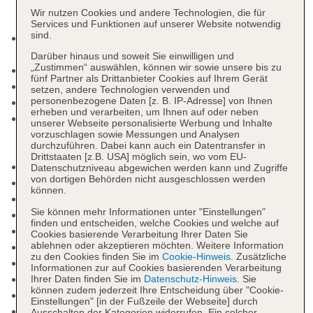
Wir nutzen Cookies und andere Technologien, die für
Services und Funktionen auf unserer Website notwendig
sind.
Kurtaxe/Ökotaxe/Touristensteuer zahlbar vor Ort:
Barzahlung, pro Tag ca. 1.10 EUR
Darüber hinaus und soweit Sie einwilligen und
„Zustimmen“ auswählen, können wir sowie unsere bis zu
Check-in Zeit ab 15:00 Uhr
fünf Partner als Drittanbieter Cookies auf Ihrem Gerät
Check-out Zeit bis 11:00 Uhr
setzen, andere Technologien verwenden und
personenbezogene Daten [z. B. IP-Adresse] von Ihnen
Hoteleröffnung: 2014
erheben und verarbeiten, um Ihnen auf oder neben
Rezeption: täglich 24 Stunden, Sprachen:
unserer Webseite personalisierte Werbung und Inhalte
deutsch, englisch, französisch, polnisch,
vorzuschlagen sowie Messungen und Analysen
durchzuführen. Dabei kann auch ein Datentransfer in
Geldwechsel möglich, Hotelsafe
Drittstaaten [z.B. USA] möglich sein, wo vom EU-
Lift
Datenschutzniveau abgewichen werden kann und Zugriffe
von dortigen Behörden nicht ausgeschlossen werden
Sonnenterrasse
können.
Pools: 4
Sie können mehr Informationen unter "Einstellungen"
Poollandschaft
finden und entscheiden, welche Cookies und welche auf
25m-Sport-Pool
Cookies basierende Verarbeitung Ihrer Daten Sie
ablehnen oder akzeptieren möchten. Weitere Information
Pool: Indoor
zu den Cookies finden Sie im
Cookie-Hinweis
. Zusätzliche
Kinderpool
Informationen zur auf Cookies basierenden Verarbeitung
Whirlpool: im Wellnessbereich
Ihrer Daten finden Sie im
Datenschutz-Hinweis
. Sie
können zudem jederzeit Ihre Entscheidung über "Cookie-
Badetücher
Einstellungen" [in der Fußzeile der Webseite] durch
Diskothek/Nachtclub
Ausschalten der Kategorien widerrufen. Ein solcher