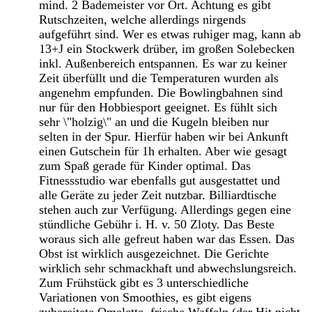
mind. 2 Bademeister vor Ort. Achtung es gibt
Rutschzeiten, welche allerdings nirgends
aufgeführt sind. Wer es etwas ruhiger mag, kann ab
13+J ein Stockwerk drüber, im großen Solebecken
inkl. Außenbereich entspannen. Es war zu keiner
Zeit überfüllt und die Temperaturen wurden als
angenehm empfunden. Die Bowlingbahnen sind
nur für den Hobbiesport geeignet. Es fühlt sich
sehr \"holzig\" an und die Kugeln bleiben nur
selten in der Spur. Hierfür haben wir bei Ankunft
einen Gutschein für 1h erhalten. Aber wie gesagt
zum Spaß gerade für Kinder optimal. Das
Fitnessstudio war ebenfalls gut ausgestattet und
alle Geräte zu jeder Zeit nutzbar. Billiardtische
stehen auch zur Verfügung. Allerdings gegen eine
stündliche Gebühr i. H. v. 50 Zloty. Das Beste
woraus sich alle gefreut haben war das Essen. Das
Obst ist wirklich ausgezeichnet. Die Gerichte
wirklich sehr schmackhaft und abwechslungsreich.
Zum Frühstück gibt es 3 unterschiedliche
Variationen von Smoothies, es gibt eigens
zubereitete Omelette, frische Waffeln (der Hit nicht