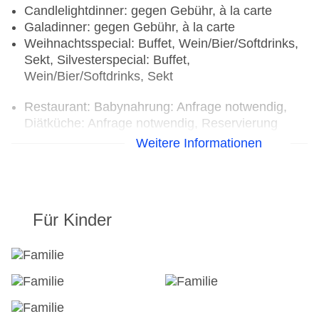
Candlelightdinner: gegen Gebühr, à la carte
Galadinner: gegen Gebühr, à la carte
Weihnachtsspecial: Buffet, Wein/Bier/Softdrinks,
Sekt, Silvesterspecial: Buffet,
Wein/Bier/Softdrinks, Sekt
Restaurant: Babynahrung: Anfrage notwendig,
Diätküche: Anfrage notwendig, Reservierung
nicht notwendig, glutenfreie Gerichte: Anfrage
Weitere Informationen
notwendig, Kinderbuffet: Anfrage notwendig,
Kindermenü: Anfrage notwendig, lactosefreie
Gerichte: Anfrage notwendig, vegetarische
Gerichte: Anfrage notwendig, à la carte
Für Kinder
Bars & mehr: 2
Lobbybar: gegen Gebühr
Café: gegen Gebühr