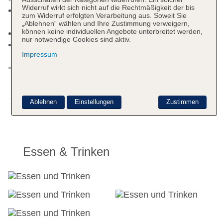
Widerruf wirkt sich nicht auf die Rechtmäßigkeit der bis
Internet: WLAN/WiFi, im gesamten Hotel
zum Widerruf erfolgten Verarbeitung aus. Soweit Sie
(Anlage): ohne Gebühr
„Ablehnen“ wählen und Ihre Zustimmung verweigern,
können keine individuellen Angebote unterbreitet werden,
Wäscheservice
nur notwendige Cookies sind aktiv.
Zahlungsarten: TUI Card / VISA, MasterCard, EC
Impressum
Karte/Maestro
Haustier: Hund erlaubt: pro Tag ca. 25 EUR,
Anfrage notwendig, Gewicht bis max. 7 kg,
Schulterhöhe bis max. 30 cm
Weitere Informationen
Parkmöglichkeiten: Parkplatz (nach
Ablehnen
Einstellungen
Zustimmen
Verfügbarkeit), unbewacht: Barzahlung, pro Tag
ca. 12 EUR, Garage: Barzahlung, pro Nacht ca.
18 EUR
Tagungseinrichtungen: klimatisierte
Essen & Trinken
Tagungsräume
Zimmer: 311
Landeskategorie: 5 Sterne