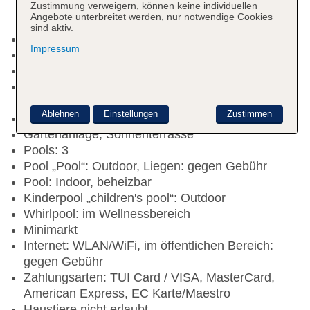
Zustimmung verweigern, können keine individuellen
Angebote unterbreitet werden, nur notwendige Cookies
sind aktiv.
Kurtaxe/Ökotaxe/Touristensteuer
Impressum
Check-in Zeit ab 17:00 Uhr
Check-out Zeit bis 10:00 Uhr
Rezeption: Sprachen: englisch, Hotelsafe: gegen
Gebühr
Ablehnen
Einstellungen
Zustimmen
Lift
Gartenanlage, Sonnenterrasse
Pools: 3
Pool „Pool“: Outdoor, Liegen: gegen Gebühr
Pool: Indoor, beheizbar
Kinderpool „children's pool“: Outdoor
Whirlpool: im Wellnessbereich
Minimarkt
Internet: WLAN/WiFi, im öffentlichen Bereich:
gegen Gebühr
Zahlungsarten: TUI Card / VISA, MasterCard,
American Express, EC Karte/Maestro
Haustiere nicht erlaubt