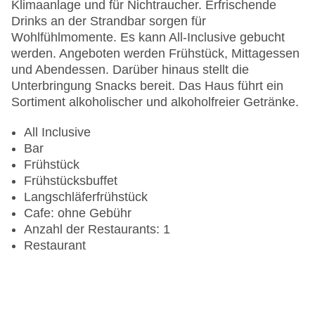
Gesamtanzahl der Zimmer: 301
Klimaanlage und für Nichtraucher. Erfrischende
Pools:Kinderbecken, Indoor Pool: ohne Gebühr,
Drinks an der Strandbar sorgen für
Outdoor Pool: ohne Gebühr, Sonnenschirme am
Wohlfühlmomente. Es kann All-Inclusive gebucht
Pool, Liegen am Pool, Handtücher: ohne Gebühr,
werden. Angeboten werden Frühstück, Mittagessen
Wasserrutsche
und Abendessen. Darüber hinaus stellt die
Zahlungsarten: Mastercard, Visa
Unterbringung Snacks bereit. Das Haus führt ein
Landeskategorie: 5 Sterne
Sortiment alkoholischer und alkoholfreier Getränke.
All Inclusive
Bar
Frühstück
Frühstücksbuffet
Langschläferfrühstück
Cafe: ohne Gebühr
Anzahl der Restaurants: 1
Restaurant