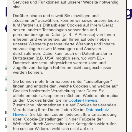
Services und Funktionen auf unserer Website notwendig
Hotelbeschreibun
sind.
Darüber hinaus und soweit Sie einwilligen und
„Zustimmen“ auswählen, können wir sowie unsere bis zu
Grand Ring Hotel
fünf Partner als Drittanbieter Cookies auf Ihrem Gerät
setzen, andere Technologien verwenden und
personenbezogene Daten [z. B. IP-Adresse] von Ihnen
erheben und verarbeiten, um Ihnen auf oder neben
unserer Webseite personalisierte Werbung und Inhalte
vorzuschlagen sowie Messungen und Analysen
Das bietet Ihre Unterkunft
durchzuführen. Dabei kann auch ein Datentransfer in
Drittstaaten [z.B. USA] möglich sein, wo vom EU-
Datenschutzniveau abgewichen werden kann und
Zugriffe von dortigen Behörden nicht ausgeschlossen
werden können.
Sie können mehr Informationen unter "Einstellungen"
finden und entscheiden, welche Cookies und welche auf
Cookies basierende Verarbeitung Ihrer Daten Sie
ablehnen oder akzeptieren möchten. Weitere Information
zu den Cookies finden Sie im
Cookie-Hinweis
.
Zusätzliche Informationen zur auf Cookies basierenden
Verarbeitung Ihrer Daten finden Sie im
Datenschutz-
Im Jahr 2025 wurde dieses Kurhotel modernisiert.
Hinweis
. Sie können zudem jederzeit Ihre Entscheidung
Die 301 Zimmer und die 98 Doppelzimmer verteilen
über "Cookie-Einstellungen" [in der Fußzeile der
Webseite] durch Ausschalten der Kategorien widerrufen.
sich auf 7 Etagen und sind über einen Aufzug
Ein solcher Widerruf wirkt sich nicht auf die