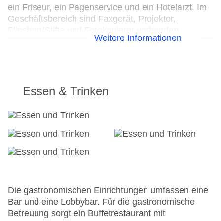
ein Friseur, ein Pagenservice und ein Hotelarzt. Im
Geschäftsbereich sind Faxgerät, Projektor,
Flipchart/Stifte und Fotokopierer vorhanden.
Weitere Informationen
24h Rezeption
Parkplatz: ohne Gebühr
Check-in von: 14:00:00
Check-out bis: 12:00:00
Essen & Trinken
Konferenzraum
Garten
Hoteleröffnung: 2006
WLAN/WiFi im Hotel: ohne Gebühr
Letzte umfassende Renovierung: 2025
Lift
Anzahl der Konferenzräume: 1
Anzahl der Aufzüge: 1
Zimmerservice: gegen Gebühr
Die gastronomischen Einrichtungen umfassen eine
Sonnenterrasse: ohne Gebühr
Bar und eine Lobbybar. Für die gastronomische
Gesamtanzahl der Stockwerke: 7
Betreuung sorgt ein Buffetrestaurant mit