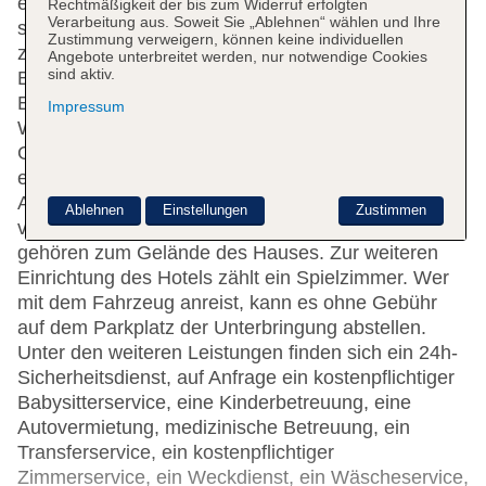
erreichbar. An der Rezeption im Empfangsbereich
Rechtmäßigkeit der bis zum Widerruf erfolgten
Verarbeitung aus. Soweit Sie „Ablehnen“ wählen und Ihre
steht englischsprachiges Personal mit Rat und Tat
Zustimmung verweigern, können keine individuellen
zur Seite. Die Gäste des Hotels erhalten zur
Angebote unterbreitet werden, nur notwendige Cookies
sind aktiv.
Begrüßung ein Willkommensgetränk. Zur
Einrichtung gehört eine Gepäckaufbewahrung.
Impressum
WLAN ist in den öffentlichen Bereichen (ohne
Gebühr) verfügbar. Die Unterbringung verfügt über
eine Reihe von behindertengerechten
Annehmlichkeiten. Geschäfte sind ebenfalls
Ablehnen
Einstellungen
Zustimmen
vorhanden. Ein schöner Garten und ein Spielplatz
gehören zum Gelände des Hauses. Zur weiteren
Einrichtung des Hotels zählt ein Spielzimmer. Wer
mit dem Fahrzeug anreist, kann es ohne Gebühr
auf dem Parkplatz der Unterbringung abstellen.
Unter den weiteren Leistungen finden sich ein 24h-
Sicherheitsdienst, auf Anfrage ein kostenpflichtiger
Babysitterservice, eine Kinderbetreuung, eine
Autovermietung, medizinische Betreuung, ein
Transferservice, ein kostenpflichtiger
Zimmerservice, ein Weckdienst, ein Wäscheservice,