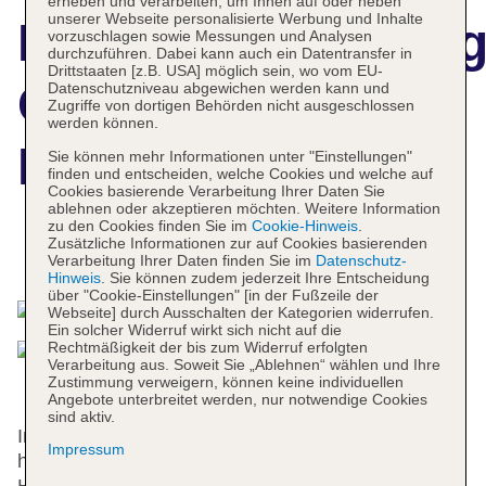
erheben und verarbeiten, um Ihnen auf oder neben
unserer Webseite personalisierte Werbung und Inhalte
Hotelbeschreibun
vorzuschlagen sowie Messungen und Analysen
durchzuführen. Dabei kann auch ein Datentransfer in
Drittstaaten [z.B. USA] möglich sein, wo vom EU-
Grande Hotel de
Datenschutzniveau abgewichen werden kann und
Zugriffe von dortigen Behörden nicht ausgeschlossen
werden können.
Paris
Sie können mehr Informationen unter "Einstellungen"
finden und entscheiden, welche Cookies und welche auf
Cookies basierende Verarbeitung Ihrer Daten Sie
ablehnen oder akzeptieren möchten. Weitere Information
zu den Cookies finden Sie im
Cookie-Hinweis
.
Zusätzliche Informationen zur auf Cookies basierenden
Das bietet Ihre Unterkunft
Verarbeitung Ihrer Daten finden Sie im
Datenschutz-
Hinweis
. Sie können zudem jederzeit Ihre Entscheidung
über "Cookie-Einstellungen" [in der Fußzeile der
Webseite] durch Ausschalten der Kategorien widerrufen.
Ein solcher Widerruf wirkt sich nicht auf die
Rechtmäßigkeit der bis zum Widerruf erfolgten
Verarbeitung aus. Soweit Sie „Ablehnen“ wählen und Ihre
Zustimmung verweigern, können keine individuellen
Angebote unterbreitet werden, nur notwendige Cookies
sind aktiv.
Im Jahr 1877 wurde dieses Cityhotel gebaut. Gerne
Impressum
heißt das Hotel die Gäste in einem 3-stöckigen