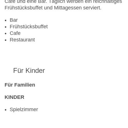
Café und eine Bar. Täglich werden ein reichhaltiges
Letzte umfassende Renovierung: 2009
Frühstücksbuffet und Mittagessen serviert.
Lift
Anzahl der Aufzüge: 1
Bar
Zimmerservice
Frühstücksbuffet
Sonnenterrasse
Cafe
Gesamtanzahl der Stockwerke: 3
Restaurant
Gesamtanzahl der Zimmer: 42
Zahlungsarten: American Express, Diners Club,
EC Maestro, Mastercard, Visa
Landeskategorie: 4 Sterne
Für Kinder
Für Familien
KINDER
Spielzimmer