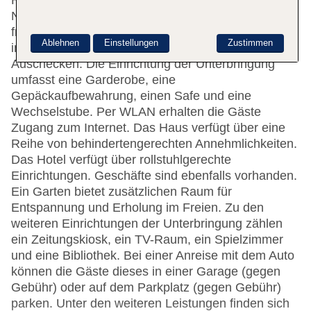
Haus mit einem Aufzug und 42
Nichtraucherzimmern willkommen. Englisch- und
französischsprachiges Personal an der Rezeption
Ablehnen
Einstellungen
Zustimmen
im Empfangsbereich steht zur Seite beim Ein- und
Auschecken. Die Einrichtung der Unterbringung
umfasst eine Garderobe, eine
Gepäckaufbewahrung, einen Safe und eine
Wechselstube. Per WLAN erhalten die Gäste
Zugang zum Internet. Das Haus verfügt über eine
Reihe von behindertengerechten Annehmlichkeiten.
Das Hotel verfügt über rollstuhlgerechte
Einrichtungen. Geschäfte sind ebenfalls vorhanden.
Ein Garten bietet zusätzlichen Raum für
Entspannung und Erholung im Freien. Zu den
weiteren Einrichtungen der Unterbringung zählen
ein Zeitungskiosk, ein TV-Raum, ein Spielzimmer
und eine Bibliothek. Bei einer Anreise mit dem Auto
können die Gäste dieses in einer Garage (gegen
Gebühr) oder auf dem Parkplatz (gegen Gebühr)
parken. Unter den weiteren Leistungen finden sich