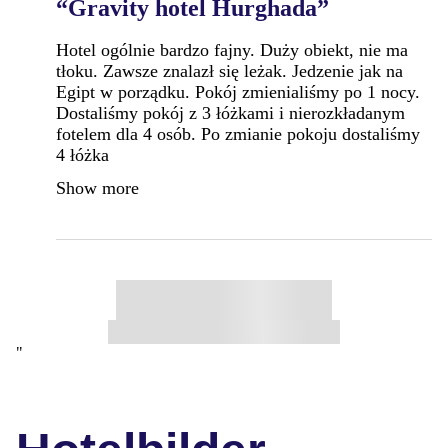
“Gravity hotel Hurghada”
Hotel ogólnie bardzo fajny. Duży obiekt, nie ma
tłoku. Zawsze znalazł się leżak. Jedzenie jak na
Egipt w porządku. Pokój zmienialiśmy po 1 nocy.
Dostaliśmy pokój z 3 łóżkami i nierozkładanym
fotelem dla 4 osób. Po zmianie pokoju dostaliśmy
4 łóżka
Show more
"