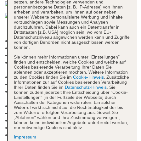
setzen, andere Technologien verwenden und
personenbezogene Daten [z. B. IP-Adresse] von Ihnen
erheben und verarbeiten, um Ihnen auf oder neben
unserer Webseite personalisierte Werbung und Inhalte
vorzuschlagen sowie Messungen und Analysen
durchzuführen. Dabei kann auch ein Datentransfer in
Drittstaaten [z.B. USA] möglich sein, wo vom EU-
Datenschutzniveau abgewichen werden kann und Zugriffe
Raucherbereich
von dortigen Behörden nicht ausgeschlossen werden
können.
Check-in Zeit ab 14:00 Uhr
Check-out Zeit bis 12:00 Uhr
Sie können mehr Informationen unter "Einstellungen"
Early Check-in: 11:00 Uhr - 14:00 Uhr, ohne
finden und entscheiden, welche Cookies und welche auf
Cookies basierende Verarbeitung Ihrer Daten Sie
Gebühr, Anfrage & Reservierung notwendig
ablehnen oder akzeptieren möchten. Weitere Information
Hoteleröffnung: 2016
zu den Cookies finden Sie im
Cookie-Hinweis
. Zusätzliche
Informationen zur auf Cookies basierenden Verarbeitung
Letzte Komplettrenovierung: 2023
Ihrer Daten finden Sie im
Datenschutz-Hinweis
. Sie
Rezeption: 24 Stunden, Sprachen: deutsch,
können zudem jederzeit Ihre Entscheidung über "Cookie-
Einstellungen" [in der Fußzeile der Webseite] durch
englisch, russisch, polnisch, Geldwechsel möglich
Ausschalten der Kategorien widerrufen. Ein solcher
Gästebetreuung: Sprachen: englisch
Widerruf wirkt sich nicht auf die Rechtmäßigkeit der bis
zum Widerruf erfolgten Verarbeitung aus. Soweit Sie
Gemeinschaftslounge/TV-Bereich
„Ablehnen“ wählen und Ihre Zustimmung verweigern,
Geldautomat in der Unterkunft
können keine individuellen Angebote unterbreitet werden,
Gartenanlage, Sonnenterrasse
nur notwendige Cookies sind aktiv.
Pools: 4
Impressum