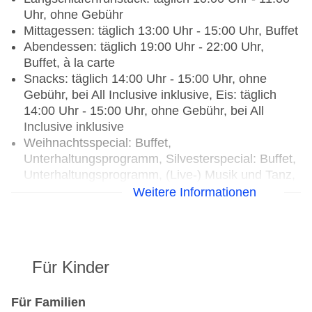
Uhr, ohne Gebühr
Mittagessen: täglich 13:00 Uhr - 15:00 Uhr, Buffet
Abendessen: täglich 19:00 Uhr - 22:00 Uhr,
Buffet, à la carte
Snacks: täglich 14:00 Uhr - 15:00 Uhr, ohne
Gebühr, bei All Inclusive inklusive, Eis: täglich
14:00 Uhr - 15:00 Uhr, ohne Gebühr, bei All
Inclusive inklusive
Weihnachtsspecial: Buffet,
Unterhaltungsprogramm, Silvesterspecial: Buffet,
Unterhaltungsprogramm, (Live-) Musik und Tanz,
Hauseigenes Feuerwerk
Weitere Informationen
Restaurants: 3
Hauptrestaurant „The View“: Küche: international,
orientalisch, Grillgerichte, Biolebensmittel: ohne
Für Kinder
Gebühr, Anfrage & Reservierung nicht notwendig,
Diätküche: ohne Gebühr, Anfrage & Reservierung
nicht notwendig, Kindermenü: ohne Gebühr,
Für Familien