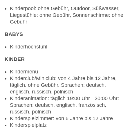
Anfrage & Reservierung nicht notwendig, leichte
Kinderpool: ohne Gebühr, Outdoor, Süßwasser,
Gerichte: ohne Gebühr, Anfrage & Reservierung
Liegestühle: ohne Gebühr, Sonnenschirme: ohne
nicht notwendig, saisonale Gerichte: ohne
Gebühr
Gebühr, Anfrage & Reservierung nicht notwendig,
vegetarische Gerichte: ohne Gebühr, Anfrage &
BABYS
Reservierung nicht notwendig, vegane Gerichte:
ohne Gebühr, Anfrage & Reservierung nicht
Kinderhochstuhl
notwendig, Buffet, Anfrage & Reservierung nicht
notwendig, ohne Gebühr, täglich 07:00 Uhr -
KINDER
10:00 Uhr, 13:00 Uhr - 15:00 Uhr und 19:00 Uhr -
22:00 Uhr, klimatisierbar, Kinderhochstuhl
Kindermenü
Spezialitätenrestaurant „Arabisk“: Küche:
Kinderclub/Miniclub: von 4 Jahre bis 12 Jahre,
orientalisch, Grillgerichte, à la carte, Menüwahl,
täglich, ohne Gebühr, Sprachen: deutsch,
Anfrage & Reservierung notwendig, ohne Gebühr,
englisch, russisch, polnisch
täglich 19:00 Uhr - 22:00 Uhr
Kinderanimation: täglich 19:00 Uhr - 20:00 Uhr:
Restaurant „La Piazza“: Küche: italienisch, à la
Sprachen: deutsch, englisch, französisch,
carte, Anfrage & Reservierung notwendig, ohne
russisch, polnisch
Gebühr, täglich 19:00 Uhr - 22:00 Uhr
Kinderspielzimmer: von 6 Jahre bis 12 Jahre
Lobbybar: 24 Stunden, ohne Gebühr
Kinderspielplatz