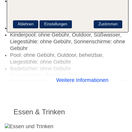
Aquapark: ab 7 Jahre, ohne Gebühr, Outdoor,
Süßwasser, Anzahl Wasserrutschen: 12, ohne
Gebühr, Liegestühle: ohne Gebühr,
Sonnenschirme: ohne Gebühr
Ablehnen
Einstellungen
Zustimmen
25m-Sport-Pool: ohne Gebühr, Outdoor
Kinderpool: ohne Gebühr, Outdoor, Süßwasser,
Liegestühle: ohne Gebühr, Sonnenschirme: ohne
Gebühr
Pool: ohne Gebühr, Outdoor, beheizbar,
Liegestühle: ohne Gebühr
Badetücher: ohne Gebühr
Souvenirshop, Boutique, Friseur
Weitere Informationen
Arzt: Sprachen: englisch
Diskothek/Nachtclub: ab 18 Jahre, Amphitheater
Internet: WLAN/WiFi, an der Rezeption/in der
Lobby: ohne Gebühr
Wäscheservice: gegen Gebühr
Essen & Trinken
Gepäckservice
Zahlungsarten: TUI Card / VISA, MasterCard,
Diners