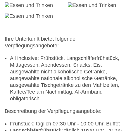
Haustiere nicht erlaubt
Parkmöglichkeiten: Parkplatz (nach
Verfügbarkeit), unbewacht: ohne Gebühr
Tagungseinrichtungen: Konferenzräume: 1,
klimatisierte Tagungsräume, Coffee Breaks: ohne
Gebühr
Ihre Unterkunft bietet folgende
Gebäudeanzahl: 3, Etagen: 5, Zimmer: 350,
Verpflegungsangebote:
Ferienhäuser: 3
Landeskategorie: 4 Sterne
All inclusive: Frühstück, Langschläferfrühstück,
Mittagessen, Abendessen, Snacks, Eis,
ausgewählte nicht alkoholische Getränke,
ausgewählte nationale alkoholische Getränke,
ausgewählte Tischgetränke zu den Mahlzeiten,
Kaffee/Tee am Nachmittag, AI-Armband
obligatorisch
Beschreibung der Verpflegungsangebote:
Frühstück: täglich 07:30 Uhr - 10:00 Uhr, Buffet
Langschläferfrühstück: täglich 10:00 Uhr - 11:00