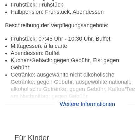
Frühstück: Frühstück
Halbpension: Frühstück, Abendessen
Beschreibung der Verpflegungsangebote:
Frühstück: 07:45 Uhr - 10:30 Uhr, Buffet
Mittagessen: à la carte
Abendessen: Buffet
Kuchen/Gebäck: gegen Gebühr, Eis: gegen
Gebühr
Getränke: ausgewählte nicht alkoholische
Getränke: gegen Gebühr, ausgewählte nationale
alkoholische Getränke: gegen Gebühr, Kaffee/Tee
am Nachmittag: gegen Gebühr
Galadinner: Buffet
Weitere Informationen
Restaurant: Küche: international, italienisch,
mediterran, glutenfreie Gerichte: ohne Gebühr,
lactosefreie Gerichte: ohne Gebühr, vegetarische
Für Kinder
Gerichte: ohne Gebühr, Vollwertkost: ohne