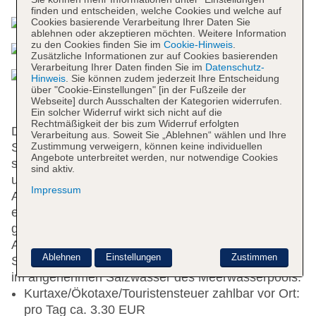
finden und entscheiden, welche Cookies und welche auf
Cookies basierende Verarbeitung Ihrer Daten Sie
ablehnen oder akzeptieren möchten. Weitere Information
zu den Cookies finden Sie im
Cookie-Hinweis
.
Zusätzliche Informationen zur auf Cookies basierenden
Verarbeitung Ihrer Daten finden Sie im
Datenschutz-
Hinweis
. Sie können zudem jederzeit Ihre Entscheidung
über "Cookie-Einstellungen" [in der Fußzeile der
Webseite] durch Ausschalten der Kategorien widerrufen.
Ein solcher Widerruf wirkt sich nicht auf die
Rechtmäßigkeit der bis zum Widerruf erfolgten
Die Urlauber erfahren ein luxuriöses Ambiente im 4-
Verarbeitung aus. Soweit Sie „Ablehnen“ wählen und Ihre
Zustimmung verweigern, können keine individuellen
Sterne-Hotel mit Gartenanlage. An der Rezeption
Angebote unterbreitet werden, nur notwendige Cookies
steht Dir das Team mit Rat und Tat zur Seite und
sind aktiv.
unterstützt Dich stets bei all Deinen Anliegen.
Impressum
Außerdem gibt es gebührenfreies WLAN. Im Hotel
entdeckst Du eine Bar und ein Bistro. Außerdem
gibt es ein Restaurant u.a. mit Buffet.
Pool
Die
Anlage verfügt über drei Pools für eine Auswahl an
Ablehnen
Einstellungen
Zustimmen
Schwimmgelegenheiten. Lass die Seele baumeln
im angenehmen Salzwasser des Meerwasserpools.
Kurtaxe/Ökotaxe/Touristensteuer zahlbar vor Ort:
pro Tag ca. 3.30 EUR