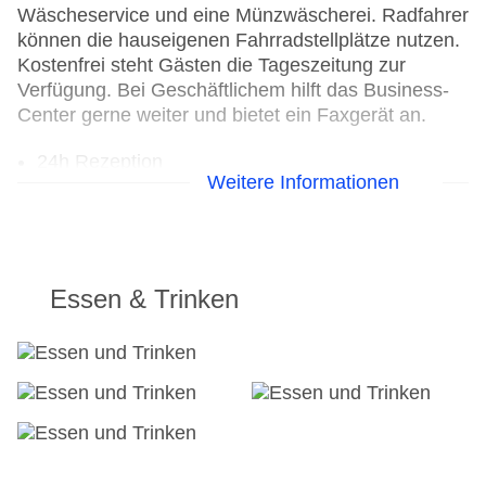
Wäscheservice und eine Münzwäscherei. Radfahrer
können die hauseigenen Fahrradstellplätze nutzen.
Kostenfrei steht Gästen die Tageszeitung zur
Verfügung. Bei Geschäftlichem hilft das Business-
Center gerne weiter und bietet ein Faxgerät an.
24h Rezeption
Weitere Informationen
Parkplatz: gegen Gebühr
Check-in von: 14:00:00
Check-out bis: 10:00:00
Konferenzraum
Garage: gegen Gebühr
Essen & Trinken
Garten: gegen Gebühr
Hotelsafe
WLAN/WiFi im Hotel
Lift
Anzahl der Konferenzräume: 1
Anzahl der Aufzüge: 1
Zimmerservice