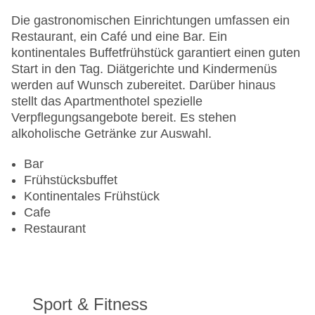
Gesamtanzahl der Zimmer: 180
Pools:Indoor Pool, Outdoor Pool, Liegen am Pool
Die gastronomischen Einrichtungen umfassen ein
Zahlungsarten: American Express, Diners Club,
Restaurant, ein Café und eine Bar. Ein
Mastercard, Visa
kontinentales Buffetfrühstück garantiert einen guten
Landeskategorie: 4,5 Sterne
Start in den Tag. Diätgerichte und Kindermenüs
werden auf Wunsch zubereitet. Darüber hinaus
stellt das Apartmenthotel spezielle
Verpflegungsangebote bereit. Es stehen
alkoholische Getränke zur Auswahl.
Bar
Frühstücksbuffet
Kontinentales Frühstück
Cafe
Restaurant
Sport & Fitness