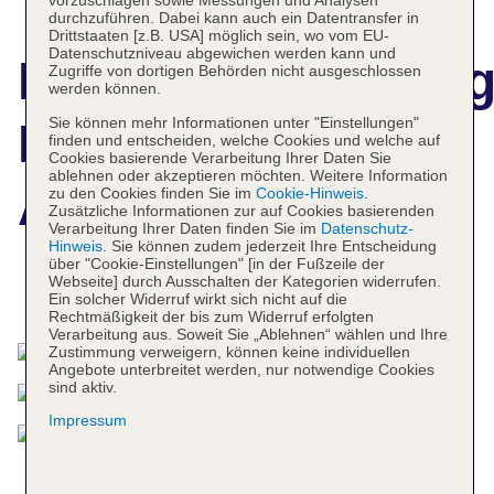
vorzuschlagen sowie Messungen und Analysen
durchzuführen. Dabei kann auch ein Datentransfer in
Drittstaaten [z.B. USA] möglich sein, wo vom EU-
Datenschutzniveau abgewichen werden kann und
Hotelbeschreibun
Zugriffe von dortigen Behörden nicht ausgeschlossen
werden können.
Sie können mehr Informationen unter "Einstellungen"
H on Mitchell
finden und entscheiden, welche Cookies und welche auf
Cookies basierende Verarbeitung Ihrer Daten Sie
ablehnen oder akzeptieren möchten. Weitere Information
Apartment Hotel
zu den Cookies finden Sie im
Cookie-Hinweis
.
Zusätzliche Informationen zur auf Cookies basierenden
Verarbeitung Ihrer Daten finden Sie im
Datenschutz-
Hinweis
. Sie können zudem jederzeit Ihre Entscheidung
über "Cookie-Einstellungen" [in der Fußzeile der
Webseite] durch Ausschalten der Kategorien widerrufen.
Das bietet Ihre Unterkunft
Ein solcher Widerruf wirkt sich nicht auf die
Rechtmäßigkeit der bis zum Widerruf erfolgten
Verarbeitung aus. Soweit Sie „Ablehnen“ wählen und Ihre
Zustimmung verweigern, können keine individuellen
Angebote unterbreitet werden, nur notwendige Cookies
sind aktiv.
Impressum