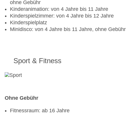
Kleidung erwünscht
ohne Gebühr
Spezialitätenrestaurant „STROMBOLI
Kinderanimation: von 4 Jahre bis 11 Jahre
RISTORANTE“: Küche: italienisch, Kindermenü,
Kinderspielzimmer: von 4 Jahre bis 12 Jahre
lactosefreie Gerichte, vegetarische Gerichte, à la
Kinderspielplatz
carte, klimatisierbar, angemessene Kleidung
Minidisco: von 4 Jahre bis 11 Jahre, ohne Gebühr
erwünscht
Restaurant „THE VIEW RESTAURANT (ONLY
PRIVILEGE)“: Küche: international, mediterran,
spanisch, Kindermenü, lactosefreie Gerichte,
Sport & Fitness
vegetarische Gerichte, à la carte, klimatisierbar,
angemessene Kleidung erwünscht
Bars & mehr: 4
Lobbybar „THE DOME - LOBBY BAR“
Poolbar Indoor „THE CIRCLE - SNACK&POOL
BAR“
Ohne Gebühr
Bar „ROOFTOP INFINITY PRIVILEGE BAR“
Café „MIKE'S COFFEE“
Fitnessraum: ab 16 Jahre