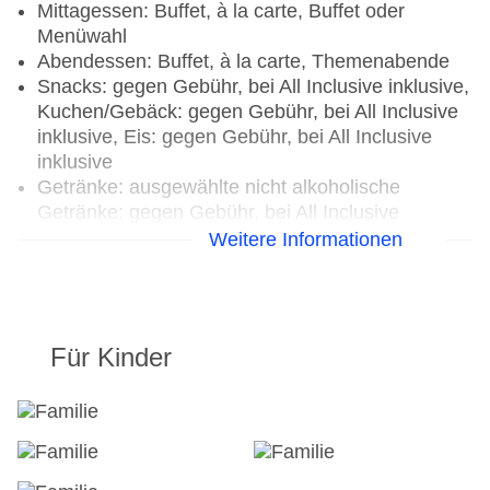
Mittagessen: Buffet, à la carte, Buffet oder
Menüwahl
Abendessen: Buffet, à la carte, Themenabende
Snacks: gegen Gebühr, bei All Inclusive inklusive,
Kuchen/Gebäck: gegen Gebühr, bei All Inclusive
inklusive, Eis: gegen Gebühr, bei All Inclusive
inklusive
Getränke: ausgewählte nicht alkoholische
Getränke: gegen Gebühr, bei All Inclusive
inklusive, ausgewählte nationale alkoholische
Weitere Informationen
Getränke: gegen Gebühr, bei All Inclusive
inklusive, ausgewählte internationale alkoholische
Getränke: gegen Gebühr, bei All Inclusive
inklusive, ausgewählte Tischgetränke zu den
Für Kinder
Mahlzeiten: gegen Gebühr, bei All Inclusive
inklusive, Kaffee/Tee am Nachmittag: gegen
Gebühr, bei All Inclusive inklusive
Weihnachtsspecial: Buffet, Menü,
Wein/Bier/Softdrinks, Sekt, Champagner,
Unterhaltungsprogramm, Silvesterspecial: Buffet,