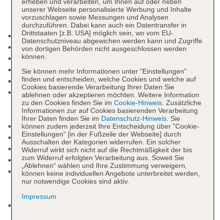
erheben und verarbeiten, um Ihnen auf oder neben
unserer Webseite personalisierte Werbung und Inhalte
vorzuschlagen sowie Messungen und Analysen
durchzuführen. Dabei kann auch ein Datentransfer in
Drittstaaten [z.B. USA] möglich sein, wo vom EU-
Adults-only-Bereich: ab 18 Jahre
Datenschutzniveau abgewichen werden kann und Zugriffe
Check-in Zeit ab 15:00 Uhr
von dortigen Behörden nicht ausgeschlossen werden
können.
Check-out Zeit bis 12:00 Uhr
Hoteleröffnung: 2019
Sie können mehr Informationen unter "Einstellungen"
finden und entscheiden, welche Cookies und welche auf
Letzte Komplettrenovierung: 2019
Cookies basierende Verarbeitung Ihrer Daten Sie
Rezeption: Mo. - So., 24 Stunden, Sprachen:
ablehnen oder akzeptieren möchten. Weitere Information
deutsch, englisch, spanisch, italienisch,
zu den Cookies finden Sie im
Cookie-Hinweis
. Zusätzliche
Informationen zur auf Cookies basierenden Verarbeitung
Geldwechsel möglich, Hotelsafe: ohne Gebühr
Ihrer Daten finden Sie im
Datenschutz-Hinweis
. Sie
Gästebetreuung
können zudem jederzeit Ihre Entscheidung über "Cookie-
Einstellungen" [in der Fußzeile der Webseite] durch
Lift
Ausschalten der Kategorien widerrufen. Ein solcher
Gartenanlage, Dachterrasse, Sonnenterrasse
Widerruf wirkt sich nicht auf die Rechtmäßigkeit der bis
zum Widerruf erfolgten Verarbeitung aus. Soweit Sie
Pools: 4
„Ablehnen“ wählen und Ihre Zustimmung verweigern,
Kinderpool: Outdoor, Süßwasser, beheizbar:
können keine individuellen Angebote unterbreitet werden,
nur notwendige Cookies sind aktiv.
November - April, Liegen, Sonnenschirme,
Sonnendächer
Impressum
Pool „principal“: Outdoor, Meerwasser, beheizbar:
November - April, Liegen, Sonnenschirme,