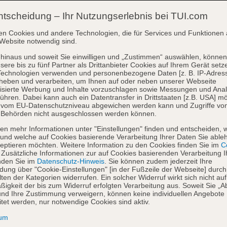
ntscheidung – Ihr Nutzungserlebnis bei TUI.com
en Cookies und andere Technologien, die für Services und Funktionen 
Website notwendig sind.
hinaus und soweit Sie einwilligen und „Zustimmen“ auswählen, können
sere bis zu fünf Partner als Drittanbieter Cookies auf Ihrem Gerät setz
Technologien verwenden und personenbezogene Daten [z. B. IP-Adres
heben und verarbeiten, um Ihnen auf oder neben unserer Webseite
isierte Werbung und Inhalte vorzuschlagen sowie Messungen und Ana
ühren. Dabei kann auch ein Datentransfer in Drittstaaten [z.B. USA] mö
o vom EU-Datenschutzniveau abgewichen werden kann und Zugriffe vo
 Behörden nicht ausgeschlossen werden können.
en mehr Informationen unter "Einstellungen" finden und entscheiden, 
und welche auf Cookies basierende Verarbeitung Ihrer Daten Sie able
eptieren möchten. Weitere Information zu den Cookies finden Sie im
Co
. Zusätzliche Informationen zur auf Cookies basierenden Verarbeitung I
nden Sie im
Datenschutz-Hinweis
. Sie können zudem jederzeit Ihre
dung über "Cookie-Einstellungen" [in der Fußzeile der Webseite] durch
ten der Kategorien widerrufen. Ein solcher Widerruf wirkt sich nicht auf
igkeit der bis zum Widerruf erfolgten Verarbeitung aus. Soweit Sie „A
nd Ihre Zustimmung verweigern, können keine individuellen Angebote
itet werden, nur notwendige Cookies sind aktiv.
sum