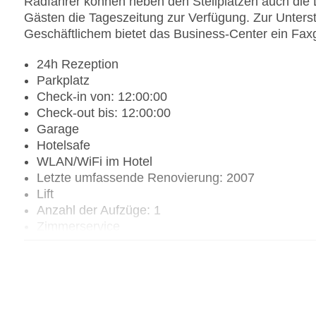
Radfahrer können neben den Stellplätzen auch die L
Gästen die Tageszeitung zur Verfügung. Zur Unter
Geschäftlichem bietet das Business-Center ein Faxg
24h Rezeption
Parkplatz
Check-in von: 12:00:00
Check-out bis: 12:00:00
Garage
Hotelsafe
WLAN/WiFi im Hotel
Letzte umfassende Renovierung: 2007
Lift
Anzahl der Aufzüge: 1
Zimmerservice
Gesamtanzahl der Stockwerke: 2
Gesamtanzahl der Zimmer: 21
Pools:Outdoor Pool, Liegen am Pool
Zahlungsarten: American Express, Mastercard, V
Landeskategorie: 3 Sterne