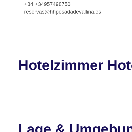
+34 +34957498750
reservas@hhposadadevallina.es
Hotelzimmer Hote
Lage & Umgebu