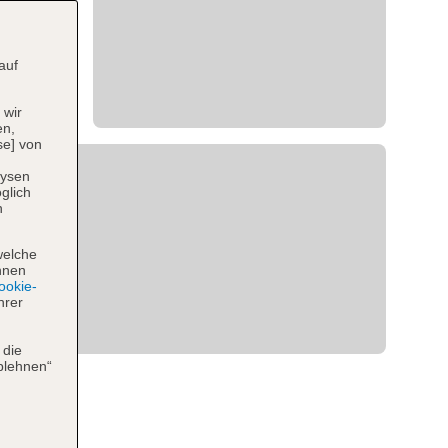
auf
 wir
en,
se] von
lysen
glich
n
welche
hnen
okie-
hrer
 die
blehnen“