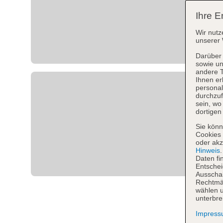
Ihre E
Wir nutz
unserer 
Darüber 
sowie un
andere 
Ihnen er
personal
durchzuf
sein, w
dortigen
Sie könn
Cookies 
oder akz
Hinweis
Daten fi
Entschei
Ausschal
Rechtmäß
wählen u
unterbre
Impres