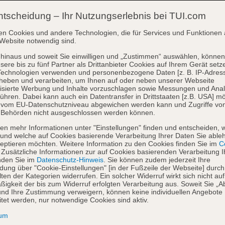
ntscheidung – Ihr Nutzungserlebnis bei TUI.com
en Cookies und andere Technologien, die für Services und Funktionen 
Website notwendig sind.
hinaus und soweit Sie einwilligen und „Zustimmen“ auswählen, können
sere bis zu fünf Partner als Drittanbieter Cookies auf Ihrem Gerät setz
Technologien verwenden und personenbezogene Daten [z. B. IP-Adres
heben und verarbeiten, um Ihnen auf oder neben unserer Webseite
isierte Werbung und Inhalte vorzuschlagen sowie Messungen und Ana
ühren. Dabei kann auch ein Datentransfer in Drittstaaten [z.B. USA] mö
o vom EU-Datenschutzniveau abgewichen werden kann und Zugriffe vo
 Behörden nicht ausgeschlossen werden können.
en mehr Informationen unter "Einstellungen" finden und entscheiden, 
und welche auf Cookies basierende Verarbeitung Ihrer Daten Sie able
eptieren möchten. Weitere Information zu den Cookies finden Sie im
Co
. Zusätzliche Informationen zur auf Cookies basierenden Verarbeitung I
nden Sie im
Datenschutz-Hinweis
. Sie können zudem jederzeit Ihre
dung über "Cookie-Einstellungen" [in der Fußzeile der Webseite] durch
ten der Kategorien widerrufen. Ein solcher Widerruf wirkt sich nicht auf
igkeit der bis zum Widerruf erfolgten Verarbeitung aus. Soweit Sie „A
nd Ihre Zustimmung verweigern, können keine individuellen Angebote
itet werden, nur notwendige Cookies sind aktiv.
sum