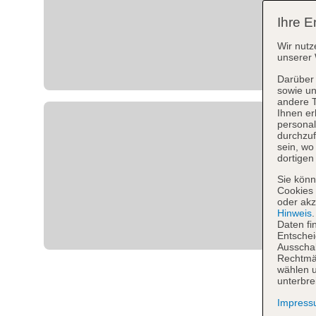
Ihre E
Wir nutz
unserer 
Darüber 
sowie un
andere 
Ihnen er
personal
durchzuf
sein, w
dortigen
Sie könn
Cookies 
oder akz
Hinweis
Daten fi
Entschei
Ausschal
Rechtmäß
wählen u
unterbre
Impres