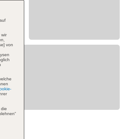
auf
 wir
en,
se] von
lysen
glich
n
welche
hnen
okie-
hrer
 die
blehnen“