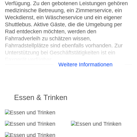
Verfügung. Zu den gebotenen Leistungen gehören
medizinische Betreuung, ein Zimmerservice, ein
Weckdienst, ein Wäscheservice und ein eigener
Shuttlebus. Aktive Gäste, die die Umgebung per
Rad entdecken möchten, werden den
Fahrradverleih zu schätzen wissen,
Fahrradstellplätze sind ebenfalls vorhanden. Zur
Unterstützung bei Geschäftstätigkeiten ist ein
Faxgerät verfügbar.
Weitere Informationen
24h Rezeption
Parkplatz: gegen Gebühr
Check-in von: 15:00:00
Check-out bis: 12:00:00
Essen & Trinken
Garage: gegen Gebühr
Hoteleröffnung: 2017
Hotelsafe
WLAN/WiFi im Hotel
Lift
Anzahl der Aufzüge: 2