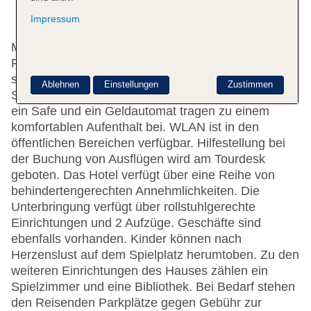
Impressum
Mehrsprachiges Personal (Englisch, Deutsch,
Französisch) an der Rezeption im Empfangsbereich
steht zur Seite beim Ein- und Auschecken.
Ablehnen
Einstellungen
Zustimmen
Serviceleistungen wie eine Gepäckaufbewahrung,
ein Safe und ein Geldautomat tragen zu einem
komfortablen Aufenthalt bei. WLAN ist in den
öffentlichen Bereichen verfügbar. Hilfestellung bei
der Buchung von Ausflügen wird am Tourdesk
geboten. Das Hotel verfügt über eine Reihe von
behindertengerechten Annehmlichkeiten. Die
Unterbringung verfügt über rollstuhlgerechte
Einrichtungen und 2 Aufzüge. Geschäfte sind
ebenfalls vorhanden. Kinder können nach
Herzenslust auf dem Spielplatz herumtoben. Zu den
weiteren Einrichtungen des Hauses zählen ein
Spielzimmer und eine Bibliothek. Bei Bedarf stehen
den Reisenden Parkplätze gegen Gebühr zur