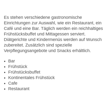
Haustiere auf Anfrage: gegen Gebühr
Zimmerservice
Gesamtanzahl der Stockwerke: 8
Es stehen verschiedene gastronomische
Gesamtanzahl der Zimmer: 344
Einrichtungen zur Auswahl, wie ein Restaurant, ein
Zahlungsarten: American Express, Diners Club,
Café und eine Bar. Täglich werden ein reichhaltiges
EC Maestro, Mastercard, Visa
Frühstücksbuffet und Mittagessen serviert.
Landeskategorie: 3 Sterne
Diätgerichte und Kindermenüs werden auf Wunsch
zubereitet. Zusätzlich sind spezielle
Verpflegungsangebote und Snacks erhältlich.
Bar
Frühstück
Frühstücksbuffet
Kontinentales Frühstück
Cafe
Restaurant