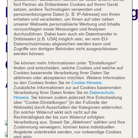
fünf Partner als Drittanbieter Cookies auf Ihrem Gerät
Hotelbeschreibun
setzen, andere Technologien verwenden und
personenbezogene Daten [z. B. IP-Adresse] von Ihnen
erheben und verarbeiten, um Ihnen auf oder neben
unserer Webseite personalisierte Werbung und Inhalte
Hampton By
vorzuschlagen sowie Messungen und Analysen
durchzuführen. Dabei kann auch ein Datentransfer in
Drittstaaten [z.B. USA] möglich sein, wo vom EU-
Hilton Berlin City
Datenschutzniveau abgewichen werden kann und
Zugriffe von dortigen Behörden nicht ausgeschlossen
werden können.
Centre
Sie können mehr Informationen unter "Einstellungen"
finden und entscheiden, welche Cookies und welche auf
Cookies basierende Verarbeitung Ihrer Daten Sie
Alexanderplatz
ablehnen oder akzeptieren möchten. Weitere Information
zu den Cookies finden Sie im
Cookie-Hinweis
.
Zusätzliche Informationen zur auf Cookies basierenden
Verarbeitung Ihrer Daten finden Sie im
Datenschutz-
Hinweis
. Sie können zudem jederzeit Ihre Entscheidung
über "Cookie-Einstellungen" [in der Fußzeile der
Das bietet Ihre Unterkunft
Webseite] durch Ausschalten der Kategorien widerrufen.
Ein solcher Widerruf wirkt sich nicht auf die
Rechtmäßigkeit der bis zum Widerruf erfolgten
Verarbeitung aus. Soweit Sie „Ablehnen“ wählen und Ihre
Zustimmung verweigern, können keine individuellen
Angebote unterbreitet werden, nur notwendige Cookies
sind aktiv.