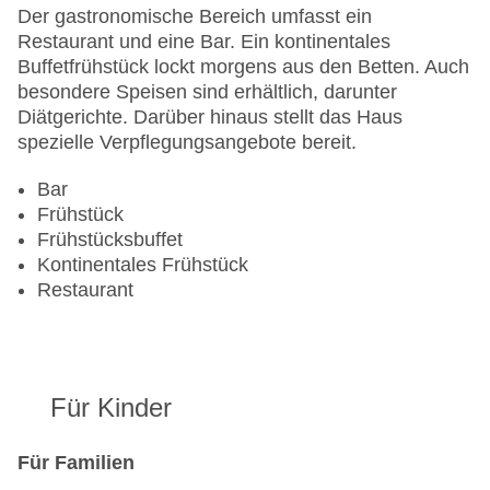
Zahlungsarten: American Express, EC Maestro,
Der gastronomische Bereich umfasst ein
Mastercard, Visa
Restaurant und eine Bar. Ein kontinentales
Landeskategorie: 3 Sterne
Buffetfrühstück lockt morgens aus den Betten. Auch
besondere Speisen sind erhältlich, darunter
Diätgerichte. Darüber hinaus stellt das Haus
spezielle Verpflegungsangebote bereit.
Bar
Frühstück
Frühstücksbuffet
Kontinentales Frühstück
Restaurant
Für Kinder
Für Familien