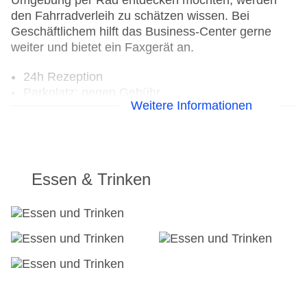
Umgebung per Rad entdecken möchten, werden
den Fahrradverleih zu schätzen wissen. Bei
Geschäftlichem hilft das Business-Center gerne
weiter und bietet ein Faxgerät an.
24h Rezeption
Parkplatz: gegen Gebühr
Weitere Informationen
Check-in von: 15:00:00
Check-out bis: 12:00:00
Konferenzraum
Garage
Hotelsafe
Essen & Trinken
WLAN/WiFi im Hotel
Lift
Anzahl der Konferenzräume: 1
Anzahl der Aufzüge: 1
Haustiere: gegen Gebühr
Zimmerservice
Gesamtanzahl der Stockwerke: 7
Gesamtanzahl der Zimmer: 254