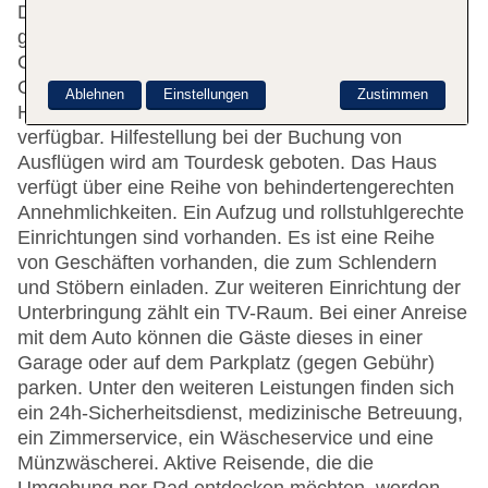
Das freundliche Personal an der Rezeption ist
gerne bei allen Fragen behilflich. Eine
Gepäckaufbewahrung, ein Safe und ein
Getränkeautomat gehören zur Einrichtung des
Ablehnen
Einstellungen
Zustimmen
Hotels. WLAN ist in den öffentlichen Bereichen
verfügbar. Hilfestellung bei der Buchung von
Ausflügen wird am Tourdesk geboten. Das Haus
verfügt über eine Reihe von behindertengerechten
Annehmlichkeiten. Ein Aufzug und rollstuhlgerechte
Einrichtungen sind vorhanden. Es ist eine Reihe
von Geschäften vorhanden, die zum Schlendern
und Stöbern einladen. Zur weiteren Einrichtung der
Unterbringung zählt ein TV-Raum. Bei einer Anreise
mit dem Auto können die Gäste dieses in einer
Garage oder auf dem Parkplatz (gegen Gebühr)
parken. Unter den weiteren Leistungen finden sich
ein 24h-Sicherheitsdienst, medizinische Betreuung,
ein Zimmerservice, ein Wäscheservice und eine
Münzwäscherei. Aktive Reisende, die die