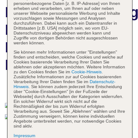
personenbezogene Daten [z. B. IP-Adresse] von Ihnen
Hotelbeschreibun
erheben und verarbeiten, um Ihnen auf oder neben
unserer Webseite personalisierte Werbung und Inhalte
vorzuschlagen sowie Messungen und Analysen
durchzuführen. Dabei kann auch ein Datentransfer in
Hampton by
Drittstaaten [z.B. USA] möglich sein, wo vom EU-
Datenschutzniveau abgewichen werden kann und
Zugriffe von dortigen Behörden nicht ausgeschlossen
Hilton Berlin City
werden können.
Sie können mehr Informationen unter "Einstellungen"
finden und entscheiden, welche Cookies und welche auf
East Side Gallery
Cookies basierende Verarbeitung Ihrer Daten Sie
ablehnen oder akzeptieren möchten. Weitere Information
zu den Cookies finden Sie im
Cookie-Hinweis
.
Zusätzliche Informationen zur auf Cookies basierenden
Verarbeitung Ihrer Daten finden Sie im
Datenschutz-
Hinweis
. Sie können zudem jederzeit Ihre Entscheidung
Das bietet Ihre Unterkunft
über "Cookie-Einstellungen" [in der Fußzeile der
Webseite] durch Ausschalten der Kategorien widerrufen.
Ein solcher Widerruf wirkt sich nicht auf die
Rechtmäßigkeit der bis zum Widerruf erfolgten
Verarbeitung aus. Soweit Sie „Ablehnen“ wählen und Ihre
Zustimmung verweigern, können keine individuellen
Angebote unterbreitet werden, nur notwendige Cookies
sind aktiv.
Impressum