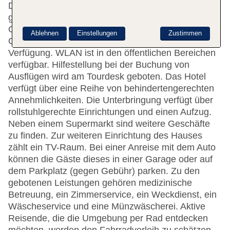
Das freundliche Personal an der Rezeption ist
gerne bei allen Fragen behilflich. Eine
Gepäckaufbewahrung, ein Safe und ein
Ablehnen
Einstellungen
Zustimmen
Getränkeautomat stehen als Serviceleistungen zur
Verfügung. WLAN ist in den öffentlichen Bereichen
verfügbar. Hilfestellung bei der Buchung von
Ausflügen wird am Tourdesk geboten. Das Hotel
verfügt über eine Reihe von behindertengerechten
Annehmlichkeiten. Die Unterbringung verfügt über
rollstuhlgerechte Einrichtungen und einen Aufzug.
Neben einem Supermarkt sind weitere Geschäfte
zu finden. Zur weiteren Einrichtung des Hauses
zählt ein TV-Raum. Bei einer Anreise mit dem Auto
können die Gäste dieses in einer Garage oder auf
dem Parkplatz (gegen Gebühr) parken. Zu den
gebotenen Leistungen gehören medizinische
Betreuung, ein Zimmerservice, ein Weckdienst, ein
Wäscheservice und eine Münzwäscherei. Aktive
Reisende, die die Umgebung per Rad entdecken