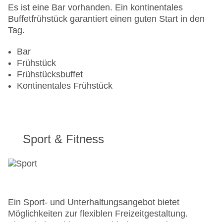
Zahlungsarten: American Express, EC Maestro,
Es ist eine Bar vorhanden. Ein kontinentales
Mastercard, Visa
Buffetfrühstück garantiert einen guten Start in den
Landeskategorie: 3 Sterne
Tag.
Bar
Frühstück
Frühstücksbuffet
Kontinentales Frühstück
Sport & Fitness
Ein Sport- und Unterhaltungsangebot bietet
Möglichkeiten zur flexiblen Freizeitgestaltung.