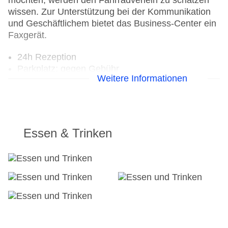
möchten, werden den Fahrradverleih zu schätzen
wissen. Zur Unterstützung bei der Kommunikation
und Geschäftlichem bietet das Business-Center ein
Faxgerät.
24h Rezeption
Parkplatz: gegen Gebühr
Weitere Informationen
Check-in von: 15:00:00
Check-out bis: 12:00:00
Konferenzraum
Garage
Hotelsafe
Essen & Trinken
WLAN/WiFi im Hotel
Letzte umfassende Renovierung: 2019
Lift
Minimarkt
Anzahl der Aufzüge: 1
Zimmerservice
Gesamtanzahl der Stockwerke: 4
Gesamtanzahl der Zimmer: 193