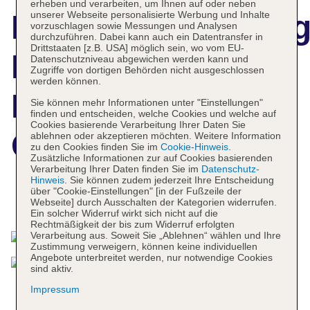
erheben und verarbeiten, um Ihnen auf oder neben
unserer Webseite personalisierte Werbung und Inhalte
Hotelbeschreibun
vorzuschlagen sowie Messungen und Analysen
durchzuführen. Dabei kann auch ein Datentransfer in
Drittstaaten [z.B. USA] möglich sein, wo vom EU-
Hampton By
Datenschutzniveau abgewichen werden kann und
Zugriffe von dortigen Behörden nicht ausgeschlossen
werden können.
Hilton Utrecht
Sie können mehr Informationen unter "Einstellungen"
finden und entscheiden, welche Cookies und welche auf
Cookies basierende Verarbeitung Ihrer Daten Sie
Central Station
ablehnen oder akzeptieren möchten. Weitere Information
zu den Cookies finden Sie im
Cookie-Hinweis
.
Zusätzliche Informationen zur auf Cookies basierenden
Verarbeitung Ihrer Daten finden Sie im
Datenschutz-
Hinweis
. Sie können zudem jederzeit Ihre Entscheidung
über "Cookie-Einstellungen" [in der Fußzeile der
Das bietet Ihre Unterkunft
Webseite] durch Ausschalten der Kategorien widerrufen.
Ein solcher Widerruf wirkt sich nicht auf die
Rechtmäßigkeit der bis zum Widerruf erfolgten
Verarbeitung aus. Soweit Sie „Ablehnen“ wählen und Ihre
Zustimmung verweigern, können keine individuellen
Angebote unterbreitet werden, nur notwendige Cookies
sind aktiv.
Impressum