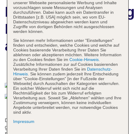
unserer Webseite personalisierte Werbung und Inhalte
Hotelbeschreibun
vorzuschlagen sowie Messungen und Analysen
durchzuführen. Dabei kann auch ein Datentransfer in
Drittstaaten [z.B. USA] möglich sein, wo vom EU-
Datenschutzniveau abgewichen werden kann und
Hanoi Media Hotel
Zugriffe von dortigen Behörden nicht ausgeschlossen
werden können.
Sie können mehr Informationen unter "Einstellungen"
and Spa
finden und entscheiden, welche Cookies und welche auf
Cookies basierende Verarbeitung Ihrer Daten Sie
ablehnen oder akzeptieren möchten. Weitere Information
zu den Cookies finden Sie im
Cookie-Hinweis
.
Zusätzliche Informationen zur auf Cookies basierenden
Verarbeitung Ihrer Daten finden Sie im
Datenschutz-
Das bietet Ihre Unterkunft
Hinweis
. Sie können zudem jederzeit Ihre Entscheidung
über "Cookie-Einstellungen" [in der Fußzeile der
Webseite] durch Ausschalten der Kategorien widerrufen.
Ein solcher Widerruf wirkt sich nicht auf die
Rechtmäßigkeit der bis zum Widerruf erfolgten
Verarbeitung aus. Soweit Sie „Ablehnen“ wählen und Ihre
Zustimmung verweigern, können keine individuellen
Angebote unterbreitet werden, nur notwendige Cookies
sind aktiv.
Das freundliche Personal an der Rezeption ist
Impressum
gerne bei allen Fragen behilflich. Zu den