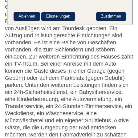
Einrichtungen des Hotels gehören eine
Gepäckaufbewahrung, ein Safe, eine Wechselstube
und ein Geldautomat. WLAN ist in den öffentlichen
Ablehnen
Einstellungen
Zustimmen
Bereichen verfügbar. Hilfestellung bei der Buchung
von Ausflügen wird am Tourdesk geboten. Ein
Aufzug und rollstuhlgerechte Einrichtungen sind
vorhanden. Es ist eine Reihe von Geschäften
vorhanden, die zum Schlendern und Stöbern
einladen. Zur weiteren Einrichtung des Hauses zählt
ein TV-Raum. Bei einer Anreise mit dem Auto
können die Gäste dieses in einer Garage (gegen
Gebühr) oder auf dem Parkplatz (gegen Gebühr)
parken. Unter den weiteren Leistungen finden sich
ein 24h-Sicherheitsdienst, ein Babysitterservice,
eine Kinderbetreuung, eine Autovermietung, ein
Transferservice, ein 24-Stunden-Zimmerservice, ein
Weckdienst, ein Wäscheservice, eine
Münzwäscherei und ein eigener Shuttlebus. Aktive
Gäste, die die Umgebung per Rad entdecken
möchten, werden den Fahrradverleih zu schätzen