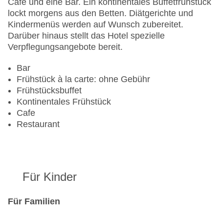
Café und eine Bar. Ein kontinentales Buffetfrühstück
Zahlungsarten: American Express, Mastercard,
lockt morgens aus den Betten. Diätgerichte und
Visa
Kindermenüs werden auf Wunsch zubereitet.
Landeskategorie: 4 Sterne
Darüber hinaus stellt das Hotel spezielle
Verpflegungsangebote bereit.
Bar
Frühstück à la carte: ohne Gebühr
Frühstücksbuffet
Kontinentales Frühstück
Cafe
Restaurant
Für Kinder
Für Familien