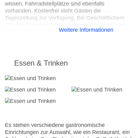
wissen, Fahrradstellplätze sind ebenfalls
vorhanden. Kostenfrei steht Gästen die
Tageszeitung zur Verfügung. Bei Geschäftlichem
hilft das Business-Center gerne weiter und bietet
Weitere Informationen
ein Faxgerät an.
24h Rezeption
Parkplatz: gegen Gebühr
Check-in von: 14:00:00
Essen & Trinken
Check-out bis: 12:00:00
Konferenzraum
Garage: gegen Gebühr
Hotelsafe
WLAN/WiFi im Hotel
Letzte umfassende Renovierung: 2019
Lift
Anzahl der Aufzüge: 1
Zimmerservice
Es stehen verschiedene gastronomische
Sonnenterrasse
Einrichtungen zur Auswahl, wie ein Restaurant, ein
Gesamtanzahl der Zimmer: 35