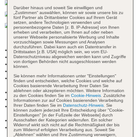
Darüber hinaus und soweit Sie einwilligen und
„Zustimmen“ auswählen, können wir sowie unsere bis zu
fünf Partner als Drittanbieter Cookies auf Ihrem Gerät
setzen, andere Technologien verwenden und
personenbezogene Daten [z. B. IP-Adresse] von Ihnen
erheben und verarbeiten, um Ihnen auf oder neben
unserer Webseite personalisierte Werbung und Inhalte
vorzuschlagen sowie Messungen und Analysen
durchzuführen. Dabei kann auch ein Datentransfer in
Adults-only-Bereich
Drittstaaten [z.B. USA] möglich sein, wo vom EU-
Nichtraucherhotel, Raucherbereich
Datenschutzniveau abgewichen werden kann und Zugriffe
von dortigen Behörden nicht ausgeschlossen werden
Check-in Zeit ab 15:00 Uhr
können.
Check-out Zeit bis 12:00 Uhr
Sie können mehr Informationen unter "Einstellungen"
Rezeption: Sprachen: englisch, spanisch,
finden und entscheiden, welche Cookies und welche auf
Geldwechsel möglich
Cookies basierende Verarbeitung Ihrer Daten Sie
ablehnen oder akzeptieren möchten. Weitere Information
Lift
zu den Cookies finden Sie im
Cookie-Hinweis
. Zusätzliche
Geldautomat in der Unterkunft
Informationen zur auf Cookies basierenden Verarbeitung
Ihrer Daten finden Sie im
Datenschutz-Hinweis
. Sie
Gartenanlage, begrünter Innenhof,
können zudem jederzeit Ihre Entscheidung über "Cookie-
Sonnenterrasse
Einstellungen" [in der Fußzeile der Webseite] durch
Pools: 8
Ausschalten der Kategorien widerrufen. Ein solcher
Widerruf wirkt sich nicht auf die Rechtmäßigkeit der bis
Kinderpool: ohne Gebühr, bei All Inclusive
zum Widerruf erfolgten Verarbeitung aus. Soweit Sie
inklusive, Outdoor, flach abfallend,
„Ablehnen“ wählen und Ihre Zustimmung verweigern,