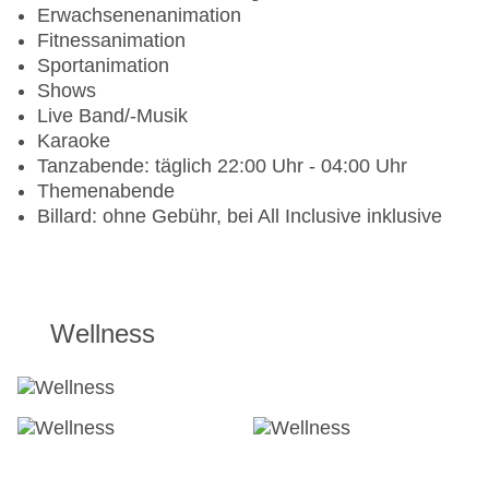
Krafttraining, Pilates, Indoor Cycling, Stretching
Erwachsenenanimation
Volleyball, Tischtennis
Fitnessanimation
Tennis: Hartplatz
Sportanimation
Shows
Gegen Gebühr (teils Fremdleistungen)
Live Band/-Musik
Karaoke
Fatburning: Fremdanbieter, Personal Training:
Tanzabende: täglich 22:00 Uhr - 04:00 Uhr
Fremdanbieter
Themenabende
Tennis: Tennisunterricht: ab 4 Jahre,
Billard: ohne Gebühr, bei All Inclusive inklusive
Fremdanbieter, Sprachen: englisch, spanisch
Bei All Inclusive inklusive
Fitnesscenter: täglich 07:00 Uhr - 20:00 Uhr
Wellness
Aqua Aerobic, Bauch-Beine-Po, Krafttraining,
Pilates, Indoor Cycling, Stretching
Volleyball, Tischtennis
Tennis: Hartplatz