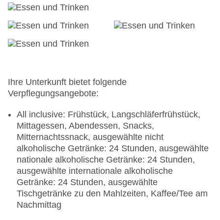
gegen Kaution, Barzahlung, Hängematten: bei All
Inclusive inklusive, Liegestühle: ohne Gebühr, bei
All Inclusive inklusive, Sonnenschirme: ohne
Gebühr, bei All Inclusive inklusive
Infinitypool „ECLIPSE POOL“: bei All Inclusive
inklusive, Outdoor, Daybeds: bei All Inclusive
inklusive, Sonnenschirme: bei All Inclusive
inklusive
Ihre Unterkunft bietet folgende
Activitypool „GUITAR & DRUMS POOL“: Outdoor,
Verpflegungsangebote:
Daybeds: bei All Inclusive inklusive,
Sonnenschirme: bei All Inclusive inklusive
All inclusive: Frühstück, Langschläferfrühstück,
Relaxpool „MOON POOL“: Outdoor, Daybeds: bei
Mittagessen, Abendessen, Snacks,
All Inclusive inklusive, Sonnenschirme: bei All
Mitternachtssnack, ausgewählte nicht
Inclusive inklusive
alkoholische Getränke: 24 Stunden, ausgewählte
Poollandschaft „LAZY RIVER (ALL AROUND DE
nationale alkoholische Getränke: 24 Stunden,
PROPERTY)“: Outdoor
ausgewählte internationale alkoholische
Badetücher: ohne Gebühr, bei All Inclusive
Getränke: 24 Stunden, ausgewählte
inklusive
Tischgetränke zu den Mahlzeiten, Kaffee/Tee am
Souvenirshop, Ladenzeile, Boutique, Juwelier,
Nachmittag
Friseur