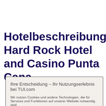
Hotelbeschreibun
Hard Rock Hotel
and Casino Punta
Cana
Ihre Entscheidung – Ihr Nutzungserlebnis
bei TUI.com
Das bietet Ihre Unterkunft
Wir nutzen Cookies und andere Technologien, die für
Services und Funktionen auf unserer Website notwendig
sind.