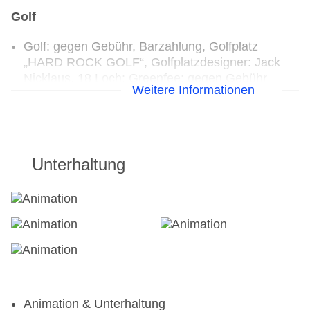
Golf
Golf: gegen Gebühr, Barzahlung, Golfplatz
„HARD ROCK GOLF“, Golfplatzdesigner: Jack
Nicklaus, 18 Loch: Greenfee: gegen Gebühr,
Weitere Informationen
Fremdanbieter, Barzahlung
Seaside
Golfkurse vorhanden: von 4 Jahre bis 21 Jahre,
gegen Gebühr, Fremdanbieter, Verleih: Schläger:
gegen Gebühr, Trolleys: gegen Gebühr,
Unterhaltung
Golfgepäckaufbewahrungsmöglichkeit, Golf-
Shuttle
Tennis: Tennisplätze: 2
Ohne Gebühr
Fitnesscenter: täglich 07:00 Uhr - 20:00 Uhr
Aqua Aerobic, Aqua Fitness, Bauch-Beine-Po,
Animation & Unterhaltung