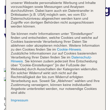
unserer Webseite personalisierte Werbung und Inhalte
Hotelbeschreibun
vorzuschlagen sowie Messungen und Analysen
durchzuführen. Dabei kann auch ein Datentransfer in
Drittstaaten [z.B. USA] möglich sein, wo vom EU-
Datenschutzniveau abgewichen werden kann und
Heritage Palace
Zugriffe von dortigen Behörden nicht ausgeschlossen
werden können.
Varoš
Sie können mehr Informationen unter "Einstellungen"
finden und entscheiden, welche Cookies und welche auf
Cookies basierende Verarbeitung Ihrer Daten Sie
ablehnen oder akzeptieren möchten. Weitere Information
zu den Cookies finden Sie im
Cookie-Hinweis
.
Zusätzliche Informationen zur auf Cookies basierenden
Das bietet Ihre Unterkunft
Verarbeitung Ihrer Daten finden Sie im
Datenschutz-
Hinweis
. Sie können zudem jederzeit Ihre Entscheidung
über "Cookie-Einstellungen" [in der Fußzeile der
Webseite] durch Ausschalten der Kategorien widerrufen.
Ein solcher Widerruf wirkt sich nicht auf die
Rechtmäßigkeit der bis zum Widerruf erfolgten
Verarbeitung aus. Soweit Sie „Ablehnen“ wählen und Ihre
Zustimmung verweigern, können keine individuellen
Angebote unterbreitet werden, nur notwendige Cookies
sind aktiv.
Im Jahr 1799 wurde das Hotel gebaut. In dieser
Impressum
Unterbringung mit einer Rezeption stehen den