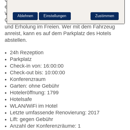
Gästen 24 Zimmer zur Auswahl. Das Haus bietet
einen Safe, einen Transferservice und einen
Wäscheservice. WLAN steht zur Verfügung. Ein
Ablehnen
Einstellungen
Zustimmen
Garten bietet zusätzlichen Raum für Entspannung
und Erholung im Freien. Wer mit dem Fahrzeug
anreist, kann es auf dem Parkplatz des Hotels
abstellen.
24h Rezeption
Parkplatz
Check-in von: 16:00:00
Check-out bis: 10:00:00
Konferenzraum
Garten: ohne Gebühr
Hoteleröffnung: 1799
Hotelsafe
WLAN/WiFi im Hotel
Letzte umfassende Renovierung: 2017
Lift: gegen Gebühr
Anzahl der Konferenzräume: 1