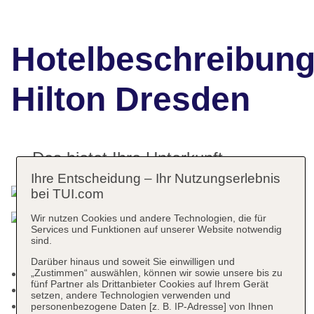
Hotelbeschreibun
Hilton Dresden
Das bietet Ihre Unterkunft
Ihre Entscheidung – Ihr Nutzungserlebnis
bei TUI.com
Wir nutzen Cookies und andere Technologien, die für
Services und Funktionen auf unserer Website notwendig
sind.
Darüber hinaus und soweit Sie einwilligen und
Kurtaxe/Ökotaxe/Touristensteuer zahlbar vor Ort
„Zustimmen“ auswählen, können wir sowie unsere bis zu
fünf Partner als Drittanbieter Cookies auf Ihrem Gerät
Check-in Zeit ab 15:00 Uhr
setzen, andere Technologien verwenden und
Check-out Zeit bis 12:00 Uhr
personenbezogene Daten [z. B. IP-Adresse] von Ihnen