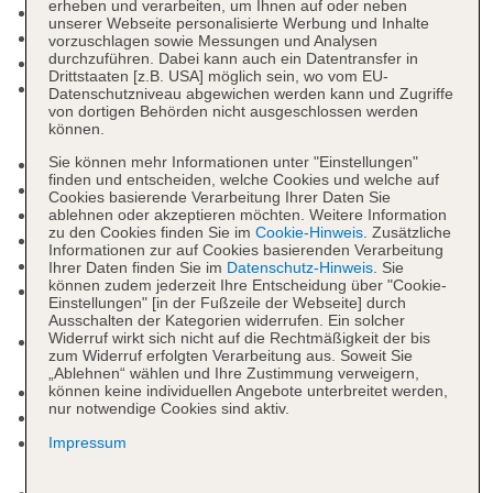
erheben und verarbeiten, um Ihnen auf oder neben
Early Check-in: gegen Gebühr
unserer Webseite personalisierte Werbung und Inhalte
Hoteleröffnung: 1990
vorzuschlagen sowie Messungen und Analysen
durchzuführen. Dabei kann auch ein Datentransfer in
Letzte Komplettrenovierung: 2010
Drittstaaten [z.B. USA] möglich sein, wo vom EU-
Rezeption: täglich 24 Stunden, Sprachen:
Datenschutzniveau abgewichen werden kann und Zugriffe
von dortigen Behörden nicht ausgeschlossen werden
deutsch, englisch, spanisch, italienisch,
können.
Hotelsafe: ohne Gebühr
Lift
Sie können mehr Informationen unter "Einstellungen"
finden und entscheiden, welche Cookies und welche auf
Gemeinschaftslounge/TV-Bereich
Cookies basierende Verarbeitung Ihrer Daten Sie
Geldautomat in der Unterkunft
ablehnen oder akzeptieren möchten. Weitere Information
zu den Cookies finden Sie im
Cookie-Hinweis
. Zusätzliche
begrünter Innenhof, Sonnenterrasse
Informationen zur auf Cookies basierenden Verarbeitung
Pools: 1
Ihrer Daten finden Sie im
Datenschutz-Hinweis
. Sie
können zudem jederzeit Ihre Entscheidung über "Cookie-
Pool „Pool mit Gegenstromanlage (7 x 10 m)“:
Einstellungen" [in der Fußzeile der Webseite] durch
gegen Gebühr, Indoor, im Wellnessbereich
Ausschalten der Kategorien widerrufen. Ein solcher
Widerruf wirkt sich nicht auf die Rechtmäßigkeit der bis
Whirlpool: gegen Gebühr, Outdoor, im
zum Widerruf erfolgten Verarbeitung aus. Soweit Sie
Wellnessbereich
„Ablehnen“ wählen und Ihre Zustimmung verweigern,
Badetücher
können keine individuellen Angebote unterbreitet werden,
nur notwendige Cookies sind aktiv.
Ladenzeile
Internet: WLAN/WiFi, im öffentlichen Bereich:
Impressum
ohne Gebühr, an der Rezeption/in der Lobby