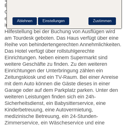
Einrichtungen der Unterbringung gehören eine
Garderobe, eine Gepäckaufbewahrung, ein Safe,
eine Wechselstube und ein Geldautomat. WLAN ist
Ablehnen
Einstellungen
Zustimmen
in den öffentlichen Bereichen verfügbar.
Hilfestellung bei der Buchung von Ausflügen wird
am Tourdesk geboten. Das Haus verfügt über eine
Reihe von behindertengerechten Annehmlichkeiten.
Das Hotel verfügt über rollstuhlgerechte
Einrichtungen. Neben einem Supermarkt sind
weitere Geschäfte zu finden. Zu den weiteren
Einrichtungen der Unterbringung zählen ein
Zeitungskiosk und ein TV-Raum. Bei einer Anreise
mit dem Auto können die Gäste dieses in einer
Garage oder auf dem Parkplatz parken. Unter den
weiteren Leistungen finden sich ein 24h-
Sicherheitsdienst, ein Babysitterservice, eine
Kinderbetreuung, eine Autovermietung,
medizinische Betreuung, ein 24-Stunden-
Zimmerservice, ein Wäscheservice und eine