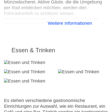
Münzwäscherei. Aktive Gäste, die die Umgebung
per Rad entdecken möchten, werden den
Fahrradverleih zu schätzen wissen,
Fahrradstellplätze sind ebenfalls vorhanden. Im
Weitere Informationen
Geschäftsbereich (Business-Center) sind Faxgerät
und Projektor vorhanden.
24h Rezeption
Parkplatz
Essen & Trinken
Check-in von: 16:00:00
Check-out bis: 12:00:00
Konferenzraum
Garage
Hotelsafe
WLAN/WiFi im Hotel
Letzte umfassende Renovierung: 2025
Lift
Minimarkt
Es stehen verschiedene gastronomische
Anzahl der Konferenzräume: 1
Einrichtungen zur Auswahl, wie ein Restaurant, ein
Anzahl der Aufzüge: 2