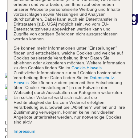
erheben und verarbeiten, um Ihnen auf oder neben
unserer Webseite personalisierte Werbung und Inhalte
Hotelbeschreibun
vorzuschlagen sowie Messungen und Analysen
durchzuführen. Dabei kann auch ein Datentransfer in
Drittstaaten [z.B. USA] möglich sein, wo vom EU-
Datenschutzniveau abgewichen werden kann und
Hilton Dublin
Zugriffe von dortigen Behörden nicht ausgeschlossen
werden können.
Sie können mehr Informationen unter "Einstellungen"
finden und entscheiden, welche Cookies und welche auf
Cookies basierende Verarbeitung Ihrer Daten Sie
Das bietet Ihre Unterkunft
ablehnen oder akzeptieren möchten. Weitere Information
zu den Cookies finden Sie im
Cookie-Hinweis
.
Zusätzliche Informationen zur auf Cookies basierenden
Verarbeitung Ihrer Daten finden Sie im
Datenschutz-
Hinweis
. Sie können zudem jederzeit Ihre Entscheidung
über "Cookie-Einstellungen" [in der Fußzeile der
Webseite] durch Ausschalten der Kategorien widerrufen.
Ein solcher Widerruf wirkt sich nicht auf die
Rechtmäßigkeit der bis zum Widerruf erfolgten
Verarbeitung aus. Soweit Sie „Ablehnen“ wählen und Ihre
Zustimmung verweigern, können keine individuellen
Angebote unterbreitet werden, nur notwendige Cookies
sind aktiv.
Das Hotel mit 2 Aufzügen verfügt über 193 Zimmer.
Das freundliche Personal an der Rezeption ist
Impressum
gerne bei allen Fragen behilflich. Zu den