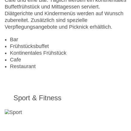
Café und eine Bar. Täglich werden ein kontinentales
Haustiere: gegen Gebühr
Buffetfrühstück und Mittagessen serviert.
Zimmerservice
Diätgerichte und Kindermenüs werden auf Wunsch
Sonnenterrasse
zubereitet. Zusätzlich sind spezielle
Gesamtanzahl der Stockwerke: 6
Verpflegungsangebote und Picknick erhältlich.
Gesamtanzahl der Zimmer: 193
Pools:Indoor Pool, Outdoor Pool
Bar
Zahlungsarten: American Express, Diners Club,
Frühstücksbuffet
EC Maestro, Mastercard, Visa
Kontinentales Frühstück
Landeskategorie: 4 Sterne
Cafe
Restaurant
Sport & Fitness