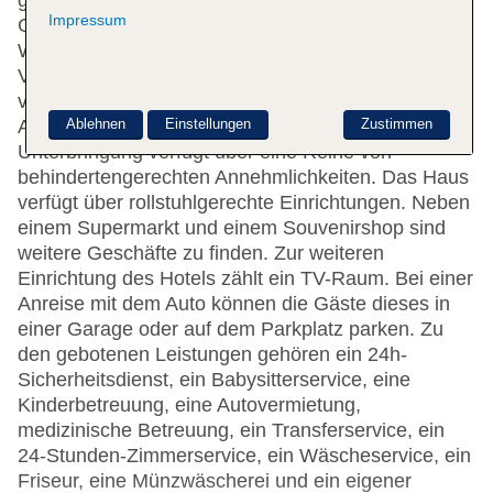
gerne bei allen Fragen behilflich. Eine
Impressum
Gepäckaufbewahrung, ein Safe und eine
Wechselstube stehen als Serviceleistungen zur
Verfügung. WLAN ist in den öffentlichen Bereichen
verfügbar. Hilfestellung bei der Buchung von
Ablehnen
Einstellungen
Zustimmen
Ausflügen wird am Tourdesk geboten. Die
Unterbringung verfügt über eine Reihe von
behindertengerechten Annehmlichkeiten. Das Haus
verfügt über rollstuhlgerechte Einrichtungen. Neben
einem Supermarkt und einem Souvenirshop sind
weitere Geschäfte zu finden. Zur weiteren
Einrichtung des Hotels zählt ein TV-Raum. Bei einer
Anreise mit dem Auto können die Gäste dieses in
einer Garage oder auf dem Parkplatz parken. Zu
den gebotenen Leistungen gehören ein 24h-
Sicherheitsdienst, ein Babysitterservice, eine
Kinderbetreuung, eine Autovermietung,
medizinische Betreuung, ein Transferservice, ein
24-Stunden-Zimmerservice, ein Wäscheservice, ein
Friseur, eine Münzwäscherei und ein eigener