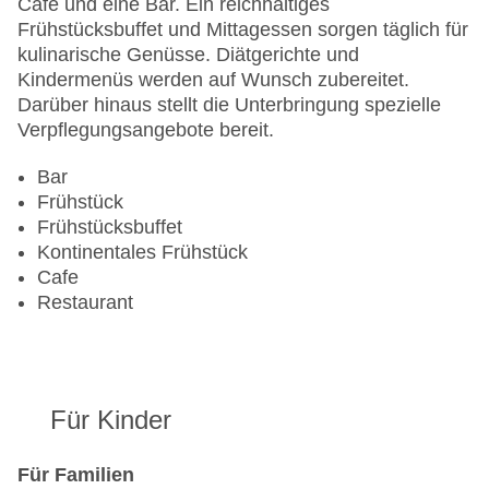
Café und eine Bar. Ein reichhaltiges
Gesamtanzahl der Stockwerke: 7
Frühstücksbuffet und Mittagessen sorgen täglich für
Gesamtanzahl der Zimmer: 249
kulinarische Genüsse. Diätgerichte und
Pools:Indoor Pool, Outdoor Pool
Kindermenüs werden auf Wunsch zubereitet.
Zahlungsarten: American Express, Diners Club,
Darüber hinaus stellt die Unterbringung spezielle
EC Maestro, Mastercard, Visa
Verpflegungsangebote bereit.
Landeskategorie: 4 Sterne
Bar
Frühstück
Frühstücksbuffet
Kontinentales Frühstück
Cafe
Restaurant
Für Kinder
Für Familien