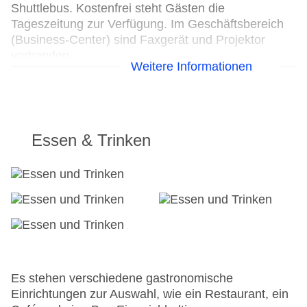
Shuttlebus. Kostenfrei steht Gästen die
Tageszeitung zur Verfügung. Im Geschäftsbereich
(Business-Center) sind Faxgerät und Projektor
vorhanden.
Weitere Informationen
24h Rezeption
Parkplatz
Check-in von: 15:00:00
Check-out bis: 12:00:00
Essen & Trinken
Konferenzraum
Garage
Hoteleröffnung: 2012
Hotelsafe
WLAN/WiFi im Hotel
Lift
Minimarkt
Anzahl der Konferenzräume: 1
Anzahl der Aufzüge: 4
Es stehen verschiedene gastronomische
Haustiere
Einrichtungen zur Auswahl, wie ein Restaurant, ein
Zimmerservice