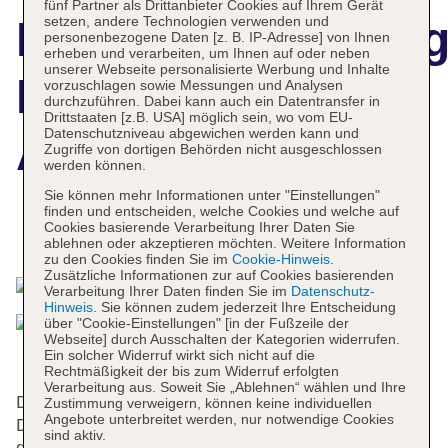
fünf Partner als Drittanbieter Cookies auf Ihrem Gerät
setzen, andere Technologien verwenden und
Hotelbeschreibun
personenbezogene Daten [z. B. IP-Adresse] von Ihnen
erheben und verarbeiten, um Ihnen auf oder neben
unserer Webseite personalisierte Werbung und Inhalte
Hilton Frankfurt
vorzuschlagen sowie Messungen und Analysen
durchzuführen. Dabei kann auch ein Datentransfer in
Drittstaaten [z.B. USA] möglich sein, wo vom EU-
Datenschutzniveau abgewichen werden kann und
Airport
Zugriffe von dortigen Behörden nicht ausgeschlossen
werden können.
Sie können mehr Informationen unter "Einstellungen"
finden und entscheiden, welche Cookies und welche auf
Cookies basierende Verarbeitung Ihrer Daten Sie
Das bietet Ihre Unterkunft
ablehnen oder akzeptieren möchten. Weitere Information
zu den Cookies finden Sie im
Cookie-Hinweis
.
Zusätzliche Informationen zur auf Cookies basierenden
Verarbeitung Ihrer Daten finden Sie im
Datenschutz-
Hinweis
. Sie können zudem jederzeit Ihre Entscheidung
über "Cookie-Einstellungen" [in der Fußzeile der
Webseite] durch Ausschalten der Kategorien widerrufen.
Ein solcher Widerruf wirkt sich nicht auf die
Rechtmäßigkeit der bis zum Widerruf erfolgten
Verarbeitung aus. Soweit Sie „Ablehnen“ wählen und Ihre
Das Hotel mit 4 Aufzügen verfügt über 249 Zimmer.
Zustimmung verweigern, können keine individuellen
Angebote unterbreitet werden, nur notwendige Cookies
Das freundliche Personal an der Rezeption ist
sind aktiv.