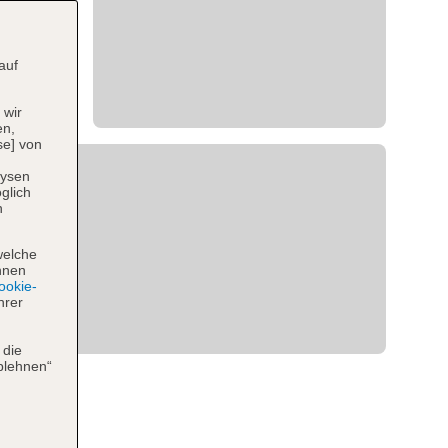
auf
 wir
en,
se] von
lysen
glich
n
welche
hnen
okie-
hrer
 die
blehnen“