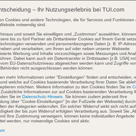
ntscheidung – Ihr Nutzungserlebnis bei TUI.com
en Cookies und andere Technologien, die für Services und Funktionen 
Website notwendig sind.
hinaus und soweit Sie einwilligen und „Zustimmen“ auswählen, können
sere bis zu fünf Partner als Drittanbieter Cookies auf Ihrem Gerät setz
Technologien verwenden und personenbezogene Daten [z. B. IP-Adres
heben und verarbeiten, um Ihnen auf oder neben unserer Webseite
isierte Werbung und Inhalte vorzuschlagen sowie Messungen und Ana
ühren. Dabei kann auch ein Datentransfer in Drittstaaten [z.B. USA] mö
o vom EU-Datenschutzniveau abgewichen werden kann und Zugriffe vo
 Behörden nicht ausgeschlossen werden können.
en mehr Informationen unter "Einstellungen" finden und entscheiden, 
und welche auf Cookies basierende Verarbeitung Ihrer Daten Sie able
eptieren möchten. Weitere Information zu den Cookies finden Sie im
Co
. Zusätzliche Informationen zur auf Cookies basierenden Verarbeitung I
nden Sie im
Datenschutz-Hinweis
. Sie können zudem jederzeit Ihre
dung über "Cookie-Einstellungen" [in der Fußzeile der Webseite] durch
ten der Kategorien widerrufen. Ein solcher Widerruf wirkt sich nicht auf
igkeit der bis zum Widerruf erfolgten Verarbeitung aus. Soweit Sie „A
nd Ihre Zustimmung verweigern, können keine individuellen Angebote
itet werden, nur notwendige Cookies sind aktiv.
sum