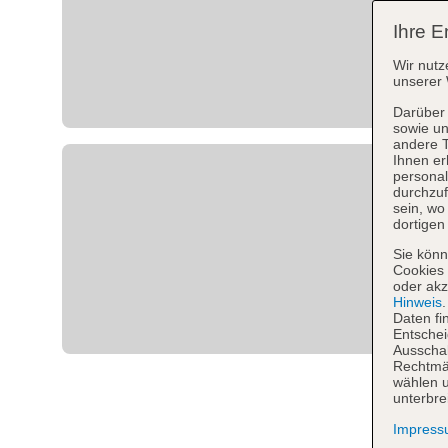
Ihre E
Wir nutz
unserer 
Darüber 
sowie un
andere 
Ihnen er
personal
durchzuf
sein, w
dortigen
Sie könn
Cookies 
oder akz
Hinweis
Daten fi
Entschei
Ausschal
Rechtmäß
wählen u
unterbre
Impres