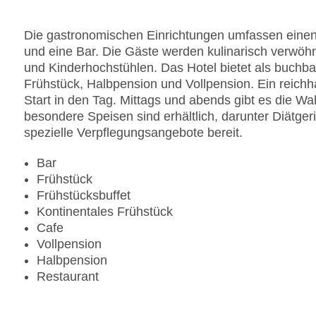
Haustiere auf Anfrage: gegen Gebühr
Zimmerservice: gegen Gebühr
Die gastronomischen Einrichtungen umfassen einen
Sonnenterrasse
und eine Bar. Die Gäste werden kulinarisch verwöhn
Gesamtanzahl der Stockwerke: 5
und Kinderhochstühlen. Das Hotel bietet als buchba
Gesamtanzahl der Zimmer: 150
Frühstück, Halbpension und Vollpension. Ein reichha
Pools:Kinderbecken, Beheizter Außenpool, Indoo
Start in den Tag. Mittags und abends gibt es die Wa
Liegen am Pool
besondere Speisen sind erhältlich, darunter Diätgeri
Zahlungsarten: American Express, Diners Club, 
spezielle Verpflegungsangebote bereit.
Landeskategorie: 5 Sterne
Bar
Frühstück
Frühstücksbuffet
Kontinentales Frühstück
Cafe
Vollpension
Halbpension
Restaurant