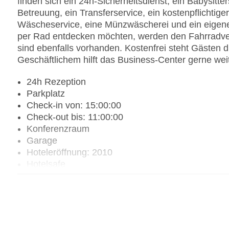
finden sich ein 24h-Sicherheitsdienst, ein Babysitt
Betreuung, ein Transferservice, ein kostenpflichtig
Wäscheservice, eine Münzwäscherei und ein eigene
per Rad entdecken möchten, werden den Fahrradverl
sind ebenfalls vorhanden. Kostenfrei steht Gästen 
Geschäftlichem hilft das Business-Center gerne weit
24h Rezeption
Parkplatz
Check-in von: 15:00:00
Check-out bis: 11:00:00
Konferenzraum
Garage
Hoteleröffnung: 2010
Hotelsafe
WLAN/WiFi im Hotel
Lift
Anzahl der Konferenzräume: 1
Anzahl der Aufzüge: 1
Haustiere