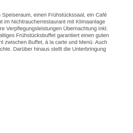
 Speiseraum, einen Frühstückssaal, ein Café
t im Nichtraucherrestaurant mit Klimaanlage
re Verpflegungsleistungen Übernachtung inkl.
ltiges Frühstücksbuffet garantiert einen guten
r Pool, Outdoor Pool, Sonnenschirme am Pool,
hl zwischen Buffet, à la carte und Menü. Auch
chte. Darüber hinaus stellt die Unterbringung
EC Maestro, Mastercard, Visa