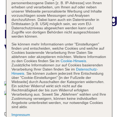
personenbezogene Daten [z. B. IP-Adresse] von Ihnen
erheben und verarbeiten, um Ihnen auf oder neben
unserer Webseite personalisierte Werbung und Inhalte
Hotelbeschreibun
vorzuschlagen sowie Messungen und Analysen
durchzuführen. Dabei kann auch ein Datentransfer in
Drittstaaten [z.B. USA] möglich sein, wo vom EU-
Datenschutzniveau abgewichen werden kann und
Hilton Helsinki
Zugriffe von dortigen Behörden nicht ausgeschlossen
werden können.
Sie können mehr Informationen unter "Einstellungen"
Vantaa Airport
finden und entscheiden, welche Cookies und welche auf
Cookies basierende Verarbeitung Ihrer Daten Sie
ablehnen oder akzeptieren möchten. Weitere Information
zu den Cookies finden Sie im
Cookie-Hinweis
.
Zusätzliche Informationen zur auf Cookies basierenden
Verarbeitung Ihrer Daten finden Sie im
Datenschutz-
Das bietet Ihre Unterkunft
Hinweis
. Sie können zudem jederzeit Ihre Entscheidung
über "Cookie-Einstellungen" [in der Fußzeile der
Webseite] durch Ausschalten der Kategorien widerrufen.
Ein solcher Widerruf wirkt sich nicht auf die
Rechtmäßigkeit der bis zum Widerruf erfolgten
Verarbeitung aus. Soweit Sie „Ablehnen“ wählen und Ihre
Zustimmung verweigern, können keine individuellen
Angebote unterbreitet werden, nur notwendige Cookies
sind aktiv.
Das Hotel mit einem Aufzug verfügt über 246
Impressum