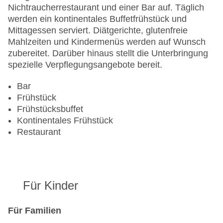
WLAN/WiFi im Hotel: gegen Gebühr
Nichtraucherrestaurant und einer Bar auf. Täglich
Lift
werden ein kontinentales Buffetfrühstück und
Minimarkt
Mittagessen serviert. Diätgerichte, glutenfreie
Anzahl der Konferenzräume: 1
Mahlzeiten und Kindermenüs werden auf Wunsch
Anzahl der Aufzüge: 1
zubereitet. Darüber hinaus stellt die Unterbringung
Haustiere: gegen Gebühr
spezielle Verpflegungsangebote bereit.
Zimmerservice: gegen Gebühr
Gesamtanzahl der Stockwerke: 6
Bar
Gesamtanzahl der Zimmer: 246
Frühstück
Zahlungsarten: American Express, Diners Club,
Frühstücksbuffet
Mastercard, Visa
Kontinentales Frühstück
Landeskategorie: 4 Sterne
Restaurant
Für Kinder
Für Familien