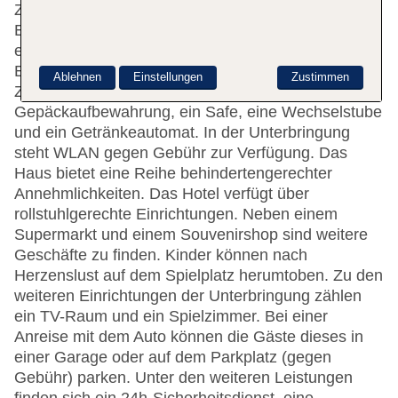
Zimmer. An der 24-Stunden-Rezeption im
Empfangsbereich werden die Gäste vom
englischsprachigen Personal herzlich begrüßt. Das
Ein- und Auschecken ist rund um die Uhr möglich.
Ablehnen
Einstellungen
Zustimmen
Zur Einrichtung gehören eine
Gepäckaufbewahrung, ein Safe, eine Wechselstube
und ein Getränkeautomat. In der Unterbringung
steht WLAN gegen Gebühr zur Verfügung. Das
Haus bietet eine Reihe behindertengerechter
Annehmlichkeiten. Das Hotel verfügt über
rollstuhlgerechte Einrichtungen. Neben einem
Supermarkt und einem Souvenirshop sind weitere
Geschäfte zu finden. Kinder können nach
Herzenslust auf dem Spielplatz herumtoben. Zu den
weiteren Einrichtungen der Unterbringung zählen
ein TV-Raum und ein Spielzimmer. Bei einer
Anreise mit dem Auto können die Gäste dieses in
einer Garage oder auf dem Parkplatz (gegen
Gebühr) parken. Unter den weiteren Leistungen