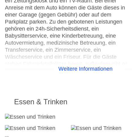
ein Zeitungskiosk und ein TV-Raum. Bei einer
Anreise mit dem Auto können die Gäste dieses in
einer Garage (gegen Gebühr) oder auf dem
Parkplatz parken. Zu den gebotenen Leistungen
gehören ein 24h-Sicherheitsdienst, ein
Babysitterservice, eine Kinderbetreuung, eine
Autovermietung, medizinische Betreuung, ein
Transferservice, ein Zimmerservice, ein
Wäscheservice und ein Friseur. Für die Gäste
stehen Fahrradstellplätze bereit, außerdem gibt es
Weitere Informationen
einen Fahrradverleih. Kostenfrei steht Gästen die
Tageszeitung zur Verfügung. Bei Geschäftlichem
hilft das Business-Center gerne weiter und bietet
ein Faxgerät an.
Essen & Trinken
24h Rezeption
Parkplatz
Konferenzraum
Garage: gegen Gebühr
Hotelsafe