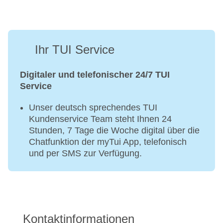
Golfplatz
Aerobic
Beachvolleyball
Ihr TUI Service
Fahrradverleih
Fitnessraum
Tennisplatz
Digitaler und telefonischer 24/7 TUI
Service
Unser deutsch sprechendes TUI
Kundenservice Team steht Ihnen 24
Stunden, 7 Tage die Woche digital über die
Chatfunktion der myTui App, telefonisch
und per SMS zur Verfügung.
Kontaktinformationen