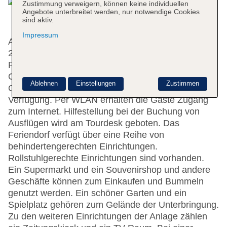
Zustimmung verweigern, können keine individuellen
Angebote unterbreitet werden, nur notwendige Cookies
sind aktiv.
Impressum
Auf die Gäste warten 74 Zimmer, die sich auf zwei
2-stöckige Gebäude mit Aufzügen verteilen. Die
Rezeption ist rund um die Uhr besetzt. Eine
Gepäckaufbewahrung, ein Safe und ein
Ablehnen
Einstellungen
Zustimmen
Geldautomat stehen als Serviceleistungen zur
Verfügung. Per WLAN erhalten die Gäste Zugang
zum Internet. Hilfestellung bei der Buchung von
Ausflügen wird am Tourdesk geboten. Das
Feriendorf verfügt über eine Reihe von
behindertengerechten Einrichtungen.
Rollstuhlgerechte Einrichtungen sind vorhanden.
Ein Supermarkt und ein Souvenirshop und andere
Geschäfte können zum Einkaufen und Bummeln
genutzt werden. Ein schöner Garten und ein
Spielplatz gehören zum Gelände der Unterbringung.
Zu den weiteren Einrichtungen der Anlage zählen