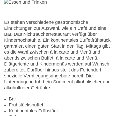
WLAN/WiFi im Hotel
Lift
Minimarkt
Anzahl der Aufzüge: 1
Es stehen verschiedene gastronomische
Haustiere: gegen Gebühr
Einrichtungen zur Auswahl, wie ein Café und eine
Zimmerservice
Bar. Das Nichtraucherrestaurant verfügt über
Sonnenterrasse
Kinderhochstühle. Ein kontinentales Buffetfrühstück
Gesamtanzahl der Stockwerke: 2
garantiert einen guten Start in den Tag. Mittags gibt
Gesamtanzahl der Zimmer: 74
es die Wahl zwischen à la carte und Menü und
Pools:Kinderbecken, Outdoor Pool,
abends zwischen Buffet, à la carte und Menü.
Sonnenschirme am Pool, Liegen am Pool
Diätgerichte und Kindermenüs werden auf Wunsch
Zahlungsarten: American Express, Mastercard,
zubereitet. Darüber hinaus stellt das Feriendorf
Visa
spezielle Verpflegungsangebote bereit. Die
Landeskategorie: 5 Sterne
Unterbringung führt ein Sortiment alkoholischer und
alkoholfreier Getränke.
Bar
Frühstücksbuffet
Kontinentales Frühstück