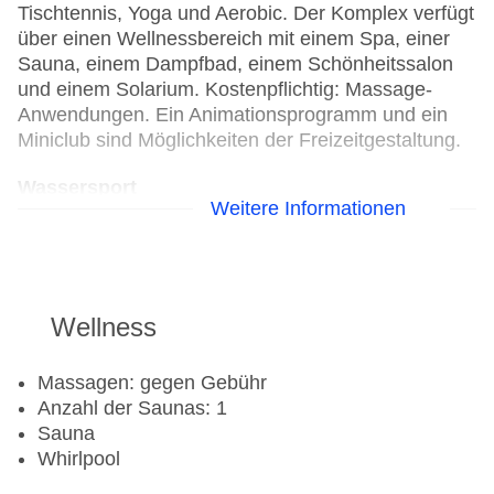
Tischtennis, Yoga und Aerobic. Der Komplex verfügt
über einen Wellnessbereich mit einem Spa, einer
Sauna, einem Dampfbad, einem Schönheitssalon
und einem Solarium. Kostenpflichtig: Massage-
Anwendungen. Ein Animationsprogramm und ein
Miniclub sind Möglichkeiten der Freizeitgestaltung.
Wassersport
Weitere Informationen
Kanu
Katamaran
Tauchschule
Jetski
Wellness
Segeln
Surfen
Massagen: gegen Gebühr
Wasserski
Anzahl der Saunas: 1
Windsurfen
Sauna
Whirlpool
Golf