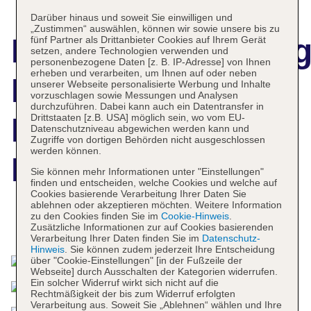
Darüber hinaus und soweit Sie einwilligen und
„Zustimmen“ auswählen, können wir sowie unsere bis zu
Hotelbeschreibun
fünf Partner als Drittanbieter Cookies auf Ihrem Gerät
setzen, andere Technologien verwenden und
personenbezogene Daten [z. B. IP-Adresse] von Ihnen
erheben und verarbeiten, um Ihnen auf oder neben
Hilton los Cabos
unserer Webseite personalisierte Werbung und Inhalte
vorzuschlagen sowie Messungen und Analysen
durchzuführen. Dabei kann auch ein Datentransfer in
Drittstaaten [z.B. USA] möglich sein, wo vom EU-
Beach & Golf
Datenschutzniveau abgewichen werden kann und
Zugriffe von dortigen Behörden nicht ausgeschlossen
werden können.
Resort
Sie können mehr Informationen unter "Einstellungen"
finden und entscheiden, welche Cookies und welche auf
Cookies basierende Verarbeitung Ihrer Daten Sie
ablehnen oder akzeptieren möchten. Weitere Information
zu den Cookies finden Sie im
Cookie-Hinweis
.
Das bietet Ihre Unterkunft
Zusätzliche Informationen zur auf Cookies basierenden
Verarbeitung Ihrer Daten finden Sie im
Datenschutz-
Hinweis
. Sie können zudem jederzeit Ihre Entscheidung
über "Cookie-Einstellungen" [in der Fußzeile der
Webseite] durch Ausschalten der Kategorien widerrufen.
Ein solcher Widerruf wirkt sich nicht auf die
Rechtmäßigkeit der bis zum Widerruf erfolgten
Verarbeitung aus. Soweit Sie „Ablehnen“ wählen und Ihre