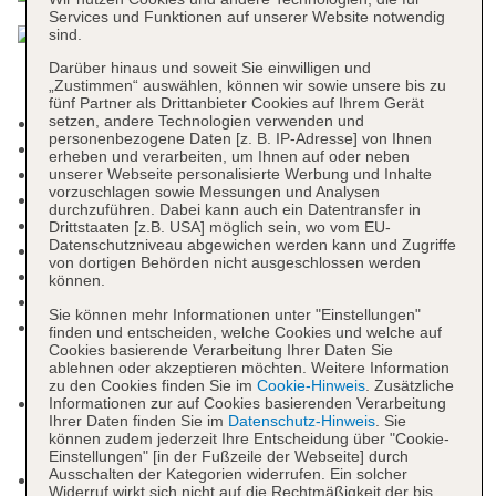
Services und Funktionen auf unserer Website notwendig
sind.
Darüber hinaus und soweit Sie einwilligen und
„Zustimmen“ auswählen, können wir sowie unsere bis zu
fünf Partner als Drittanbieter Cookies auf Ihrem Gerät
setzen, andere Technologien verwenden und
Nichtraucherhotel, Raucherbereich
personenbezogene Daten [z. B. IP-Adresse] von Ihnen
Check-in Zeit ab 14:00 Uhr
erheben und verarbeiten, um Ihnen auf oder neben
Check-out Zeit bis 12:00 Uhr
unserer Webseite personalisierte Werbung und Inhalte
vorzuschlagen sowie Messungen und Analysen
Rezeption: Sprachen: deutsch, englisch, spanisch
durchzuführen. Dabei kann auch ein Datentransfer in
Lift
Drittstaaten [z.B. USA] möglich sein, wo vom EU-
Datenschutzniveau abgewichen werden kann und Zugriffe
Gemeinschaftslounge/TV-Bereich
von dortigen Behörden nicht ausgeschlossen werden
begrünter Innenhof, Sonnenterrasse
können.
Pools: 3
Sie können mehr Informationen unter "Einstellungen"
Pool: saisonabhängig; wetterabhängig, ohne
finden und entscheiden, welche Cookies und welche auf
Cookies basierende Verarbeitung Ihrer Daten Sie
Gebühr, Outdoor, Meerwasser, Liegen: ohne
ablehnen oder akzeptieren möchten. Weitere Information
Gebühr, Sonnenschirme: ohne Gebühr
zu den Cookies finden Sie im
Cookie-Hinweis
. Zusätzliche
Pool „piscina interior“: saisonabhängig, ohne
Informationen zur auf Cookies basierenden Verarbeitung
Ihrer Daten finden Sie im
Datenschutz-Hinweis
. Sie
Gebühr, Indoor, Meerwasser, Liegen: ohne
können zudem jederzeit Ihre Entscheidung über "Cookie-
Gebühr
Einstellungen" [in der Fußzeile der Webseite] durch
Ausschalten der Kategorien widerrufen. Ein solcher
Kinderpool: saisonabhängig; wetterabhängig,
Widerruf wirkt sich nicht auf die Rechtmäßigkeit der bis