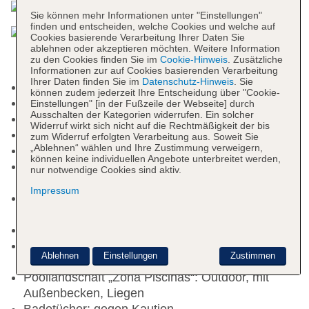
Sie können mehr Informationen unter "Einstellungen"
finden und entscheiden, welche Cookies und welche auf
Cookies basierende Verarbeitung Ihrer Daten Sie
ablehnen oder akzeptieren möchten. Weitere Information
zu den Cookies finden Sie im
Cookie-Hinweis
. Zusätzliche
Informationen zur auf Cookies basierenden Verarbeitung
Ihrer Daten finden Sie im
Datenschutz-Hinweis
. Sie
Mindestalter in der Unterkunft: 18 Jahre
können zudem jederzeit Ihre Entscheidung über "Cookie-
Check-in Zeit ab 15:00 Uhr
Einstellungen" [in der Fußzeile der Webseite] durch
Ausschalten der Kategorien widerrufen. Ein solcher
Check-out Zeit bis 12:00 Uhr
Widerruf wirkt sich nicht auf die Rechtmäßigkeit der bis
Hoteleröffnung: 2023
zum Widerruf erfolgten Verarbeitung aus. Soweit Sie
„Ablehnen“ wählen und Ihre Zustimmung verweigern,
Letzte Komplettrenovierung: 2023
können keine individuellen Angebote unterbreitet werden,
Rezeption: täglich 09:00 Uhr - 09:00 Uhr,
nur notwendige Cookies sind aktiv.
Geldwechsel möglich
Impressum
Gartenanlage, begrünter Innenhof,
Sonnenterrasse
Pools: 2
Pool: Outdoor, Meerwasser, Süßwasser,
Ablehnen
Einstellungen
Zustimmen
Balinesische Betten, Liegen, Sonnenschirme
Poollandschaft „Zona Piscinas“: Outdoor, mit
Außenbecken, Liegen