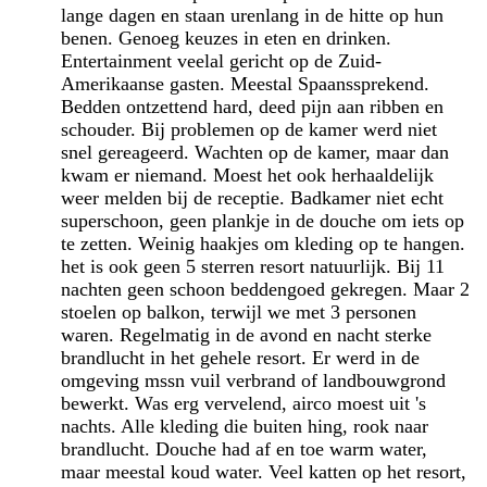
lange dagen en staan urenlang in de hitte op hun
benen. Genoeg keuzes in eten en drinken.
Entertainment veelal gericht op de Zuid-
Amerikaanse gasten. Meestal Spaanssprekend.
Bedden ontzettend hard, deed pijn aan ribben en
schouder. Bij problemen op de kamer werd niet
snel gereageerd. Wachten op de kamer, maar dan
kwam er niemand. Moest het ook herhaaldelijk
weer melden bij de receptie. Badkamer niet echt
superschoon, geen plankje in de douche om iets op
te zetten. Weinig haakjes om kleding op te hangen.
het is ook geen 5 sterren resort natuurlijk. Bij 11
nachten geen schoon beddengoed gekregen. Maar 2
stoelen op balkon, terwijl we met 3 personen
waren. Regelmatig in de avond en nacht sterke
brandlucht in het gehele resort. Er werd in de
omgeving mssn vuil verbrand of landbouwgrond
bewerkt. Was erg vervelend, airco moest uit 's
nachts. Alle kleding die buiten hing, rook naar
brandlucht. Douche had af en toe warm water,
maar meestal koud water. Veel katten op het resort,