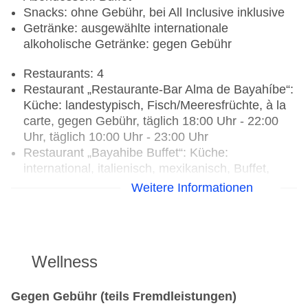
Snacks: ohne Gebühr, bei All Inclusive inklusive
Getränke: ausgewählte internationale
alkoholische Getränke: gegen Gebühr
Restaurants: 4
Restaurant „Restaurante-Bar Alma de Bayahíbe“:
Küche: landestypisch, Fisch/Meeresfrüchte, à la
carte, gegen Gebühr, täglich 18:00 Uhr - 22:00
Uhr, täglich 10:00 Uhr - 23:00 Uhr
Restaurant „Bayahibe Buffet“: Küche:
international, italienisch, mexikanisch, Buffet,
täglich 12:30 Uhr - 14:30 Uhr und 18:30 Uhr -
Weitere Informationen
21:30 Uhr, mit Terrasse
Spezialitätenrestaurant „Sushi Bar Tamashi“:
Küche: japanisch, Sushi, à la carte, gegen
Gebühr, Sa., Mo.-Fr.
Wellness
Restaurant „Ánima Restaurant“: Küche:
italienisch, gegen Gebühr
Beachclub „SNACK BAR“: täglich 11:00 Uhr -
Gegen Gebühr (teils Fremdleistungen)