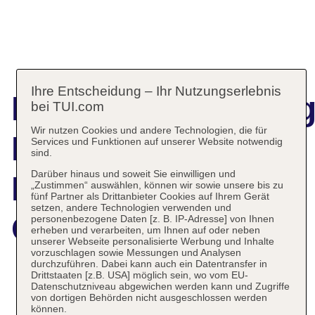
Ihre Entscheidung – Ihr Nutzungserlebnis
Hotelbeschreibun
bei TUI.com
Wir nutzen Cookies und andere Technologien, die für
HM Alma de
Services und Funktionen auf unserer Website notwendig
sind.
Darüber hinaus und soweit Sie einwilligen und
Bayahibe Adults
„Zustimmen“ auswählen, können wir sowie unsere bis zu
fünf Partner als Drittanbieter Cookies auf Ihrem Gerät
setzen, andere Technologien verwenden und
Only
personenbezogene Daten [z. B. IP-Adresse] von Ihnen
erheben und verarbeiten, um Ihnen auf oder neben
unserer Webseite personalisierte Werbung und Inhalte
vorzuschlagen sowie Messungen und Analysen
durchzuführen. Dabei kann auch ein Datentransfer in
Drittstaaten [z.B. USA] möglich sein, wo vom EU-
Das bietet Ihre Unterkunft
Datenschutzniveau abgewichen werden kann und Zugriffe
von dortigen Behörden nicht ausgeschlossen werden
können.