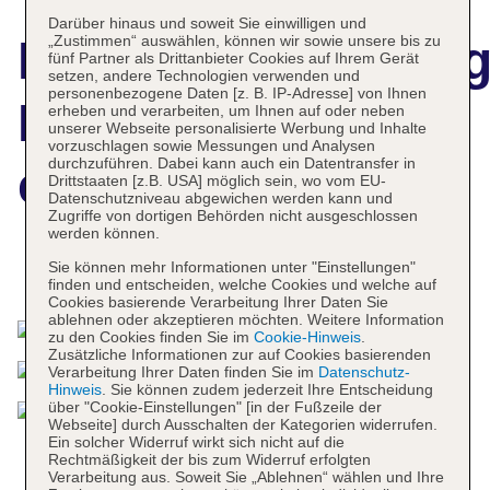
Darüber hinaus und soweit Sie einwilligen und
„Zustimmen“ auswählen, können wir sowie unsere bis zu
Hotelbeschreibun
fünf Partner als Drittanbieter Cookies auf Ihrem Gerät
setzen, andere Technologien verwenden und
personenbezogene Daten [z. B. IP-Adresse] von Ihnen
Holiday Inn Dar
erheben und verarbeiten, um Ihnen auf oder neben
unserer Webseite personalisierte Werbung und Inhalte
vorzuschlagen sowie Messungen und Analysen
durchzuführen. Dabei kann auch ein Datentransfer in
es Salam
Drittstaaten [z.B. USA] möglich sein, wo vom EU-
Datenschutzniveau abgewichen werden kann und
Zugriffe von dortigen Behörden nicht ausgeschlossen
werden können.
Sie können mehr Informationen unter "Einstellungen"
Das bietet Ihre Unterkunft
finden und entscheiden, welche Cookies und welche auf
Cookies basierende Verarbeitung Ihrer Daten Sie
ablehnen oder akzeptieren möchten. Weitere Information
zu den Cookies finden Sie im
Cookie-Hinweis
.
Zusätzliche Informationen zur auf Cookies basierenden
Verarbeitung Ihrer Daten finden Sie im
Datenschutz-
Hinweis
. Sie können zudem jederzeit Ihre Entscheidung
über "Cookie-Einstellungen" [in der Fußzeile der
Webseite] durch Ausschalten der Kategorien widerrufen.
Ein solcher Widerruf wirkt sich nicht auf die
Rechtmäßigkeit der bis zum Widerruf erfolgten
Verarbeitung aus. Soweit Sie „Ablehnen“ wählen und Ihre