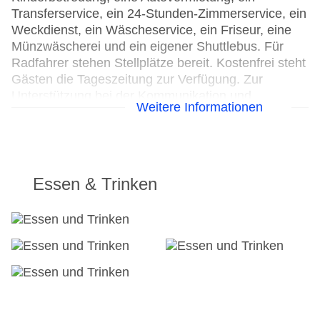
Transferservice, ein 24-Stunden-Zimmerservice, ein
Weckdienst, ein Wäscheservice, ein Friseur, eine
Münzwäscherei und ein eigener Shuttlebus. Für
Radfahrer stehen Stellplätze bereit. Kostenfrei steht
Gästen die Tageszeitung zur Verfügung. Zur
Unterstützung bei der Kommunikation und
Weitere Informationen
Geschäftlichem bietet das Business-Center ein
Faxgerät.
24h Rezeption
Parkplatz
Essen & Trinken
Check-in von: 02:00:00
Check-out bis: 12:00:00
Konferenzraum
Garage: gegen Gebühr
Hotelsafe
WLAN/WiFi im Hotel
Lift
Minimarkt