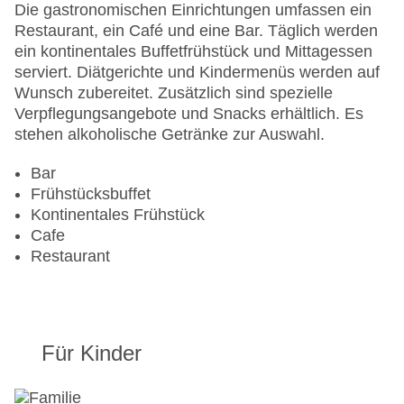
Anzahl der Konferenzräume: 1
Die gastronomischen Einrichtungen umfassen ein
Anzahl der Aufzüge: 1
Restaurant, ein Café und eine Bar. Täglich werden
Zimmerservice
ein kontinentales Buffetfrühstück und Mittagessen
Sonnenterrasse
serviert. Diätgerichte und Kindermenüs werden auf
Gesamtanzahl der Stockwerke: 10
Wunsch zubereitet. Zusätzlich sind spezielle
Gesamtanzahl der Zimmer: 124
Verpflegungsangebote und Snacks erhältlich. Es
Pools:Indoor Pool, Outdoor Pool
stehen alkoholische Getränke zur Auswahl.
Zahlungsarten: American Express, EC Maestro,
Mastercard, Visa
Bar
Landeskategorie: 4 Sterne
Frühstücksbuffet
Kontinentales Frühstück
Cafe
Restaurant
Für Kinder