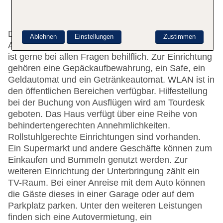
Das Hotel bietet 112 Zimmer und verfügt über einen
Ablehnen
Einstellungen
Zustimmen
Aufzug. Das freundliche Personal an der Rezeption
ist gerne bei allen Fragen behilflich. Zur Einrichtung
gehören eine Gepäckaufbewahrung, ein Safe, ein
Geldautomat und ein Getränkeautomat. WLAN ist in
den öffentlichen Bereichen verfügbar. Hilfestellung
bei der Buchung von Ausflügen wird am Tourdesk
geboten. Das Haus verfügt über eine Reihe von
behindertengerechten Annehmlichkeiten.
Rollstuhlgerechte Einrichtungen sind vorhanden.
Ein Supermarkt und andere Geschäfte können zum
Einkaufen und Bummeln genutzt werden. Zur
weiteren Einrichtung der Unterbringung zählt ein
TV-Raum. Bei einer Anreise mit dem Auto können
die Gäste dieses in einer Garage oder auf dem
Parkplatz parken. Unter den weiteren Leistungen
finden sich eine Autovermietung, ein