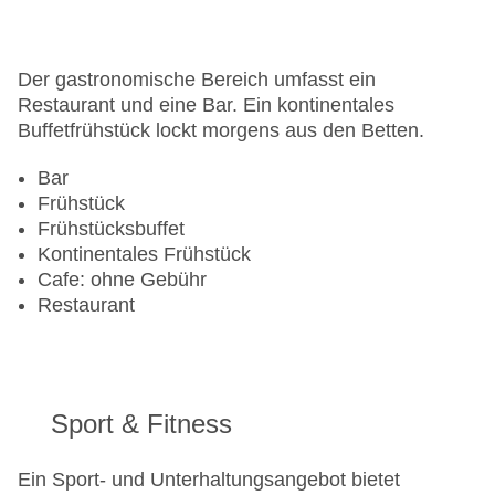
Gesamtanzahl der Zimmer: 112
Zahlungsarten: American Express, EC Maestro,
Mastercard, Visa
Der gastronomische Bereich umfasst ein
Landeskategorie: 3 Sterne
Restaurant und eine Bar. Ein kontinentales
Buffetfrühstück lockt morgens aus den Betten.
Bar
Frühstück
Frühstücksbuffet
Kontinentales Frühstück
Cafe: ohne Gebühr
Restaurant
Sport & Fitness
Ein Sport- und Unterhaltungsangebot bietet