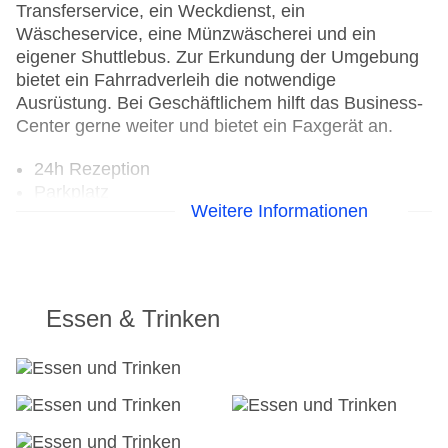
Transferservice, ein Weckdienst, ein
Wäscheservice, eine Münzwäscherei und ein
eigener Shuttlebus. Zur Erkundung der Umgebung
bietet ein Fahrradverleih die notwendige
Ausrüstung. Bei Geschäftlichem hilft das Business-
Center gerne weiter und bietet ein Faxgerät an.
24h Rezeption
Parkplatz
Weitere Informationen
Check-in von: 15:00:00
Check-out bis: 12:00:00
Konferenzraum
Garage
Hoteleröffnung: 2011
Essen & Trinken
Hotelsafe
WLAN/WiFi im Hotel
Lift
Minimarkt
Anzahl der Aufzüge: 1
Gesamtanzahl der Stockwerke: 5