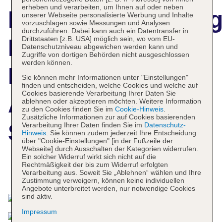
erheben und verarbeiten, um Ihnen auf oder neben
Hotelbeschreibun
unserer Webseite personalisierte Werbung und Inhalte
vorzuschlagen sowie Messungen und Analysen
durchzuführen. Dabei kann auch ein Datentransfer in
Drittstaaten [z.B. USA] möglich sein, wo vom EU-
Holiday Inn
Datenschutzniveau abgewichen werden kann und
Zugriffe von dortigen Behörden nicht ausgeschlossen
werden können.
Express
Sie können mehr Informationen unter "Einstellungen"
finden und entscheiden, welche Cookies und welche auf
Cookies basierende Verarbeitung Ihrer Daten Sie
Amsterdam -
ablehnen oder akzeptieren möchten. Weitere Information
zu den Cookies finden Sie im
Cookie-Hinweis
.
Zusätzliche Informationen zur auf Cookies basierenden
Schiphol
Verarbeitung Ihrer Daten finden Sie im
Datenschutz-
Hinweis
. Sie können zudem jederzeit Ihre Entscheidung
über "Cookie-Einstellungen" [in der Fußzeile der
Webseite] durch Ausschalten der Kategorien widerrufen.
Ein solcher Widerruf wirkt sich nicht auf die
Rechtmäßigkeit der bis zum Widerruf erfolgten
Das bietet Ihre Unterkunft
Verarbeitung aus. Soweit Sie „Ablehnen“ wählen und Ihre
Zustimmung verweigern, können keine individuellen
Angebote unterbreitet werden, nur notwendige Cookies
sind aktiv.
Impressum