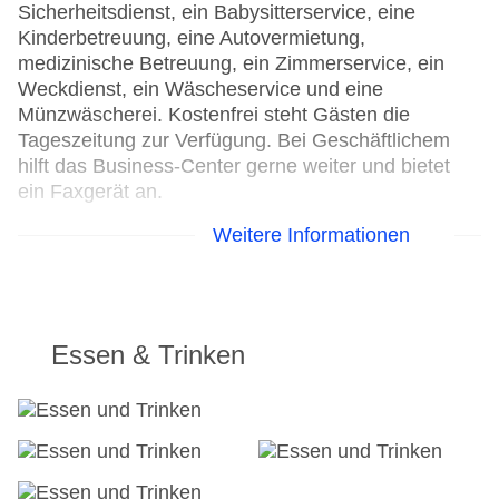
Sicherheitsdienst, ein Babysitterservice, eine
Kinderbetreuung, eine Autovermietung,
medizinische Betreuung, ein Zimmerservice, ein
Weckdienst, ein Wäscheservice und eine
Münzwäscherei. Kostenfrei steht Gästen die
Tageszeitung zur Verfügung. Bei Geschäftlichem
hilft das Business-Center gerne weiter und bietet
ein Faxgerät an.
Weitere Informationen
24h Rezeption
Parkplatz: gegen Gebühr
Check-in von: 15:00:00
Check-out bis: 12:00:00
Konferenzraum
Essen & Trinken
Garage
Hotelsafe
WLAN/WiFi im Hotel
Lift
Anzahl der Konferenzräume: 1
Anzahl der Aufzüge: 1