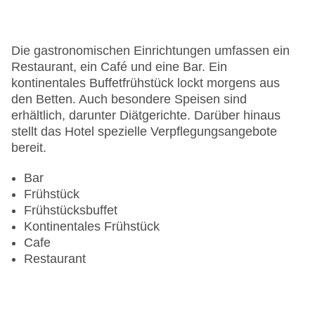
Zimmerservice
Gesamtanzahl der Stockwerke: 6
Gesamtanzahl der Zimmer: 164
Die gastronomischen Einrichtungen umfassen ein
Zahlungsarten: American Express, Diners Club,
Restaurant, ein Café und eine Bar. Ein
Mastercard, Visa
kontinentales Buffetfrühstück lockt morgens aus
Landeskategorie: 3 Sterne
den Betten. Auch besondere Speisen sind
erhältlich, darunter Diätgerichte. Darüber hinaus
stellt das Hotel spezielle Verpflegungsangebote
bereit.
Bar
Frühstück
Frühstücksbuffet
Kontinentales Frühstück
Cafe
Restaurant