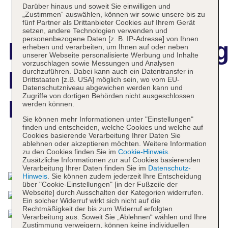
Darüber hinaus und soweit Sie einwilligen und
„Zustimmen“ auswählen, können wir sowie unsere bis zu
fünf Partner als Drittanbieter Cookies auf Ihrem Gerät
setzen, andere Technologien verwenden und
personenbezogene Daten [z. B. IP-Adresse] von Ihnen
Hotelbeschreibun
erheben und verarbeiten, um Ihnen auf oder neben
unserer Webseite personalisierte Werbung und Inhalte
vorzuschlagen sowie Messungen und Analysen
Holiday Inn
durchzuführen. Dabei kann auch ein Datentransfer in
Drittstaaten [z.B. USA] möglich sein, wo vom EU-
Datenschutzniveau abgewichen werden kann und
Zugriffe von dortigen Behörden nicht ausgeschlossen
Resort Dead Sea
werden können.
Sie können mehr Informationen unter "Einstellungen"
finden und entscheiden, welche Cookies und welche auf
Cookies basierende Verarbeitung Ihrer Daten Sie
ablehnen oder akzeptieren möchten. Weitere Information
Das bietet Ihre Unterkunft
zu den Cookies finden Sie im
Cookie-Hinweis
.
Zusätzliche Informationen zur auf Cookies basierenden
Verarbeitung Ihrer Daten finden Sie im
Datenschutz-
Hinweis
. Sie können zudem jederzeit Ihre Entscheidung
über "Cookie-Einstellungen" [in der Fußzeile der
Webseite] durch Ausschalten der Kategorien widerrufen.
Ein solcher Widerruf wirkt sich nicht auf die
Rechtmäßigkeit der bis zum Widerruf erfolgten
Verarbeitung aus. Soweit Sie „Ablehnen“ wählen und Ihre
Zustimmung verweigern, können keine individuellen