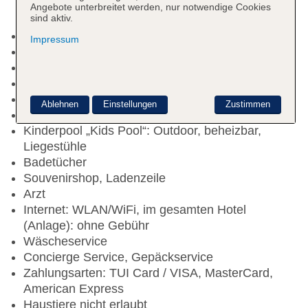
Angebote unterbreitet werden, nur notwendige Cookies
sind aktiv.
Rezeption, Geldwechsel möglich, Hotelsafe
Impressum
Lift
Sonnenterrasse
Pools: 3
Pool: Outdoor, Liegestühle
Ablehnen
Einstellungen
Zustimmen
Infinitypool: Outdoor, beheizbar, Liegestühle
Kinderpool „Kids Pool“: Outdoor, beheizbar,
Liegestühle
Badetücher
Souvenirshop, Ladenzeile
Arzt
Internet: WLAN/WiFi, im gesamten Hotel
(Anlage): ohne Gebühr
Wäscheservice
Concierge Service, Gepäckservice
Zahlungsarten: TUI Card / VISA, MasterCard,
American Express
Haustiere nicht erlaubt