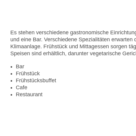
Anzahl der Aufzüge: 1
Haustiere
Zimmerservice
Sonnenterrasse
Es stehen verschiedene gastronomische Einrichtung
Gesamtanzahl der Stockwerke: 3
und eine Bar. Verschiedene Spezialitäten erwarten 
Gesamtanzahl der Zimmer: 250
Klimaanlage. Frühstück und Mittagessen sorgen täg
Pools:Beheizter Außenpool, Indoor Pool, Outdoo
Speisen sind erhältlich, darunter vegetarische Geric
Zahlungsarten: American Express, Mastercard, V
Landeskategorie: 4 Sterne
Bar
Frühstück
Frühstücksbuffet
Cafe
Restaurant