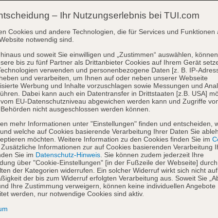
ntscheidung – Ihr Nutzungserlebnis bei TUI.com
en Cookies und andere Technologien, die für Services und Funktionen 
Website notwendig sind.
hinaus und soweit Sie einwilligen und „Zustimmen“ auswählen, können
sere bis zu fünf Partner als Drittanbieter Cookies auf Ihrem Gerät setz
Technologien verwenden und personenbezogene Daten [z. B. IP-Adres
heben und verarbeiten, um Ihnen auf oder neben unserer Webseite
isierte Werbung und Inhalte vorzuschlagen sowie Messungen und Ana
ühren. Dabei kann auch ein Datentransfer in Drittstaaten [z.B. USA] mö
o vom EU-Datenschutzniveau abgewichen werden kann und Zugriffe vo
 Behörden nicht ausgeschlossen werden können.
en mehr Informationen unter "Einstellungen" finden und entscheiden, 
und welche auf Cookies basierende Verarbeitung Ihrer Daten Sie able
eptieren möchten. Weitere Information zu den Cookies finden Sie im
Co
. Zusätzliche Informationen zur auf Cookies basierenden Verarbeitung I
nden Sie im
Datenschutz-Hinweis
. Sie können zudem jederzeit Ihre
dung über "Cookie-Einstellungen" [in der Fußzeile der Webseite] durch
ten der Kategorien widerrufen. Ein solcher Widerruf wirkt sich nicht auf
igkeit der bis zum Widerruf erfolgten Verarbeitung aus. Soweit Sie „A
nd Ihre Zustimmung verweigern, können keine individuellen Angebote
itet werden, nur notwendige Cookies sind aktiv.
sum