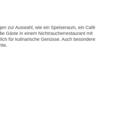
en zur Auswahl, wie ein Speiseraum, ein Café
die Gäste in einem Nichtraucherrestaurant mit
lich für kulinarische Genüsse. Auch besondere
r Pool, Sonnenschirme am Pool, Liegen am Pool
hte.
isa