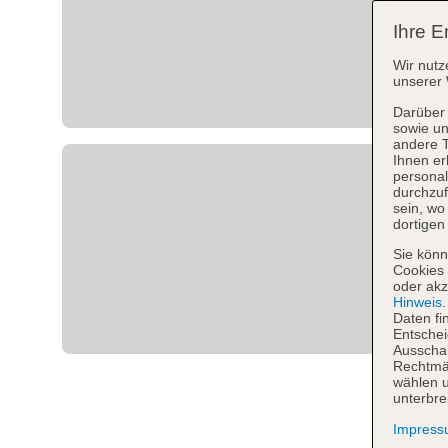
Ihre E
Wir nutz
unserer 
Darüber 
sowie un
andere 
Ihnen er
personal
durchzuf
sein, w
dortigen
Sie könn
Cookies 
oder akz
Hinweis
Daten fi
Entschei
Ausschal
Rechtmäß
wählen u
unterbre
Impres