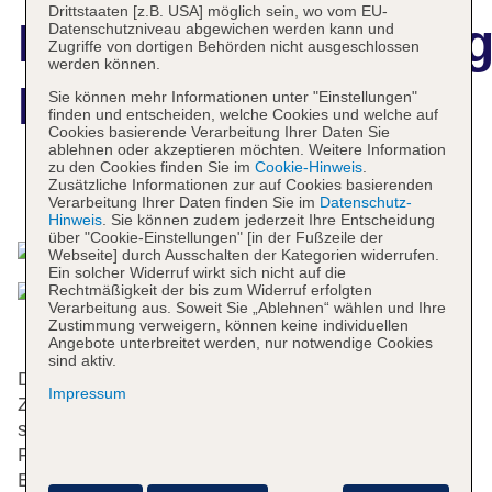
Drittstaaten [z.B. USA] möglich sein, wo vom EU-
Hotelbeschreibun
Datenschutzniveau abgewichen werden kann und
Zugriffe von dortigen Behörden nicht ausgeschlossen
werden können.
Hostal Jume
Sie können mehr Informationen unter "Einstellungen"
finden und entscheiden, welche Cookies und welche auf
Cookies basierende Verarbeitung Ihrer Daten Sie
ablehnen oder akzeptieren möchten. Weitere Information
zu den Cookies finden Sie im
Cookie-Hinweis
.
Zusätzliche Informationen zur auf Cookies basierenden
Das bietet Ihre Unterkunft
Verarbeitung Ihrer Daten finden Sie im
Datenschutz-
Hinweis
. Sie können zudem jederzeit Ihre Entscheidung
über "Cookie-Einstellungen" [in der Fußzeile der
Webseite] durch Ausschalten der Kategorien widerrufen.
Ein solcher Widerruf wirkt sich nicht auf die
Rechtmäßigkeit der bis zum Widerruf erfolgten
Verarbeitung aus. Soweit Sie „Ablehnen“ wählen und Ihre
Zustimmung verweigern, können keine individuellen
Angebote unterbreitet werden, nur notwendige Cookies
sind aktiv.
Das Hotel mit einem Aufzug verfügt über 39
Impressum
Zimmer. An der Rezeption im Empfangsbereich
steht mehrsprachiges Personal (Englisch, Deutsch,
Französisch) mit Rat und Tat zur Seite. Zur
Einrichtung gehören eine Garderobe, eine