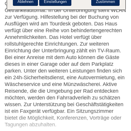
Ablehnen
Einstellungen
Zustimmen
Gepäckaufbewahrung, ein Safe und ein
Getränkeautomat. In der Unterbringung steht WLAN
zur Verfügung. Hilfestellung bei der Buchung von
Ausflügen wird am Tourdesk geboten. Das Haus
verfügt über eine Reihe von behindertengerechten
Annehmlichkeiten. Das Hotel verfügt über
rollstuhlgerechte Einrichtungen. Zur weiteren
Einrichtung der Unterbringung zählt ein TV-Raum.
Bei einer Anreise mit dem Auto können die Gäste
dieses in einer Garage oder auf dem Parkplatz
parken. Unter den weiteren Leistungen finden sich
ein 24h-Sicherheitsdienst, eine Autovermietung, ein
Wäscheservice und eine Münzwäscherei. Aktive
Reisende, die die Umgebung per Rad entdecken
möchten, werden den Fahrradverleih zu schätzen
wissen. Zur Unterstützung bei Geschäftstätigkeiten
ist ein Faxgerät verfügbar. Ein Sitzungszimmer
bietet die Möglichkeit, Konferenzen, Vorträge oder
Tagungen abzuhalten.