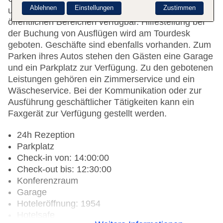
Ablehnen
Einstellungen
Zustimmen
und einen Geldautomaten. WLAN ist in den
öffentlichen Bereichen verfügbar. Hilfestellung bei
der Buchung von Ausflügen wird am Tourdesk
geboten. Geschäfte sind ebenfalls vorhanden. Zum
Parken ihres Autos stehen den Gästen eine Garage
und ein Parkplatz zur Verfügung. Zu den gebotenen
Leistungen gehören ein Zimmerservice und ein
Wäscheservice. Bei der Kommunikation oder zur
Ausführung geschäftlicher Tätigkeiten kann ein
Faxgerät zur Verfügung gestellt werden.
24h Rezeption
Parkplatz
Check-in von: 14:00:00
Check-out bis: 12:30:00
Konferenzraum
Garage
Hoteleröffnung: 1954
Hotelsafe