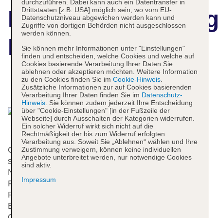
durchzuführen. Dabei kann auch ein Datentransfer in
Drittstaaten [z.B. USA] möglich sein, wo vom EU-
Hotelbeschreibun
Datenschutzniveau abgewichen werden kann und
Zugriffe von dortigen Behörden nicht ausgeschlossen
werden können.
Hotel Amba
Sie können mehr Informationen unter "Einstellungen"
finden und entscheiden, welche Cookies und welche auf
Cookies basierende Verarbeitung Ihrer Daten Sie
ablehnen oder akzeptieren möchten. Weitere Information
zu den Cookies finden Sie im
Cookie-Hinweis
.
Das bietet Ihre Unterkunft
Zusätzliche Informationen zur auf Cookies basierenden
Verarbeitung Ihrer Daten finden Sie im
Datenschutz-
Hinweis
. Sie können zudem jederzeit Ihre Entscheidung
über "Cookie-Einstellungen" [in der Fußzeile der
Webseite] durch Ausschalten der Kategorien widerrufen.
Ein solcher Widerruf wirkt sich nicht auf die
Rechtmäßigkeit der bis zum Widerruf erfolgten
Verarbeitung aus. Soweit Sie „Ablehnen“ wählen und Ihre
Gerne heißt das Hotel die Gäste in einem 6-
Zustimmung verweigern, können keine individuellen
Angebote unterbreitet werden, nur notwendige Cookies
stöckigen Haus mit einem Aufzug und 86
sind aktiv.
Nichtraucherzimmern willkommen. Mehrsprachiges
Impressum
Personal (Englisch, Deutsch, Französisch) an der
Rezeption im Empfangsbereich steht zur Seite beim
Ein- und Auschecken. Die Einrichtung umfasst eine
Garderobe, eine Gepäckaufbewahrung, einen Safe