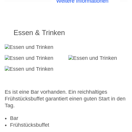
Weitere Informationen
WLAN/WiFi im Hotel
Letzte umfassende Renovierung: 2008
Lift
Anzahl der Aufzüge: 1
Haustiere
Essen & Trinken
Zimmerservice
Gesamtanzahl der Stockwerke: 6
Gesamtanzahl der Zimmer: 86
Zahlungsarten: American Express, Diners Club,
EC Maestro, Mastercard, Visa
Landeskategorie: 3 Sterne
Es ist eine Bar vorhanden. Ein reichhaltiges
Frühstücksbuffet garantiert einen guten Start in den
Tag.
Bar
Frühstücksbuffet