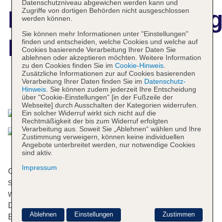
Datenschutzniveau abgewichen werden kann und
Zugriffe von dortigen Behörden nicht ausgeschlossen
Hotelbeschreibun
werden können.
Sie können mehr Informationen unter "Einstellungen"
Hotel Aragon
finden und entscheiden, welche Cookies und welche auf
Cookies basierende Verarbeitung Ihrer Daten Sie
ablehnen oder akzeptieren möchten. Weitere Information
zu den Cookies finden Sie im
Cookie-Hinweis
.
Zusätzliche Informationen zur auf Cookies basierenden
Verarbeitung Ihrer Daten finden Sie im
Datenschutz-
Das bietet Ihre Unterkunft
Hinweis
. Sie können zudem jederzeit Ihre Entscheidung
über "Cookie-Einstellungen" [in der Fußzeile der
Webseite] durch Ausschalten der Kategorien widerrufen.
Ein solcher Widerruf wirkt sich nicht auf die
Rechtmäßigkeit der bis zum Widerruf erfolgten
Verarbeitung aus. Soweit Sie „Ablehnen“ wählen und Ihre
Zustimmung verweigern, können keine individuellen
Angebote unterbreitet werden, nur notwendige Cookies
sind aktiv.
Impressum
Gerne heißt das Hotel die Gäste in einem 3-
stöckigen Haus mit einem Aufzug und 42 Zimmern
willkommen. Mehrsprachiges Personal (Englisch,
Deutsch, Französisch) an der Rezeption im
Ablehnen
Einstellungen
Zustimmen
Empfangsbereich steht zur Seite beim Ein- und