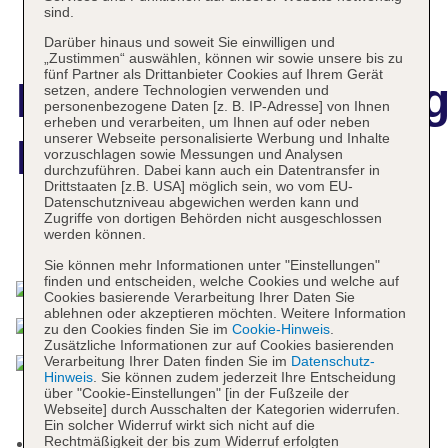
sind.
Darüber hinaus und soweit Sie einwilligen und
„Zustimmen“ auswählen, können wir sowie unsere bis zu
fünf Partner als Drittanbieter Cookies auf Ihrem Gerät
Hotelbeschreibun
setzen, andere Technologien verwenden und
personenbezogene Daten [z. B. IP-Adresse] von Ihnen
erheben und verarbeiten, um Ihnen auf oder neben
unserer Webseite personalisierte Werbung und Inhalte
Hotel Astera
vorzuschlagen sowie Messungen und Analysen
durchzuführen. Dabei kann auch ein Datentransfer in
Drittstaaten [z.B. USA] möglich sein, wo vom EU-
Datenschutzniveau abgewichen werden kann und
Zugriffe von dortigen Behörden nicht ausgeschlossen
werden können.
Das bietet Ihre Unterkunft
Sie können mehr Informationen unter "Einstellungen"
finden und entscheiden, welche Cookies und welche auf
Cookies basierende Verarbeitung Ihrer Daten Sie
ablehnen oder akzeptieren möchten. Weitere Information
zu den Cookies finden Sie im
Cookie-Hinweis
.
Zusätzliche Informationen zur auf Cookies basierenden
Verarbeitung Ihrer Daten finden Sie im
Datenschutz-
Hinweis
. Sie können zudem jederzeit Ihre Entscheidung
über "Cookie-Einstellungen" [in der Fußzeile der
Webseite] durch Ausschalten der Kategorien widerrufen.
Ein solcher Widerruf wirkt sich nicht auf die
Rechtmäßigkeit der bis zum Widerruf erfolgten
Nichtraucherhotel