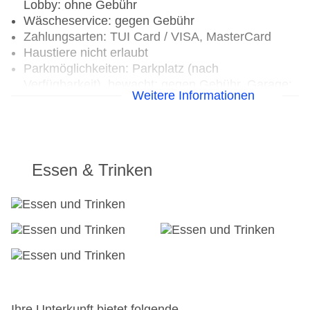
Lobby: ohne Gebühr
Wäscheservice: gegen Gebühr
Zahlungsarten: TUI Card / VISA, MasterCard
Haustiere nicht erlaubt
Parkmöglichkeiten: Parkplatz (nach
Verfügbarkeit), bewacht: gegen Gebühr, Garage:
Weitere Informationen
gegen Gebühr
Tagungseinrichtungen: klimatisierte
Tagungsräume, Tageslicht
Gebäudeanzahl: 2, Etagen: 10, Zimmer: 277
Landeskategorie: 4 Sterne
Essen & Trinken
Ihre Unterkunft bietet folgende