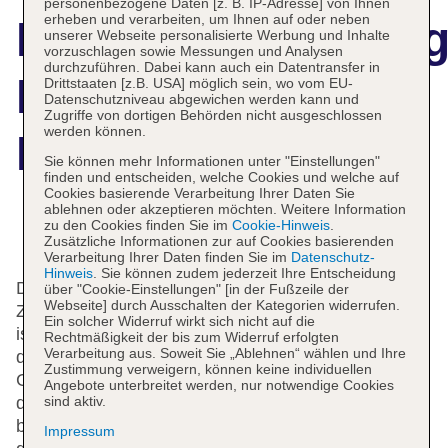
personenbezogene Daten [z. B. IP-Adresse] von Ihnen
erheben und verarbeiten, um Ihnen auf oder neben
Hotelbeschreibun
unserer Webseite personalisierte Werbung und Inhalte
vorzuschlagen sowie Messungen und Analysen
durchzuführen. Dabei kann auch ein Datentransfer in
Hotel
Drittstaaten [z.B. USA] möglich sein, wo vom EU-
Datenschutzniveau abgewichen werden kann und
Zugriffe von dortigen Behörden nicht ausgeschlossen
werden können.
Bannwaldsee
Sie können mehr Informationen unter "Einstellungen"
finden und entscheiden, welche Cookies und welche auf
Cookies basierende Verarbeitung Ihrer Daten Sie
ablehnen oder akzeptieren möchten. Weitere Information
zu den Cookies finden Sie im
Cookie-Hinweis
.
Das bietet Ihre Unterkunft
Zusätzliche Informationen zur auf Cookies basierenden
Verarbeitung Ihrer Daten finden Sie im
Datenschutz-
Hinweis
. Sie können zudem jederzeit Ihre Entscheidung
Das Hotel mit einem Aufzug verfügt über 62
über "Cookie-Einstellungen" [in der Fußzeile der
Webseite] durch Ausschalten der Kategorien widerrufen.
Zimmer. Das freundliche Personal an der Rezeption
Ein solcher Widerruf wirkt sich nicht auf die
ist gerne bei allen Fragen behilflich. Die Einrichtung
Rechtmäßigkeit der bis zum Widerruf erfolgten
Verarbeitung aus. Soweit Sie „Ablehnen“ wählen und Ihre
der Unterbringung umfasst eine
Zustimmung verweigern, können keine individuellen
Gepäckaufbewahrung und einen Safe. WLAN ist in
Angebote unterbreitet werden, nur notwendige Cookies
sind aktiv.
den öffentlichen Bereichen verfügbar. Hilfestellung
bei der Buchung von Ausflügen wird am Tourdesk
Impressum