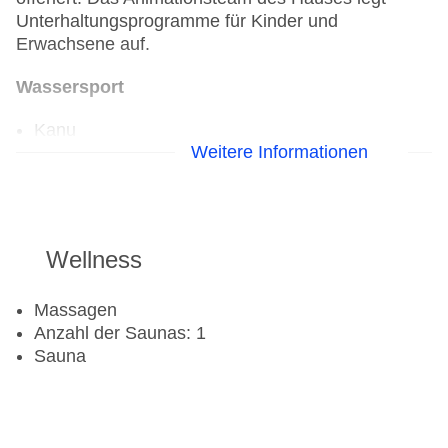
Unterhaltungsprogramme für Kinder und
Erwachsene auf.
Wassersport
Kanu
Weitere Informationen
Tauchschule
Segeln
Windsurfen
Golf
Wellness
Golfplatz
Massagen
Fahrradverleih: gegen Gebühr
Anzahl der Saunas: 1
Fitnessraum
Sauna
Tennisplatz