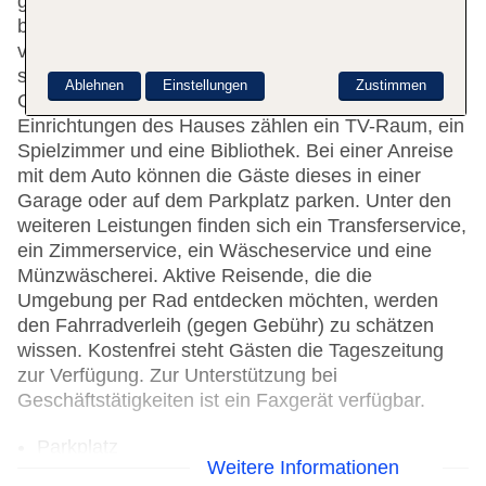
geboten. Das Haus verfügt über eine Reihe von
behindertengerechten Annehmlichkeiten. Das Hotel
verfügt über rollstuhlgerechte Einrichtungen. Ein
schöner Garten und ein Spielplatz gehören zum
Ablehnen
Einstellungen
Zustimmen
Gelände der Unterbringung. Zu den weiteren
Einrichtungen des Hauses zählen ein TV-Raum, ein
Spielzimmer und eine Bibliothek. Bei einer Anreise
mit dem Auto können die Gäste dieses in einer
Garage oder auf dem Parkplatz parken. Unter den
weiteren Leistungen finden sich ein Transferservice,
ein Zimmerservice, ein Wäscheservice und eine
Münzwäscherei. Aktive Reisende, die die
Umgebung per Rad entdecken möchten, werden
den Fahrradverleih (gegen Gebühr) zu schätzen
wissen. Kostenfrei steht Gästen die Tageszeitung
zur Verfügung. Zur Unterstützung bei
Geschäftstätigkeiten ist ein Faxgerät verfügbar.
Parkplatz
Weitere Informationen
Check-in von: 15:00:00