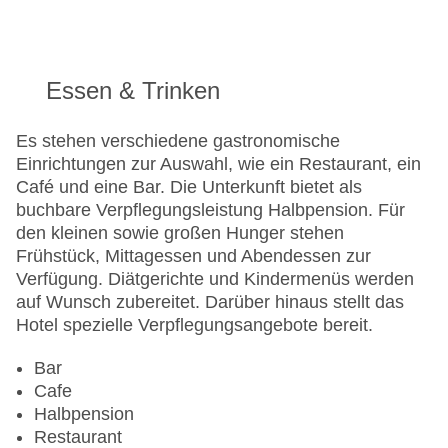
Check-out bis: 11:00:00
Konferenzraum
Garage
Hotelsafe
Essen & Trinken
WLAN/WiFi im Hotel
Lift
Es stehen verschiedene gastronomische
Anzahl der Aufzüge: 1
Einrichtungen zur Auswahl, wie ein Restaurant, ein
Haustiere
Café und eine Bar. Die Unterkunft bietet als
Zimmerservice
buchbare Verpflegungsleistung Halbpension. Für
Sonnenterrasse
den kleinen sowie großen Hunger stehen
Gesamtanzahl der Zimmer: 62
Frühstück, Mittagessen und Abendessen zur
Pools:Kinderbecken, Beheizter Außenpool, Indoor
Verfügung. Diätgerichte und Kindermenüs werden
Pool, Outdoor Pool, Sonnenschirme am Pool,
auf Wunsch zubereitet. Darüber hinaus stellt das
Liegen am Pool
Hotel spezielle Verpflegungsangebote bereit.
Zahlungsarten: American Express, Mastercard,
Visa
Bar
Landeskategorie: 4 Sterne
Cafe
Halbpension
Restaurant