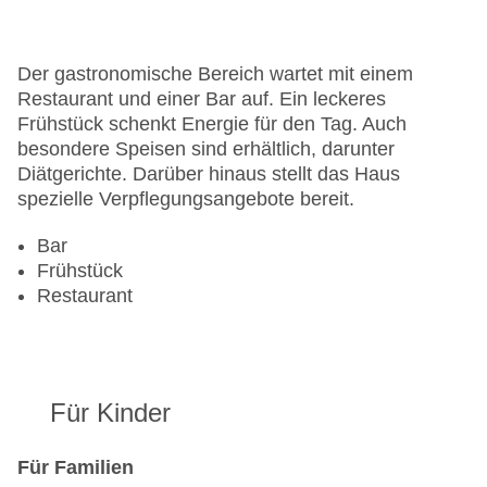
Zimmerservice
Sonnenterrasse
Gesamtanzahl der Stockwerke: 6
Der gastronomische Bereich wartet mit einem
Gesamtanzahl der Zimmer: 207
Restaurant und einer Bar auf. Ein leckeres
Pools:Kinderbecken, Beheizter Außenpool, Indoor
Frühstück schenkt Energie für den Tag. Auch
Pool, Outdoor Pool, Sonnenschirme am Pool,
besondere Speisen sind erhältlich, darunter
Liegen am Pool
Diätgerichte. Darüber hinaus stellt das Haus
Zahlungsarten: American Express, EC Maestro,
spezielle Verpflegungsangebote bereit.
Mastercard, Visa
Landeskategorie: 5 Sterne
Bar
Frühstück
Restaurant
Für Kinder
Für Familien