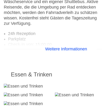
Wäscheservice und ein eigener Shuttlebus. Aktive
Reisende, die die Umgebung per Rad entdecken
möchten, werden den Fahrradverleih zu schätzen
wissen. Kostenfrei steht Gästen die Tageszeitung
zur Verfügung.
24h Rezeption
Parkplatz
Check-in von: 15:00:00
Weitere Informationen
Check-out bis: 12:00:00
Konferenzraum
Garage
Garten: ohne Gebühr
Hoteleröffnung: 1926
Essen & Trinken
Hotelsafe
WLAN/WiFi im Hotel
Lift
Anzahl der Konferenzräume: 1
Anzahl der Aufzüge: 2
Haustiere