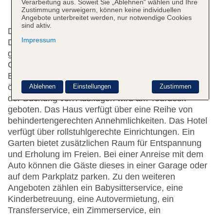
Verarbeitung aus. Soweit Sie „Ablehnen“ wählen und Ihre
Zustimmung verweigern, können keine individuellen
Angebote unterbreitet werden, nur notwendige Cookies
sind aktiv.
Das Hotel mit 2 Aufzügen verfügt über 207 Zimmer.
Impressum
Das freundliche Personal an der Rezeption ist
gerne bei allen Fragen behilflich. Eine
Gepäckaufbewahrung und ein Safe gehören zur
Einrichtung der Unterbringung. WLAN ist in den
öffentlichen Bereichen verfügbar. Hilfestellung bei
Ablehnen
Einstellungen
Zustimmen
der Buchung von Ausflügen wird am Tourdesk
geboten. Das Haus verfügt über eine Reihe von
behindertengerechten Annehmlichkeiten. Das Hotel
verfügt über rollstuhlgerechte Einrichtungen. Ein
Garten bietet zusätzlichen Raum für Entspannung
und Erholung im Freien. Bei einer Anreise mit dem
Auto können die Gäste dieses in einer Garage oder
auf dem Parkplatz parken. Zu den weiteren
Angeboten zählen ein Babysitterservice, eine
Kinderbetreuung, eine Autovermietung, ein
Transferservice, ein Zimmerservice, ein