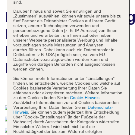
sind.
Darüber hinaus und soweit Sie einwilligen und
Hotelbeschreibun
„Zustimmen“ auswählen, können wir sowie unsere bis zu
fünf Partner als Drittanbieter Cookies auf Ihrem Gerät
setzen, andere Technologien verwenden und
Hôtel Barrière
personenbezogene Daten [z. B. IP-Adresse] von Ihnen
erheben und verarbeiten, um Ihnen auf oder neben
unserer Webseite personalisierte Werbung und Inhalte
vorzuschlagen sowie Messungen und Analysen
L'Hermitage La
durchzuführen. Dabei kann auch ein Datentransfer in
Drittstaaten [z.B. USA] möglich sein, wo vom EU-
Datenschutzniveau abgewichen werden kann und
Baule
Zugriffe von dortigen Behörden nicht ausgeschlossen
werden können.
Sie können mehr Informationen unter "Einstellungen"
finden und entscheiden, welche Cookies und welche auf
Cookies basierende Verarbeitung Ihrer Daten Sie
Das bietet Ihre Unterkunft
ablehnen oder akzeptieren möchten. Weitere Information
zu den Cookies finden Sie im
Cookie-Hinweis
.
Zusätzliche Informationen zur auf Cookies basierenden
Verarbeitung Ihrer Daten finden Sie im
Datenschutz-
Hinweis
. Sie können zudem jederzeit Ihre Entscheidung
über "Cookie-Einstellungen" [in der Fußzeile der
Webseite] durch Ausschalten der Kategorien widerrufen.
Ein solcher Widerruf wirkt sich nicht auf die
Rechtmäßigkeit der bis zum Widerruf erfolgten