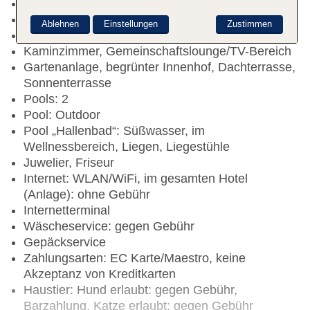
Check-out Zeit bis 11:00 Uhr
Rezeption, Geldwechsel möglich, Hotelsafe
Ablehnen
Einstellungen
Zustimmen
Lift
Kaminzimmer, Gemeinschaftslounge/TV-Bereich
Gartenanlage, begrünter Innenhof, Dachterrasse,
Sonnenterrasse
Pools: 2
Pool: Outdoor
Pool „Hallenbad“: Süßwasser, im
Wellnessbereich, Liegen, Liegestühle
Juwelier, Friseur
Internet: WLAN/WiFi, im gesamten Hotel
(Anlage): ohne Gebühr
Internetterminal
Wäscheservice: gegen Gebühr
Gepäckservice
Zahlungsarten: EC Karte/Maestro, keine
Akzeptanz von Kreditkarten
Haustier: Hund erlaubt: gegen Gebühr,
Barzahlung, Katze erlaubt: gegen Gebühr