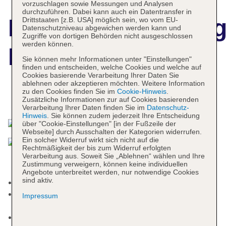
vorzuschlagen sowie Messungen und Analysen
durchzuführen. Dabei kann auch ein Datentransfer in
Hotelbeschreibun
Drittstaaten [z.B. USA] möglich sein, wo vom EU-
Datenschutzniveau abgewichen werden kann und
Zugriffe von dortigen Behörden nicht ausgeschlossen
werden können.
Hotel Bavaria
Sie können mehr Informationen unter "Einstellungen"
finden und entscheiden, welche Cookies und welche auf
Cookies basierende Verarbeitung Ihrer Daten Sie
ablehnen oder akzeptieren möchten. Weitere Information
zu den Cookies finden Sie im
Cookie-Hinweis
.
Das bietet Ihre Unterkunft
Zusätzliche Informationen zur auf Cookies basierenden
Verarbeitung Ihrer Daten finden Sie im
Datenschutz-
Hinweis
. Sie können zudem jederzeit Ihre Entscheidung
über "Cookie-Einstellungen" [in der Fußzeile der
Webseite] durch Ausschalten der Kategorien widerrufen.
Ein solcher Widerruf wirkt sich nicht auf die
Rechtmäßigkeit der bis zum Widerruf erfolgten
Verarbeitung aus. Soweit Sie „Ablehnen“ wählen und Ihre
Zustimmung verweigern, können keine individuellen
Angebote unterbreitet werden, nur notwendige Cookies
sind aktiv.
Mindestalter in der Unterkunft: 3 Jahre
Kurtaxe/Ökotaxe/Touristensteuer zahlbar vor Ort:
Impressum
Barzahlung, pro Tag ab 2.30 EUR
Check-in Zeit ab 15:00 Uhr