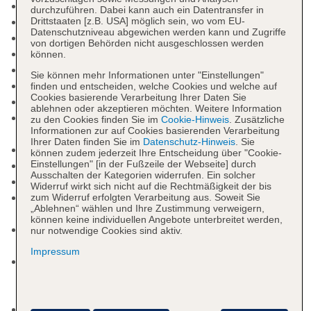
Check-in Zeit ab 15:00 Uhr
durchzuführen. Dabei kann auch ein Datentransfer in
Check-out Zeit bis 10:30 Uhr
Drittstaaten [z.B. USA] möglich sein, wo vom EU-
Datenschutzniveau abgewichen werden kann und Zugriffe
Rezeption, Hotelsafe: ohne Gebühr
von dortigen Behörden nicht ausgeschlossen werden
Lift
können.
Gemeinschaftslounge/TV-Bereich
Sie können mehr Informationen unter "Einstellungen"
Gartenanlage, Sonnenterrasse
finden und entscheiden, welche Cookies und welche auf
Cookies basierende Verarbeitung Ihrer Daten Sie
Pool: Indoor
ablehnen oder akzeptieren möchten. Weitere Information
Internet: WLAN/WiFi, im gesamten Hotel
zu den Cookies finden Sie im
Cookie-Hinweis
. Zusätzliche
Informationen zur auf Cookies basierenden Verarbeitung
(Anlage): ohne Gebühr
Ihrer Daten finden Sie im
Datenschutz-Hinweis
. Sie
Internetterminal: ohne Gebühr
können zudem jederzeit Ihre Entscheidung über "Cookie-
Einstellungen" [in der Fußzeile der Webseite] durch
Wäscheservice: gegen Gebühr
Ausschalten der Kategorien widerrufen. Ein solcher
Gepäckservice
Widerruf wirkt sich nicht auf die Rechtmäßigkeit der bis
Zahlungsarten: TUI Card / VISA, MasterCard, EC
zum Widerruf erfolgten Verarbeitung aus. Soweit Sie
„Ablehnen“ wählen und Ihre Zustimmung verweigern,
Karte/Maestro
können keine individuellen Angebote unterbreitet werden,
Haustier: Hund erlaubt: pro Tag ca. 20.00 EUR,
nur notwendige Cookies sind aktiv.
Reservierung notwendig
Impressum
Parkmöglichkeiten: Parkplatz (nach
Verfügbarkeit), unbewacht: pro Tag ca. 5.00 EUR,
Reservierung nicht notwendig
Gebäudeanzahl: 1, Etagen: 3, Zimmer: 30