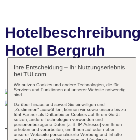
Hotelbeschreibun
Hotel Bergruh
Ihre Entscheidung – Ihr Nutzungserlebnis
bei TUI.com
Das bietet Ihre Unterkunft
Wir nutzen Cookies und andere Technologien, die für
Services und Funktionen auf unserer Website notwendig
sind.
Darüber hinaus und soweit Sie einwilligen und
„Zustimmen“ auswählen, können wir sowie unsere bis zu
fünf Partner als Drittanbieter Cookies auf Ihrem Gerät
setzen, andere Technologien verwenden und
personenbezogene Daten [z. B. IP-Adresse] von Ihnen
Kurtaxe/Ökotaxe/Touristensteuer zahlbar vor Ort:
erheben und verarbeiten, um Ihnen auf oder neben
unserer Webseite personalisierte Werbung und Inhalte
pro Tag ca. 3.00 EUR
vorzuschlagen sowie Messungen und Analysen