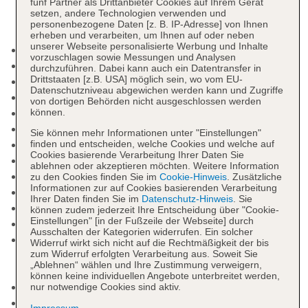
fünf Partner als Drittanbieter Cookies auf Ihrem Gerät
setzen, andere Technologien verwenden und
personenbezogene Daten [z. B. IP-Adresse] von Ihnen
erheben und verarbeiten, um Ihnen auf oder neben
unserer Webseite personalisierte Werbung und Inhalte
Kurtaxe/Ökotaxe/Touristensteuer zahlbar vor Ort
vorzuschlagen sowie Messungen und Analysen
Nichtraucherhotel
durchzuführen. Dabei kann auch ein Datentransfer in
Drittstaaten [z.B. USA] möglich sein, wo vom EU-
Check-in Zeit ab 15:00 Uhr
Datenschutzniveau abgewichen werden kann und Zugriffe
Check-out Zeit bis 12:00 Uhr
von dortigen Behörden nicht ausgeschlossen werden
Late Check-out: gegen Gebühr
können.
Hoteleröffnung: 1983
Sie können mehr Informationen unter "Einstellungen"
Letzte Komplettrenovierung: 2017
finden und entscheiden, welche Cookies und welche auf
Cookies basierende Verarbeitung Ihrer Daten Sie
Rezeption
ablehnen oder akzeptieren möchten. Weitere Information
Lift
zu den Cookies finden Sie im
Cookie-Hinweis
. Zusätzliche
Informationen zur auf Cookies basierenden Verarbeitung
Gemeinschaftslounge/TV-Bereich
Ihrer Daten finden Sie im
Datenschutz-Hinweis
. Sie
Gartenanlage, Dachterrasse, Sonnenterrasse
können zudem jederzeit Ihre Entscheidung über "Cookie-
Einstellungen" [in der Fußzeile der Webseite] durch
Pools: 3
Ausschalten der Kategorien widerrufen. Ein solcher
Pool „PISCINA PRINCIPAL“: Outdoor,
Widerruf wirkt sich nicht auf die Rechtmäßigkeit der bis
zum Widerruf erfolgten Verarbeitung aus. Soweit Sie
Süßwasser, mit Außenbecken, Balinesische
„Ablehnen“ wählen und Ihre Zustimmung verweigern,
Betten: gegen Gebühr, Liegen, Sonnenschirme
können keine individuellen Angebote unterbreitet werden,
Pool
nur notwendige Cookies sind aktiv.
Kinderpool
Impressum