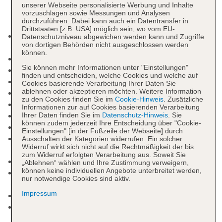
unserer Webseite personalisierte Werbung und Inhalte
vorzuschlagen sowie Messungen und Analysen
durchzuführen. Dabei kann auch ein Datentransfer in
Drittstaaten [z.B. USA] möglich sein, wo vom EU-
Kurtaxe/Ökotaxe/Touristensteuer zahlbar vor Ort:
Datenschutzniveau abgewichen werden kann und Zugriffe
von dortigen Behörden nicht ausgeschlossen werden
pro Nacht ca. 3.00 EUR
können.
Nichtraucherhotel
Sie können mehr Informationen unter "Einstellungen"
Check-in Zeit ab 15:00 Uhr
finden und entscheiden, welche Cookies und welche auf
Check-out Zeit bis 11:00 Uhr
Cookies basierende Verarbeitung Ihrer Daten Sie
ablehnen oder akzeptieren möchten. Weitere Information
Hoteleröffnung: 2013
zu den Cookies finden Sie im
Cookie-Hinweis
. Zusätzliche
Rezeption
Informationen zur auf Cookies basierenden Verarbeitung
Lift
Ihrer Daten finden Sie im
Datenschutz-Hinweis
. Sie
können zudem jederzeit Ihre Entscheidung über "Cookie-
Dachterrasse, Sonnenterrasse
Einstellungen" [in der Fußzeile der Webseite] durch
Internet: WLAN/WiFi, im gesamten Hotel
Ausschalten der Kategorien widerrufen. Ein solcher
Widerruf wirkt sich nicht auf die Rechtmäßigkeit der bis
(Anlage): ohne Gebühr
zum Widerruf erfolgten Verarbeitung aus. Soweit Sie
Internetterminal: ohne Gebühr
„Ablehnen“ wählen und Ihre Zustimmung verweigern,
können keine individuellen Angebote unterbreitet werden,
Zahlungsarten: TUI Card / VISA, MasterCard,
nur notwendige Cookies sind aktiv.
American Express, EC Karte/Maestro
Impressum
Haustiere nicht erlaubt
Parkmöglichkeiten: Parkplatz (nach
Verfügbarkeit), unbewacht: pro Tag ca. 8.00 EUR,