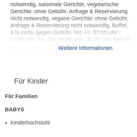
notwendig, saisonale Gerichte, vegetarische
Gerichte: ohne Gebühr, Anfrage & Reservierung
nicht notwendig, vegane Gerichte: ohne Gebühr,
Anfrage & Reservierung nicht notwendig, Buffet,
à la carte, gegen Gebühr, Mo.-Fr. 07:00 Uhr -
11:00 Uhr, Sa., So. 07:00 Uhr - 11:00 Uhr, täglich,
täglich 18:00 Uhr - 22:00 Uhr, drei Essenszeiten
Weitere Informationen
am Abend, klimatisierbar, mit Terrasse,
Kinderhochstuhl, angemessene Kleidung
erwünscht
Bars & mehr: 2
Für Kinder
Bar „Skylounge“: saisonabhängig, täglich 12:00
Uhr - 22:00 Uhr, gegen Gebühr
Bar „Lobbybar“: gegen Gebühr
Für Familien
BABYS
Kinderhochstuhl