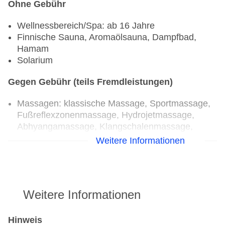
Ohne Gebühr
Wellnessbereich/Spa: ab 16 Jahre
Finnische Sauna, Aromaölsauna, Dampfbad,
Hamam
Solarium
Gegen Gebühr (teils Fremdleistungen)
Massagen: klassische Massage, Sportmassage,
Fußreflexzonenmassage, Hydrojetmassage,
Abhyangamassage, Klangschalenmassage,
Lomimassage, Thaimassage, Hotstone Massage,
Weitere Informationen
Shiatsumassage, Ayurveda-Massage,
Aromaölmassage, Ganzkörpermassage,
Teilkörpermassage, Rückenmassage
Badeanwendungen: Cleopatrabad, Kräuter Bad,
Weitere Informationen
Nachtkerzenölbad, Blütenbad, Fango
Medizinische Anwendungen: Physiotherapie,
Unterwassermassage, Rückenschule,
Hinweis