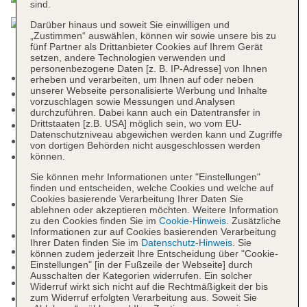
sind.
Darüber hinaus und soweit Sie einwilligen und
„Zustimmen“ auswählen, können wir sowie unsere bis zu
fünf Partner als Drittanbieter Cookies auf Ihrem Gerät
setzen, andere Technologien verwenden und
personenbezogene Daten [z. B. IP-Adresse] von Ihnen
Adults-only-Bereich
erheben und verarbeiten, um Ihnen auf oder neben
unserer Webseite personalisierte Werbung und Inhalte
Raucherbereich
vorzuschlagen sowie Messungen und Analysen
Check-in Zeit ab 14:00 Uhr
durchzuführen. Dabei kann auch ein Datentransfer in
Drittstaaten [z.B. USA] möglich sein, wo vom EU-
Check-out Zeit bis 12:00 Uhr
Datenschutzniveau abgewichen werden kann und Zugriffe
Letzte Komplettrenovierung: 2025
von dortigen Behörden nicht ausgeschlossen werden
Rezeption: Sprachen: deutsch, englisch,
können.
spanisch, italienisch, französisch, Geldwechsel
Sie können mehr Informationen unter "Einstellungen"
möglich, Hotelsafe
finden und entscheiden, welche Cookies und welche auf
Cookies basierende Verarbeitung Ihrer Daten Sie
Gästebetreuung: Sprachen: deutsch, englisch,
ablehnen oder akzeptieren möchten. Weitere Information
spanisch
zu den Cookies finden Sie im
Cookie-Hinweis
. Zusätzliche
Informationen zur auf Cookies basierenden Verarbeitung
Lift
Ihrer Daten finden Sie im
Datenschutz-Hinweis
. Sie
Gemeinschaftslounge/TV-Bereich
können zudem jederzeit Ihre Entscheidung über "Cookie-
Einstellungen" [in der Fußzeile der Webseite] durch
Gartenanlage, Dachterrasse, Sonnenterrasse
Ausschalten der Kategorien widerrufen. Ein solcher
Pools: 4
Widerruf wirkt sich nicht auf die Rechtmäßigkeit der bis
Pool „Indoor pool Spa Area“: ohne Gebühr,
zum Widerruf erfolgten Verarbeitung aus. Soweit Sie