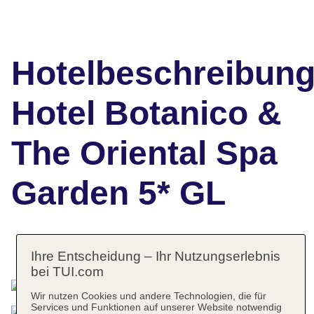
Hotelbeschreibun
Hotel Botanico &
The Oriental Spa
Garden 5* GL
Das bietet Ihre Unterkunft
Ihre Entscheidung – Ihr Nutzungserlebnis
bei TUI.com
Wir nutzen Cookies und andere Technologien, die für
Services und Funktionen auf unserer Website notwendig