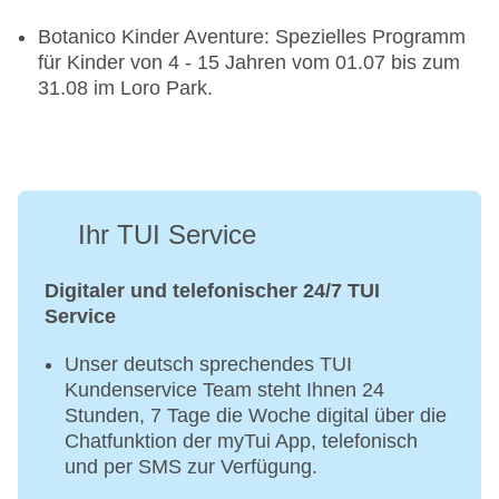
Lymphdrainage, Medical Wellness,
Botanico Kinder Aventure: Spezielles Programm
Heilgymnastik, Packungen (Natur, Moor)
für Kinder von 4 - 15 Jahren vom 01.07 bis zum
Beauty-/Kosmetikanwendungen: Anti-Aging,
31.08 im Loro Park.
Cellulite-Behandlung, Peeling, Modellagen,
Gesichtsbehandlung, Maniküre, Pediküre
Ayurvedazentrum
Ihr TUI Service
Digitaler und telefonischer 24/7 TUI
Service
Unser deutsch sprechendes TUI
Kundenservice Team steht Ihnen 24
Stunden, 7 Tage die Woche digital über die
Chatfunktion der myTui App, telefonisch
und per SMS zur Verfügung.