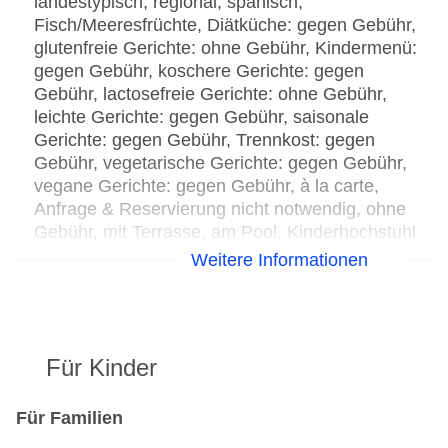
landestypisch, regional, spanisch,
Fisch/Meeresfrüchte, Diätküche: gegen Gebühr,
glutenfreie Gerichte: ohne Gebühr, Kindermenü:
gegen Gebühr, koschere Gerichte: gegen
Gebühr, lactosefreie Gerichte: ohne Gebühr,
leichte Gerichte: gegen Gebühr, saisonale
Gerichte: gegen Gebühr, Trennkost: gegen
Gebühr, vegetarische Gerichte: gegen Gebühr,
vegane Gerichte: gegen Gebühr, à la carte,
Anfrage & Reservierung nicht notwendig, ohne
Gebühr, mit Terrasse, am Pool, Kinderhochstuhl
Spezialitätenrestaurant „The Oriental“: Küche:
Weitere Informationen
asiatisch, orientalisch, à la carte, ohne Gebühr,
Kinderhochstuhl, angemessene Kleidung
erwünscht
Spezialitätenrestaurant „Il Papagallo“: Küche:
Für Kinder
italienisch, mediterran, spanisch, vegetarische
Gerichte, vegane Gerichte, à la carte, ohne
Gebühr, Kinderhochstuhl, angemessene Kleidung
Für Familien
erwünscht