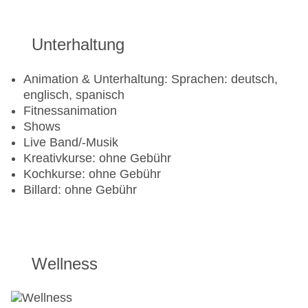
Gegen Gebühr (teils Fremdleistungen)
Unterhaltung
Bauch-Beine-Po, Entspannungskurse, Personal
Training, Pilates, Rückenfit, Stretching, Yoga
Animation & Unterhaltung: Sprachen: deutsch,
Radsport: Fahrrad: Fremdanbieter
englisch, spanisch
Tennis: Sandplatz: ca. 15 EUR, Rasenplatz: ca.
Fitnessanimation
15 EUR, Tennisunterricht: Fremdanbieter,
Shows
Schlägerverleih
Live Band/-Musik
Kreativkurse: ohne Gebühr
Kochkurse: ohne Gebühr
Billard: ohne Gebühr
Wellness