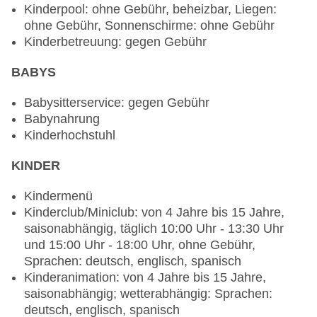
Kinderpool: ohne Gebühr, beheizbar, Liegen:
Spezialitätenrestaurant „La Parrilla“: Küche:
ohne Gebühr, Sonnenschirme: ohne Gebühr
international, mediterran, spanisch,
Kinderbetreuung: gegen Gebühr
Fisch/Meeresfrüchte, Ayurvedakost,
Babynahrung, Biolebensmittel, glutenfreie
BABYS
Gerichte, Kindermenü, lactosefreie Gerichte,
leichte Gerichte, saisonale Gerichte, Trennkost,
Babysitterservice: gegen Gebühr
vegetarische Gerichte, vegane Gerichte,
Babynahrung
Vollwertkost, à la carte, Showcooking,
Kinderhochstuhl
klimatisierbar, Kinderhochstuhl, angemessene
Kleidung erwünscht
KINDER
Bars & mehr: 2
Pianobar „Bar Hall“: gegen Gebühr
Kindermenü
Poolbar Outdoor: gegen Gebühr
Kinderclub/Miniclub: von 4 Jahre bis 15 Jahre,
saisonabhängig, täglich 10:00 Uhr - 13:30 Uhr
Bei Buchung mit Halbpension abends Auswahl
und 15:00 Uhr - 18:00 Uhr, ohne Gebühr,
zwischen den 3 À-la-Carte-Restaurants (jeweils
Sprachen: deutsch, englisch, spanisch
3-Gänge-Menü, Reservierung nicht erforderlich,
Kinderanimation: von 4 Jahre bis 15 Jahre,
Die Öffnungstage der À-la-carte-Restaurants
saisonabhängig; wetterabhängig: Sprachen:
können je nach Saison variieren)
deutsch, englisch, spanisch