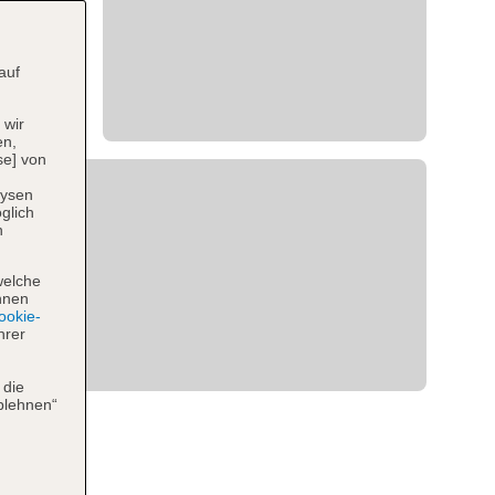
auf
 wir
en,
se] von
lysen
glich
n
welche
hnen
okie-
hrer
 die
blehnen“