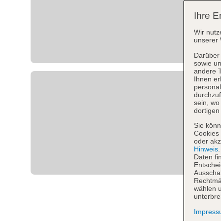
Ihre E
Wir nutz
unserer 
Darüber 
sowie un
andere 
Ihnen er
personal
durchzuf
sein, w
dortigen
Sie könn
Cookies 
oder akz
Hinweis
Daten fi
Entschei
Ausschal
Rechtmäß
wählen u
unterbre
Impres