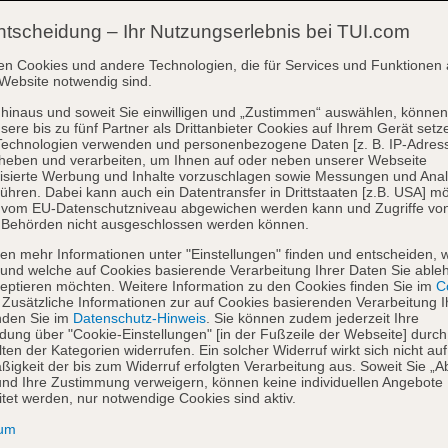
ntscheidung – Ihr Nutzungserlebnis bei TUI.com
en Cookies und andere Technologien, die für Services und Funktionen 
Website notwendig sind.
hinaus und soweit Sie einwilligen und „Zustimmen“ auswählen, können
sere bis zu fünf Partner als Drittanbieter Cookies auf Ihrem Gerät setz
Technologien verwenden und personenbezogene Daten [z. B. IP-Adres
heben und verarbeiten, um Ihnen auf oder neben unserer Webseite
isierte Werbung und Inhalte vorzuschlagen sowie Messungen und Ana
ühren. Dabei kann auch ein Datentransfer in Drittstaaten [z.B. USA] mö
o vom EU-Datenschutzniveau abgewichen werden kann und Zugriffe vo
 Behörden nicht ausgeschlossen werden können.
en mehr Informationen unter "Einstellungen" finden und entscheiden, 
und welche auf Cookies basierende Verarbeitung Ihrer Daten Sie able
eptieren möchten. Weitere Information zu den Cookies finden Sie im
Co
. Zusätzliche Informationen zur auf Cookies basierenden Verarbeitung I
nden Sie im
Datenschutz-Hinweis
. Sie können zudem jederzeit Ihre
dung über "Cookie-Einstellungen" [in der Fußzeile der Webseite] durch
ten der Kategorien widerrufen. Ein solcher Widerruf wirkt sich nicht auf
igkeit der bis zum Widerruf erfolgten Verarbeitung aus. Soweit Sie „A
nd Ihre Zustimmung verweigern, können keine individuellen Angebote
itet werden, nur notwendige Cookies sind aktiv.
sum