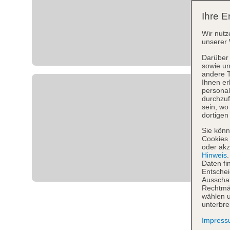
Ihre E
Wir nutz
unserer 
Darüber 
sowie un
andere 
Ihnen er
personal
durchzuf
sein, w
dortigen
Sie könn
Cookies 
oder akz
Hinweis
Daten fi
Entschei
Ausschal
Rechtmäß
wählen u
unterbre
Impres