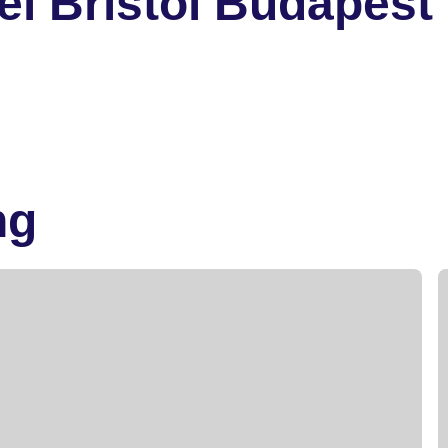
l Bristol Budapest
ng