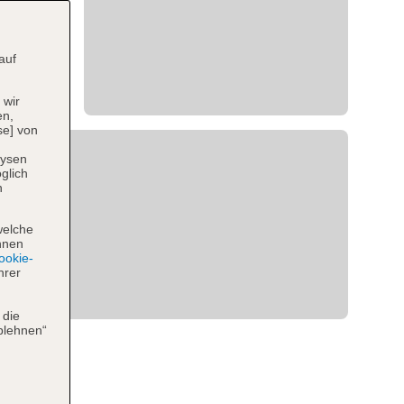
auf
 wir
en,
se] von
lysen
glich
n
welche
hnen
okie-
hrer
 die
blehnen“