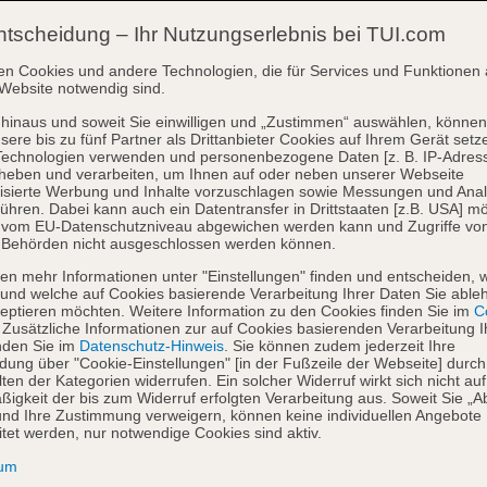
ntscheidung – Ihr Nutzungserlebnis bei TUI.com
en Cookies und andere Technologien, die für Services und Funktionen 
Website notwendig sind.
hinaus und soweit Sie einwilligen und „Zustimmen“ auswählen, können
sere bis zu fünf Partner als Drittanbieter Cookies auf Ihrem Gerät setz
Technologien verwenden und personenbezogene Daten [z. B. IP-Adres
heben und verarbeiten, um Ihnen auf oder neben unserer Webseite
isierte Werbung und Inhalte vorzuschlagen sowie Messungen und Ana
ühren. Dabei kann auch ein Datentransfer in Drittstaaten [z.B. USA] mö
o vom EU-Datenschutzniveau abgewichen werden kann und Zugriffe vo
 Behörden nicht ausgeschlossen werden können.
en mehr Informationen unter "Einstellungen" finden und entscheiden, 
und welche auf Cookies basierende Verarbeitung Ihrer Daten Sie able
eptieren möchten. Weitere Information zu den Cookies finden Sie im
Co
. Zusätzliche Informationen zur auf Cookies basierenden Verarbeitung I
nden Sie im
Datenschutz-Hinweis
. Sie können zudem jederzeit Ihre
dung über "Cookie-Einstellungen" [in der Fußzeile der Webseite] durch
ten der Kategorien widerrufen. Ein solcher Widerruf wirkt sich nicht auf
igkeit der bis zum Widerruf erfolgten Verarbeitung aus. Soweit Sie „A
nd Ihre Zustimmung verweigern, können keine individuellen Angebote
itet werden, nur notwendige Cookies sind aktiv.
sum