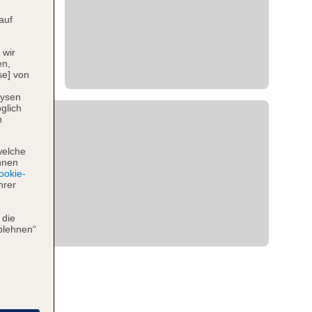
auf
 wir
en,
se] von
lysen
glich
n
welche
hnen
okie-
hrer
 die
blehnen“