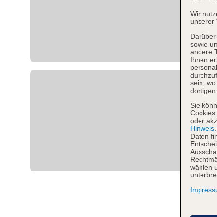
Wir nutz
unserer 
Darüber 
sowie un
andere 
Ihnen er
personal
durchzuf
sein, w
dortigen
Sie könn
Cookies 
oder akz
Hinweis
Daten fi
Entschei
Ausschal
Rechtmäß
wählen u
unterbre
Impres