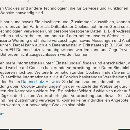
en Cookies und andere Technologien, die für Services und Funktionen 
Website notwendig sind.
hinaus und soweit Sie einwilligen und „Zustimmen“ auswählen, können
sere bis zu fünf Partner als Drittanbieter Cookies auf Ihrem Gerät setz
Technologien verwenden und personenbezogene Daten [z. B. IP-Adres
heben und verarbeiten, um Ihnen auf oder neben unserer Webseite
isierte Werbung und Inhalte vorzuschlagen sowie Messungen und Ana
ühren. Dabei kann auch ein Datentransfer in Drittstaaten [z.B. USA] mö
o vom EU-Datenschutzniveau abgewichen werden kann und Zugriffe vo
 Behörden nicht ausgeschlossen werden können.
en mehr Informationen unter "Einstellungen" finden und entscheiden, 
und welche auf Cookies basierende Verarbeitung Ihrer Daten Sie able
eptieren möchten. Weitere Information zu den Cookies finden Sie im
Co
. Zusätzliche Informationen zur auf Cookies basierenden Verarbeitung I
nden Sie im
Datenschutz-Hinweis
. Sie können zudem jederzeit Ihre
dung über "Cookie-Einstellungen" [in der Fußzeile der Webseite] durch
ten der Kategorien widerrufen. Ein solcher Widerruf wirkt sich nicht auf
igkeit der bis zum Widerruf erfolgten Verarbeitung aus. Soweit Sie „A
nd Ihre Zustimmung verweigern, können keine individuellen Angebote
itet werden, nur notwendige Cookies sind aktiv.
sum