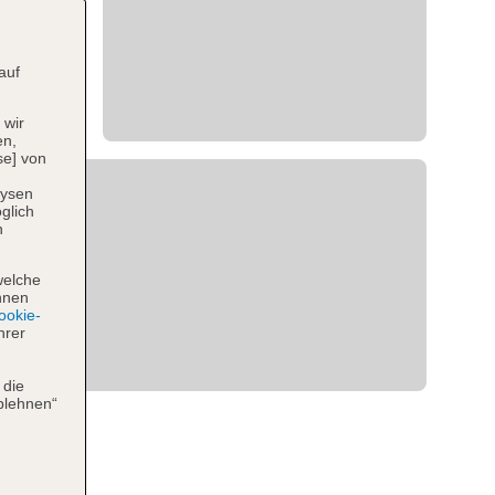
auf
 wir
en,
se] von
lysen
glich
n
welche
hnen
okie-
hrer
 die
blehnen“