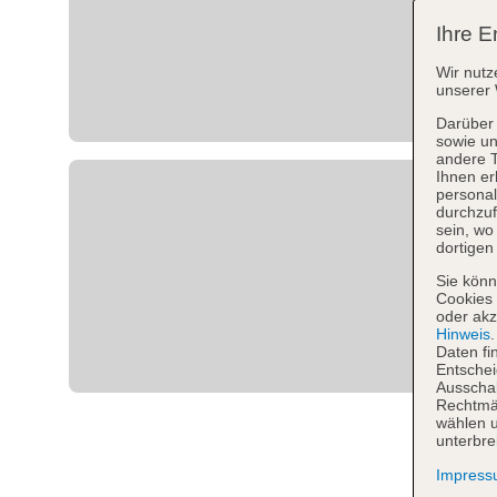
Ihre E
Wir nutz
unserer 
Darüber 
sowie un
andere 
Ihnen er
personal
durchzuf
sein, w
dortigen
Sie könn
Cookies 
oder akz
Hinweis
Daten fi
Entschei
Ausschal
Rechtmäß
wählen u
unterbre
Impres