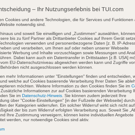
ntscheidung – Ihr Nutzungserlebnis bei TUI.com
en Cookies und andere Technologien, die für Services und Funktionen 
Website notwendig sind.
hinaus und soweit Sie einwilligen und „Zustimmen“ auswählen, können
sere bis zu fünf Partner als Drittanbieter Cookies auf Ihrem Gerät setz
Technologien verwenden und personenbezogene Daten [z. B. IP-Adres
heben und verarbeiten, um Ihnen auf oder neben unserer Webseite
isierte Werbung und Inhalte vorzuschlagen sowie Messungen und Ana
ühren. Dabei kann auch ein Datentransfer in Drittstaaten [z.B. USA] mö
o vom EU-Datenschutzniveau abgewichen werden kann und Zugriffe vo
 Behörden nicht ausgeschlossen werden können.
en mehr Informationen unter "Einstellungen" finden und entscheiden, 
und welche auf Cookies basierende Verarbeitung Ihrer Daten Sie able
eptieren möchten. Weitere Information zu den Cookies finden Sie im
Co
. Zusätzliche Informationen zur auf Cookies basierenden Verarbeitung I
nden Sie im
Datenschutz-Hinweis
. Sie können zudem jederzeit Ihre
dung über "Cookie-Einstellungen" [in der Fußzeile der Webseite] durch
ten der Kategorien widerrufen. Ein solcher Widerruf wirkt sich nicht auf
igkeit der bis zum Widerruf erfolgten Verarbeitung aus. Soweit Sie „A
nd Ihre Zustimmung verweigern, können keine individuellen Angebote
itet werden, nur notwendige Cookies sind aktiv.
sum