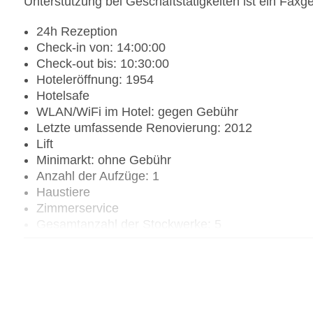
Unterstützung bei Geschäftstätigkeiten ist ein Faxge
24h Rezeption
Check-in von: 14:00:00
Check-out bis: 10:30:00
Hoteleröffnung: 1954
Hotelsafe
WLAN/WiFi im Hotel: gegen Gebühr
Letzte umfassende Renovierung: 2012
Lift
Minimarkt: ohne Gebühr
Anzahl der Aufzüge: 1
Haustiere
Zimmerservice
Gesamtanzahl der Stockwerke: 5
Gesamtanzahl der Zimmer: 99
Zahlungsarten: American Express, EC Maestro, M
Landeskategorie: 3 Sterne