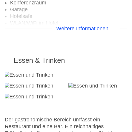
Konferenzraum
Garage
Hotelsafe
WLAN/WiFi im Hotel
Weitere Informationen
Lift
Anzahl der Aufzüge: 4
Haustiere
Zimmerservice
Sonnenterrasse
Essen & Trinken
Gesamtanzahl der Zimmer: 142
Landeskategorie: 4 Sterne
Der gastronomische Bereich umfasst ein
Restaurant und eine Bar. Ein reichhaltiges