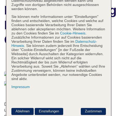
Datenschutzniveau abgewichen werden kann und
Zugriffe von dortigen Behörden nicht ausgeschlossen
Hotelbeschreibun
werden können.
Sie können mehr Informationen unter "Einstellungen"
Hotel Century
finden und entscheiden, welche Cookies und welche auf
Cookies basierende Verarbeitung Ihrer Daten Sie
ablehnen oder akzeptieren möchten. Weitere Information
zu den Cookies finden Sie im
Cookie-Hinweis
.
Genève
Zusätzliche Informationen zur auf Cookies basierenden
Verarbeitung Ihrer Daten finden Sie im
Datenschutz-
Hinweis
. Sie können zudem jederzeit Ihre Entscheidung
über "Cookie-Einstellungen" [in der Fußzeile der
Webseite] durch Ausschalten der Kategorien widerrufen.
Ein solcher Widerruf wirkt sich nicht auf die
Das bietet Ihre Unterkunft
Rechtmäßigkeit der bis zum Widerruf erfolgten
Verarbeitung aus. Soweit Sie „Ablehnen“ wählen und Ihre
Zustimmung verweigern, können keine individuellen
Angebote unterbreitet werden, nur notwendige Cookies
sind aktiv.
Impressum
Das Hotel mit 4 Aufzügen verfügt über 142 Zimmer
und 41 Einzelzimmer. Das freundliche Personal an
Ablehnen
Einstellungen
Zustimmen