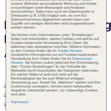
unserer Webseite personalisierte Werbung und Inhalte
vorzuschlagen sowie Messungen und Analysen
durchzuführen. Dabei kann auch ein Datentransfer in
Drittstaaten [z.B. USA] möglich sein, wo vom EU-
Datenschutzniveau abgewichen werden kann und
Hotelbeschreibun
Zugriffe von dortigen Behörden nicht ausgeschlossen
werden können.
Hotel Cesare
Sie können mehr Informationen unter "Einstellungen"
finden und entscheiden, welche Cookies und welche auf
Cookies basierende Verarbeitung Ihrer Daten Sie
ablehnen oder akzeptieren möchten. Weitere Information
Augustus
zu den Cookies finden Sie im
Cookie-Hinweis
.
Zusätzliche Informationen zur auf Cookies basierenden
Verarbeitung Ihrer Daten finden Sie im
Datenschutz-
Hinweis
. Sie können zudem jederzeit Ihre Entscheidung
über "Cookie-Einstellungen" [in der Fußzeile der
Webseite] durch Ausschalten der Kategorien widerrufen.
Das bietet Ihre Unterkunft
Ein solcher Widerruf wirkt sich nicht auf die
Rechtmäßigkeit der bis zum Widerruf erfolgten
Verarbeitung aus. Soweit Sie „Ablehnen“ wählen und Ihre
Zustimmung verweigern, können keine individuellen
Angebote unterbreitet werden, nur notwendige Cookies
sind aktiv.
Impressum