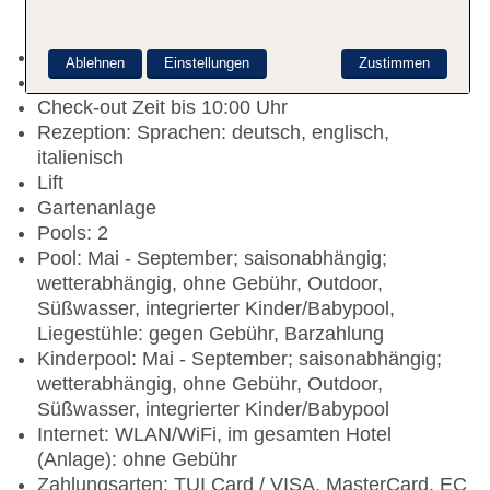
Kurtaxe/Ökotaxe/Touristensteuer zahlbar vor Ort
Ablehnen
Einstellungen
Zustimmen
Check-in Zeit ab 14:00 Uhr
Check-out Zeit bis 10:00 Uhr
Rezeption: Sprachen: deutsch, englisch,
italienisch
Lift
Gartenanlage
Pools: 2
Pool: Mai - September; saisonabhängig;
wetterabhängig, ohne Gebühr, Outdoor,
Süßwasser, integrierter Kinder/Babypool,
Liegestühle: gegen Gebühr, Barzahlung
Kinderpool: Mai - September; saisonabhängig;
wetterabhängig, ohne Gebühr, Outdoor,
Süßwasser, integrierter Kinder/Babypool
Internet: WLAN/WiFi, im gesamten Hotel
(Anlage): ohne Gebühr
Zahlungsarten: TUI Card / VISA, MasterCard, EC