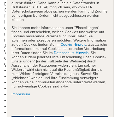
durchzuführen. Dabei kann auch ein Datentransfer in
Die Besucher erleben ein schönes Ambiente im 3-
Drittstaaten [z.B. USA] möglich sein, wo vom EU-
Sterne-Hotel. Eine Bar ist ebenfalls vorhanden. Du
Datenschutzniveau abgewichen werden kann und Zugriffe
von dortigen Behörden nicht ausgeschlossen werden
findest außerdem ein Restaurant u.a. mit Buffet. Die
können.
Hotelcrew ist immer für Dich da und freut sich
darauf, Dir Deinen Urlaub so angenehm wie
Sie können mehr Informationen unter "Einstellungen"
finden und entscheiden, welche Cookies und welche auf
möglich zu gestalten. Das Empfangsteam steht Dir
Cookies basierende Verarbeitung Ihrer Daten Sie
mit Rat und Tat zur Seite, wenn es um Deine
ablehnen oder akzeptieren möchten. Weitere Information
zu den Cookies finden Sie im
Cookie-Hinweis
. Zusätzliche
Anliegen geht. Ebenso gibt es gebührenfreies
Informationen zur auf Cookies basierenden Verarbeitung
WLAN.
Pool
Die Anlage verfügt über zwei Pools für
Ihrer Daten finden Sie im
Datenschutz-Hinweis
. Sie
können zudem jederzeit Ihre Entscheidung über "Cookie-
eine Auswahl an Bademöglichkeiten. Gäste
Einstellungen" [in der Fußzeile der Webseite] durch
genießen den Whirlpool im Wellness-Bereich.
Ausschalten der Kategorien widerrufen. Ein solcher
Widerruf wirkt sich nicht auf die Rechtmäßigkeit der bis
Kurtaxe/Ökotaxe/Touristensteuer zahlbar vor Ort
zum Widerruf erfolgten Verarbeitung aus. Soweit Sie
Check-in Zeit ab 14:00 Uhr
„Ablehnen“ wählen und Ihre Zustimmung verweigern,
Check-out Zeit bis 12:00 Uhr
können keine individuellen Angebote unterbreitet werden,
nur notwendige Cookies sind aktiv.
Rezeption
Lift
Impressum
Sonnenterrasse
Pools: 1
Pool: ohne Gebühr, Outdoor, Süßwasser,