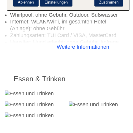
integrierter Kinder/Babypool, Liegen: ohne
Ablehnen
Einstellungen
Zustimmen
Gebühr, Sonnenschirme: ohne Gebühr
Whirlpool: ohne Gebühr, Outdoor, Süßwasser
Internet: WLAN/WiFi, im gesamten Hotel
(Anlage): ohne Gebühr
Zahlungsarten: TUI Card / VISA, MasterCard
Haustier: Hund erlaubt: ohne Gebühr, Anfrage
Weitere Informationen
notwendig, Gewicht bis max. 5 kg
Etagen: 4, Zimmer: 133
Landeskategorie: 3 Sterne
Essen & Trinken