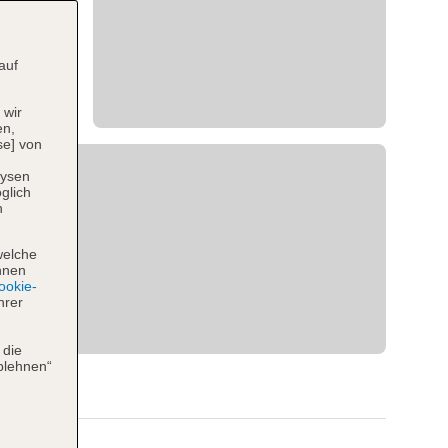
auf
 wir
en,
se] von
lysen
glich
n
welche
hnen
okie-
hrer
 die
blehnen“