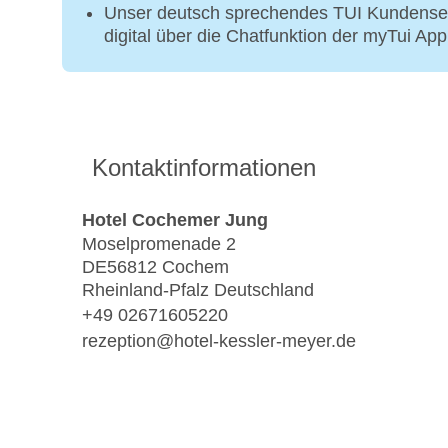
Unser deutsch sprechendes TUI Kundenser
digital über die Chatfunktion der myTui Ap
Kontaktinformationen
Hotel Cochemer Jung
Moselpromenade 2
DE56812 Cochem
Rheinland-Pfalz Deutschland
+49 02671605220
rezeption@hotel-kessler-meyer.de