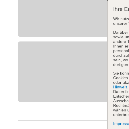
Ihre E
Wir nutz
unserer 
Darüber 
sowie un
andere 
Ihnen er
personal
durchzuf
sein, w
dortigen
Sie könn
Cookies 
oder akz
Hinweis
Daten fi
Entschei
Ausschal
Rechtmäß
wählen u
unterbre
Impres