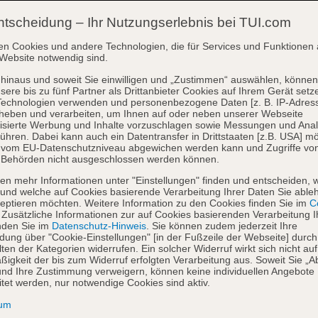
ntscheidung – Ihr Nutzungserlebnis bei TUI.com
en Cookies und andere Technologien, die für Services und Funktionen 
Website notwendig sind.
hinaus und soweit Sie einwilligen und „Zustimmen“ auswählen, können
sere bis zu fünf Partner als Drittanbieter Cookies auf Ihrem Gerät setz
Technologien verwenden und personenbezogene Daten [z. B. IP-Adres
heben und verarbeiten, um Ihnen auf oder neben unserer Webseite
isierte Werbung und Inhalte vorzuschlagen sowie Messungen und Ana
ühren. Dabei kann auch ein Datentransfer in Drittstaaten [z.B. USA] mö
o vom EU-Datenschutzniveau abgewichen werden kann und Zugriffe vo
 Behörden nicht ausgeschlossen werden können.
en mehr Informationen unter "Einstellungen" finden und entscheiden, 
und welche auf Cookies basierende Verarbeitung Ihrer Daten Sie able
eptieren möchten. Weitere Information zu den Cookies finden Sie im
Co
. Zusätzliche Informationen zur auf Cookies basierenden Verarbeitung I
nden Sie im
Datenschutz-Hinweis
. Sie können zudem jederzeit Ihre
dung über "Cookie-Einstellungen" [in der Fußzeile der Webseite] durch
ten der Kategorien widerrufen. Ein solcher Widerruf wirkt sich nicht auf
igkeit der bis zum Widerruf erfolgten Verarbeitung aus. Soweit Sie „A
nd Ihre Zustimmung verweigern, können keine individuellen Angebote
itet werden, nur notwendige Cookies sind aktiv.
sum