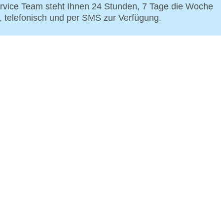
vice Team steht Ihnen 24 Stunden, 7 Tage die Woche
p, telefonisch und per SMS zur Verfügung.