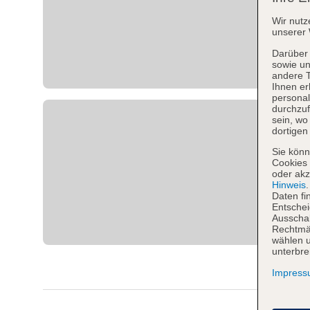
Wir nutz
unserer 
Darüber 
sowie un
andere 
Ihnen er
personal
durchzuf
sein, w
dortigen
Sie könn
Cookies 
oder akz
Hinweis
Daten fi
Entschei
Ausschal
Rechtmäß
wählen u
unterbre
Impres