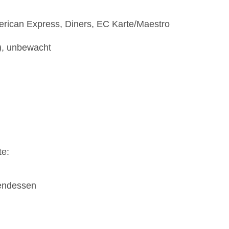
erican Express, Diners, EC Karte/Maestro
t), unbewacht
te:
bendessen