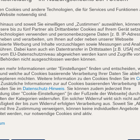
en Cookies und andere Technologien, die für Services und Funktionen 
Website notwendig sind.
hinaus und soweit Sie einwilligen und „Zustimmen“ auswählen, können
sere bis zu fünf Partner als Drittanbieter Cookies auf Ihrem Gerät setz
Technologien verwenden und personenbezogene Daten [z. B. IP-Adres
heben und verarbeiten, um Ihnen auf oder neben unserer Webseite
isierte Werbung und Inhalte vorzuschlagen sowie Messungen und Ana
ühren. Dabei kann auch ein Datentransfer in Drittstaaten [z.B. USA] mö
o vom EU-Datenschutzniveau abgewichen werden kann und Zugriffe vo
 Behörden nicht ausgeschlossen werden können.
en mehr Informationen unter "Einstellungen" finden und entscheiden, 
und welche auf Cookies basierende Verarbeitung Ihrer Daten Sie able
eptieren möchten. Weitere Information zu den Cookies finden Sie im
Co
. Zusätzliche Informationen zur auf Cookies basierenden Verarbeitung I
nden Sie im
Datenschutz-Hinweis
. Sie können zudem jederzeit Ihre
dung über "Cookie-Einstellungen" [in der Fußzeile der Webseite] durch
ten der Kategorien widerrufen. Ein solcher Widerruf wirkt sich nicht auf
igkeit der bis zum Widerruf erfolgten Verarbeitung aus. Soweit Sie „A
nd Ihre Zustimmung verweigern, können keine individuellen Angebote
itet werden, nur notwendige Cookies sind aktiv.
sum