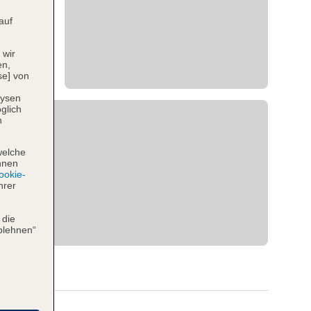
auf
 wir
en,
se] von
lysen
glich
n
welche
hnen
okie-
hrer
 die
blehnen“