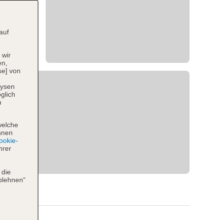
auf
 wir
en,
se] von
lysen
glich
n
welche
hnen
okie-
hrer
 die
blehnen“