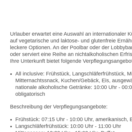
Gepäckservice
Zahlungsarten: TUI Card / VISA, MasterCard
Haustiere nicht erlaubt
Parkmöglichkeiten: Stellplätze, nicht überdacht:
Tagungseinrichtungen: Konferenzräume: 1, klimat
Urlauber erwartet eine Auswahl an internationaler
Tagungsequipment: gegen Gebühr, Coffee Break
auf vegetarische und laktose- und glutenfreie Ernäh
Gebäudeanzahl: 1, Etagen: 6, Zimmer: 324
leckere Optionen. An der Poolbar oder der Lobbyba
Landeskategorie: 4 Sterne
oder serviert eine Reihe an nichtalkoholischen Erfr
Ihre Unterkunft bietet folgende Verpflegungsangebo
All inclusive: Frühstück, Langschläferfrühstück,
Mitternachtssnack, Kuchen/Gebäck, Eis, ausgewäh
nationale alkoholische Getränke: 10:00 Uhr - 00
obligatorisch
Beschreibung der Verpflegungsangebote:
Frühstück: 07:15 Uhr - 10:00 Uhr, amerikanisch, B
Langschläferfrühstück: 10:00 Uhr - 11:00 Uhr