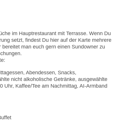
 ohne Gebühr
isierte Tagungsräume, Tageslicht,
 Küche im Hauptrestaurant mit Terrasse. Wenn Du
s: gegen Gebühr
rung setzt, findest Du hier auf der Karte mehrere
r bereitet man euch gern einen Sundowner zu
ischungen.
te:
 Mittagessen, Abendessen, Snacks,
lte nicht alkoholische Getränke, ausgewählte
:00 Uhr, Kaffee/Tee am Nachmittag, AI-Armband
uffet