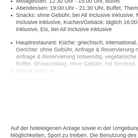
Mittagessen: 12:30 Uhr - 15:00 Uhr, Buffet
Abendessen: 19:00 Uhr - 21:30 Uhr, Buffet, Th
Snacks: ohne Gebühr, bei All Inclusive inklusive, 
Inclusive inklusive, Kuchen/Gebäck: täglich 16:00
inklusive, Eis, bei All Inclusive inklusive
Hauptrestaurant: Küche: griechisch, international,
Gerichte: ohne Gebühr, Anfrage & Reservierung n
Anfrage & Reservierung notwendig, vegetarische
Buffet, Showcooking, ohne Gebühr, mit Terrasse
Bars & mehr: 4
Lobbybar „Le Balcon“: 18:00 Uhr - 00:00 Uhr, ohne
Poolbar Indoor: 10:00 Uhr - 00:00 Uhr, ohne Geb
Snack Bar: ohne Gebühr
Bar „GARDEN BAR“: 11:00 Uhr - 17:00 Uhr, ohn
Auf der hoteleigenen Anlage sowie in der Umgebung 
Möglichkeiten, Sport zu treiben. Die Benutzung des F