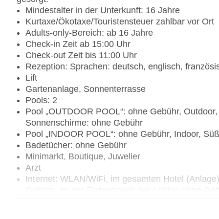
Mindestalter in der Unterkunft: 16 Jahre
Kurtaxe/Ökotaxe/Touristensteuer zahlbar vor Ort
Adults-only-Bereich: ab 16 Jahre
Check-in Zeit ab 15:00 Uhr
Check-out Zeit bis 11:00 Uhr
Rezeption: Sprachen: deutsch, englisch, französ
Lift
Gartenanlage, Sonnenterrasse
Pools: 2
Pool „OUTDOOR POOL“: ohne Gebühr, Outdoor, M
Sonnenschirme: ohne Gebühr
Pool „INDOOR POOL“: ohne Gebühr, Indoor, Süßw
Badetücher: ohne Gebühr
Minimarkt, Boutique, Juwelier
Arzt
Internet: WLAN/WiFi, im gesamten Hotel (Anlage)
Gebühr, an der Rezeption/in der Lobby: ohne Geb
Gebühr
Wäscheservice: gegen Gebühr