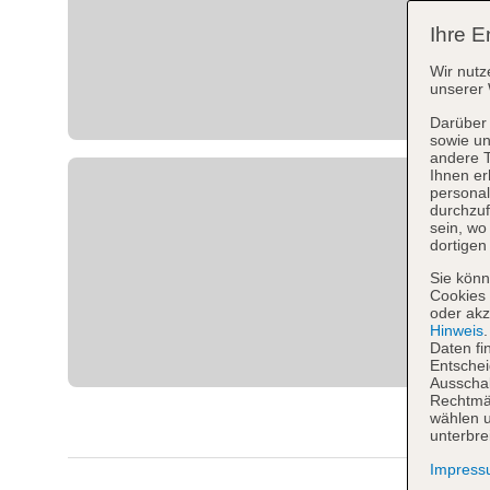
Ihre E
Wir nutz
unserer 
Darüber 
sowie un
andere 
Ihnen er
personal
durchzuf
sein, w
dortigen
Sie könn
Cookies 
oder akz
Hinweis
Daten fi
Entschei
Ausschal
Rechtmäß
wählen u
unterbre
Impres