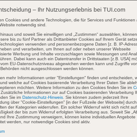
ntscheidung – Ihr Nutzungserlebnis bei TUI.com
en Cookies und andere Technologien, die für Services und Funktionen 
Website notwendig sind.
hinaus und soweit Sie einwilligen und „Zustimmen“ auswählen, können
sere bis zu fünf Partner als Drittanbieter Cookies auf Ihrem Gerät setz
Technologien verwenden und personenbezogene Daten [z. B. IP-Adres
heben und verarbeiten, um Ihnen auf oder neben unserer Webseite
isierte Werbung und Inhalte vorzuschlagen sowie Messungen und Ana
ühren. Dabei kann auch ein Datentransfer in Drittstaaten [z.B. USA] mö
o vom EU-Datenschutzniveau abgewichen werden kann und Zugriffe vo
 Behörden nicht ausgeschlossen werden können.
en mehr Informationen unter "Einstellungen" finden und entscheiden, 
und welche auf Cookies basierende Verarbeitung Ihrer Daten Sie able
eptieren möchten. Weitere Information zu den Cookies finden Sie im
Co
. Zusätzliche Informationen zur auf Cookies basierenden Verarbeitung I
nden Sie im
Datenschutz-Hinweis
. Sie können zudem jederzeit Ihre
dung über "Cookie-Einstellungen" [in der Fußzeile der Webseite] durch
ten der Kategorien widerrufen. Ein solcher Widerruf wirkt sich nicht auf
igkeit der bis zum Widerruf erfolgten Verarbeitung aus. Soweit Sie „A
nd Ihre Zustimmung verweigern, können keine individuellen Angebote
itet werden, nur notwendige Cookies sind aktiv.
sum